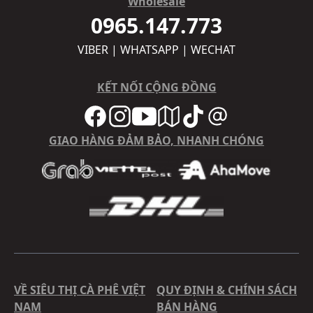
Wholesale
0965.147.773
VIBER | WHATSAPP | WECHAT
KẾT NỐI CỘNG ĐỒNG
GIAO HÀNG ĐẢM BẢO, NHANH CHÓNG
VỀ SIÊU THỊ CÀ PHÊ VIỆT
QUY ĐỊNH & CHÍNH SÁCH
NAM
BÁN HÀNG