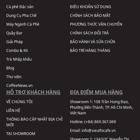
Cà phê Đặc sản
ĐIỀU KHOẢN SỬ DỤNG
Dụng Cụ Pha Chế
CHÍNH SÁCH BẢO MẬT
Máy Ngành Cà Phê
PHƯƠNG THỨC VẬN CHUYỂN
Quầy Bar
CHÍNH SÁCH ĐỔI TRẢ
Giải Pháp
BẢO HÀNH VÀ SỬA CHỮA
Combo & Kit
BẢO TRÌ HÀNG THÁNG
Trà Nhập khẩu
Blog
Thư viện
CoffeeNews.vn
HỖ TRỢ KHÁCH HÀNG
ĐỊA ĐIỂM MUA HÀNG
VỀ CHÚNG TÔI
Showroom 1:
108 Trần Hưng Đạo,
Phường Bến Thành, TP. Hồ Chí Minh,
LIÊN HỆ
Việt Nam
THÔNG BÁO CẬP NHẬT ĐỊA CHỈ
Hotline:
(+84) 869.367.069
MỚI
Email:
info@sieuthicafe.vn
TẠI SHOWROOM
Showroom 2:
134/33C Nguyễn Thị