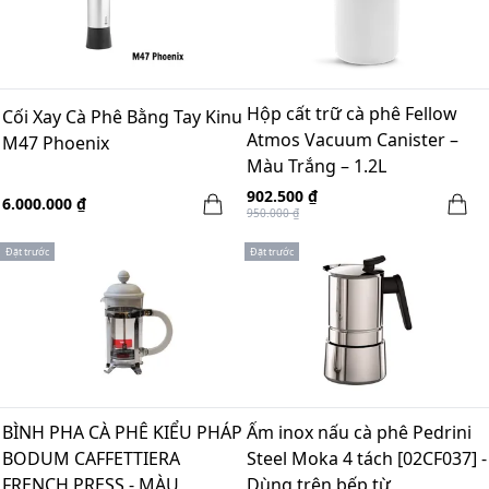
Hộp cất trữ cà phê Fellow
Cối Xay Cà Phê Bằng Tay Kinu
Atmos Vacuum Canister –
M47 Phoenix
Màu Trắng – 1.2L
902.500 ₫
6.000.000 ₫
950.000 ₫
Đặt trước
Đặt trước
BÌNH PHA CÀ PHÊ KIỂU PHÁP
Ấm inox nấu cà phê Pedrini
BODUM CAFFETTIERA
Steel Moka 4 tách [02CF037] -
FRENCH PRESS - MÀU
Dùng trên bếp từ