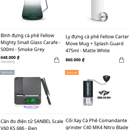
Bình đựng cà phê Fellow
Ly đựng cà phê Fellow Carter
Mighty Small Glass Carafe -
Move Mug + Splash Guard
500ml - Smoke Grey
475ml - Matte White
648.000 ₫
860.000 ₫
720.000 ₫
Đặt trước
Giảm giá
Cối Xay Cà Phê Comandante
Cân đo điện tử SANBEL Scale
grinder C40 MK4 Nitro Blade
V60 KS 686 - Đen