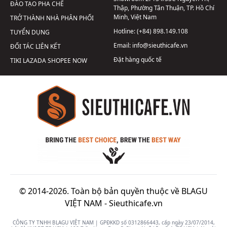
ĐÀO TẠO PHA CHẾ
Thập, Phường Tân Thuận, TP. Hồ Chí
Minh, Việt Nam
TRỞ THÀNH NHÀ PHÂN PHỐI
Hotline:
(+84) 898.149.108
TUYỂN DỤNG
Email:
info@sieuthicafe.vn
ĐỐI TÁC LIÊN KẾT
Đặt hàng quốc tế
TIKI
LAZADA
SHOPEE
NOW
© 2014-2026. Toàn bộ bản quyền thuộc về BLAGU
VIỆT NAM -
Sieuthicafe.vn
CÔNG TY TNHH BLAGU VIỆT NAM | GPĐKKD số 0312866443, cấp ngày 23/07/2014,