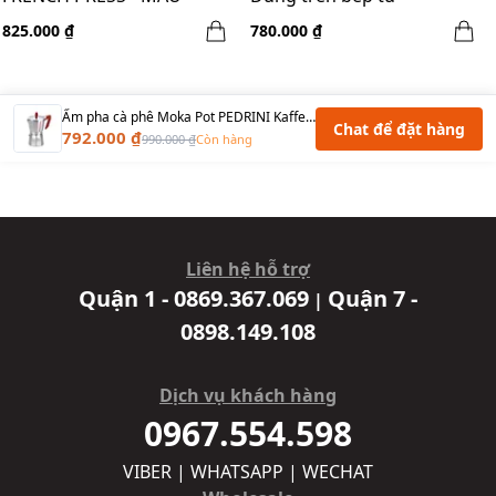
SHADOW - 3 CUPS
825.000 ₫
780.000 ₫
Ấm pha cà phê Moka Pot PEDRINI Kaffettiera 6 Cups - Đỏ
Chat để đặt hàng
792.000 ₫
990.000 ₫
Còn hàng
Liên hệ hỗ trợ
Quận 1 - 0869.367.069
Quận 7 -
|
0898.149.108
Dịch vụ khách hàng
0967.554.598
VIBER | WHATSAPP | WECHAT