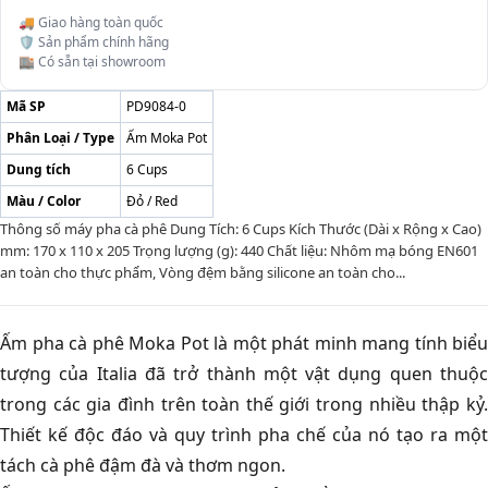
🚚 Giao hàng toàn quốc
🛡️ Sản phẩm chính hãng
🏬 Có sẵn tại showroom
Mã SP
PD9084-0
Phân Loại / Type
Ấm Moka Pot
Dung tích
6 Cups
Màu / Color
Đỏ / Red
Thông số máy pha cà phê Dung Tích: 6 Cups Kích Thước (Dài x Rộng x Cao)
mm: 170 x 110 x 205 Trọng lượng (g): 440 Chất liệu: Nhôm mạ bóng EN601
an toàn cho thực phẩm, Vòng đệm bằng silicone an toàn cho...
Ấm pha cà phê Moka Pot là một phát minh mang tính biểu
tượng của Italia đã trở thành một vật dụng quen thuộc
trong các gia đình trên toàn thế giới trong nhiều thập kỷ.
Thiết kế độc đáo và quy trình pha chế của nó tạo ra một
tách cà phê đậm đà và thơm ngon.