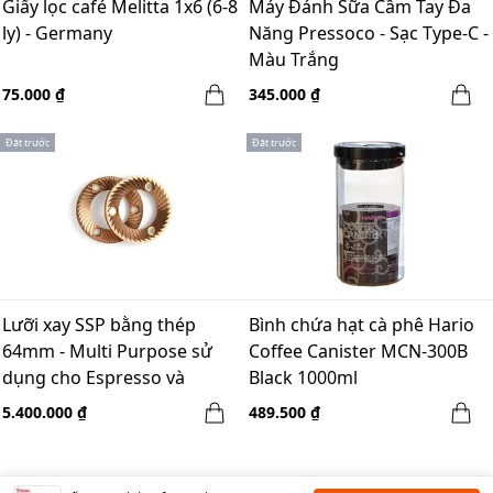
Giấy lọc café Melitta 1x6 (6-8
Máy Đánh Sữa Cầm Tay Đa
ly) - Germany
Năng Pressoco - Sạc Type-C -
Màu Trắng
75.000 ₫
345.000 ₫
Đặt trước
Đặt trước
Lưỡi xay SSP bằng thép
Bình chứa hạt cà phê Hario
64mm - Multi Purpose sử
Coffee Canister MCN-300B
dụng cho Espresso và
Black 1000ml
Brewing
5.400.000 ₫
489.500 ₫