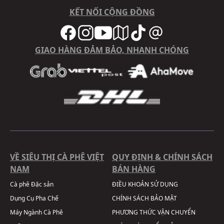
KẾT NỐI CỘNG ĐỒNG
GIAO HÀNG ĐẢM BẢO, NHANH CHÓNG
VỀ SIÊU THỊ CÀ PHÊ VIỆT
QUY ĐỊNH & CHÍNH SÁCH
NAM
BÁN HÀNG
Cà phê Đặc sản
ĐIỀU KHOẢN SỬ DỤNG
Dụng Cụ Pha Chế
CHÍNH SÁCH BẢO MẬT
Máy Ngành Cà Phê
PHƯƠNG THỨC VẬN CHUYỂN