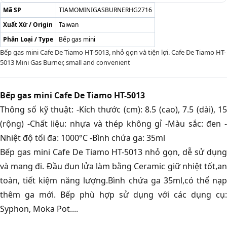
Mã SP
TIAMOMINIGASBURNERHG2716
Xuất Xứ / Origin
Taiwan
Phân Loại / Type
Bếp gas mini
Bếp gas mini Cafe De Tiamo HT-5013, nhỏ gọn và tiện lợi. Cafe De Tiamo HT-
5013 Mini Gas Burner, small and convenient
Bếp gas mini Cafe De Tiamo HT-5013
Thông số kỹ thuật: -Kích thước (cm): 8.5 (cao), 7.5 (dài), 15
(rộng) -Chất liệu: nhựa và thép không gỉ -Màu sắc: đen -
Nhiệt độ tối đa: 1000°C -Bình chứa ga: 35ml
Bếp gas mini Cafe De Tiamo HT-5013 nhỏ gọn, dễ sử dụng
và mang đi. Đầu đun lửa làm bằng Ceramic giữ nhiệt tốt,an
toàn, tiết kiệm năng lượng.Bình chứa ga 35ml,có thể nạp
thêm ga mới. Bếp phù hợp sử dụng với các dụng cụ:
Syphon, Moka Pot....