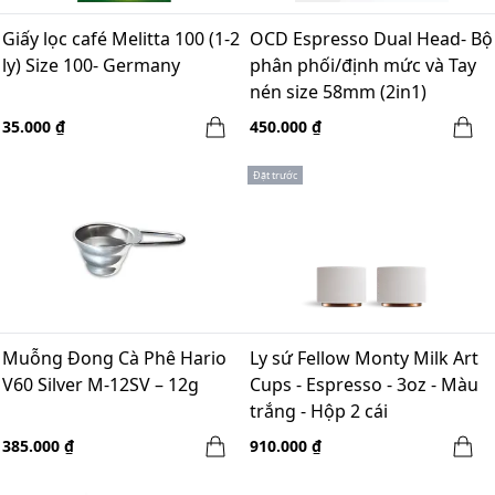
Giấy lọc café Melitta 100 (1-2
OCD Espresso Dual Head- Bộ
ly) Size 100- Germany
phân phối/định mức và Tay
nén size 58mm (2in1)
35.000 ₫
450.000 ₫
Đặt trước
Muỗng Đong Cà Phê Hario
Ly sứ Fellow Monty Milk Art
V60 Silver M-12SV – 12g
Cups - Espresso - 3oz - Màu
trắng - Hộp 2 cái
385.000 ₫
910.000 ₫