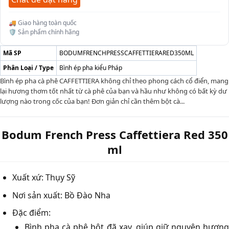
🚚 Giao hàng toàn quốc
🛡️ Sản phẩm chính hãng
Mã SP
BODUMFRENCHPRESSCAFFETTIERARED350ML
Phân Loại / Type
Bình ép pha kiểu Pháp
Bình ép pha cà phê CAFFETTIERA không chỉ theo phong cách cổ điển, mang
lại hương thơm tốt nhất từ cà phê của bạn và hầu như không có bất kỳ dư
lượng nào trong cốc của bạn! Đơn giản chỉ cần thêm bột cà...
Bodum French Press Caffettiera Red 350
ml
Xuất xứ: Thụy Sỹ
Nơi sản xuất: Bồ Đào Nha
Đặc điểm:
Bình pha cà phê bột đã xay, giúp giữ nguyên hương