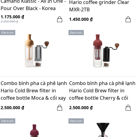
Cafflano Klassic - All In One -
Hario coffee grinder Clear
Pour Over Black - Korea
MXR-2TB
1.175.000 ₫
1.450.000 ₫
2.350.000 ₫
Đặt trước
Đặt trước
Combo bình pha cà phê lạnh
Combo bình pha cà phê lạnh
Hario Cold Brew filter in
Hario Cold Brew filter in
coffee bottle Moca & cối xay
coffee bottle Cherry & cối
tay Gruru pro xám - Winter
xay tay Gruru pro đen -
2.500.000 ₫
2.500.000 ₫
break
Winter break
Đặt trước
Đặt trước