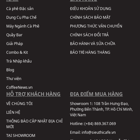
Cà phê Đặc sản
ĐIỀU KHOẢN SỬ DỤNG
Dụng Cụ Pha Chế
CHÍNH SÁCH BẢO MẬT
Máy Ngành Cà Phê
PHƯƠNG THỨC VẬN CHUYỂN
Quầy Bar
CHÍNH SÁCH ĐỔI TRẢ
Giải Pháp
BẢO HÀNH VÀ SỬA CHỮA
Combo & Kit
BẢO TRÌ HÀNG THÁNG
Trà Nhập khẩu
Blog
Thư viện
CoffeeNews.vn
HỖ TRỢ KHÁCH HÀNG
ĐỊA ĐIỂM MUA HÀNG
VỀ CHÚNG TÔI
Showroom 1:
108 Trần Hưng Đạo,
Phường Bến Thành, TP. Hồ Chí Minh,
LIÊN HỆ
Việt Nam
THÔNG BÁO CẬP NHẬT ĐỊA CHỈ
Hotline:
(+84) 869.367.069
MỚI
Email:
info@sieuthicafe.vn
TẠI SHOWROOM