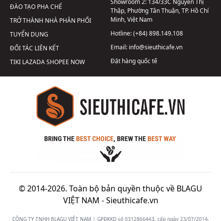
Showroom 2:
134/33C Nguyễn Thị
ĐÀO TẠO PHA CHẾ
Thập, Phường Tân Thuận, TP. Hồ Chí
Minh, Việt Nam
TRỞ THÀNH NHÀ PHÂN PHỐI
Hotline:
(+84) 898.149.108
TUYỂN DỤNG
Email:
info@sieuthicafe.vn
ĐỐI TÁC LIÊN KẾT
Đặt hàng quốc tế
TIKI
LAZADA
SHOPEE
NOW
© 2014-2026. Toàn bộ bản quyền thuộc về BLAGU
VIỆT NAM -
Sieuthicafe.vn
CÔNG TY TNHH BLAGU VIỆT NAM | GPĐKKD số 0312866443, cấp ngày 23/07/2014,