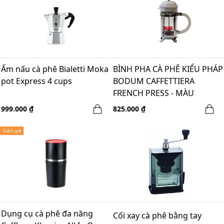
Ấm nấu cà phê Bialetti Moka
BÌNH PHA CÀ PHÊ KIỂU PHÁP
pot Express 4 cups
BODUM CAFFETTIERA
FRENCH PRESS - MÀU
SHADOW - 3 CUPS
999.000 ₫
825.000 ₫
Giảm giá
Dụng cụ cà phê đa năng
Cối xay cà phê bằng tay