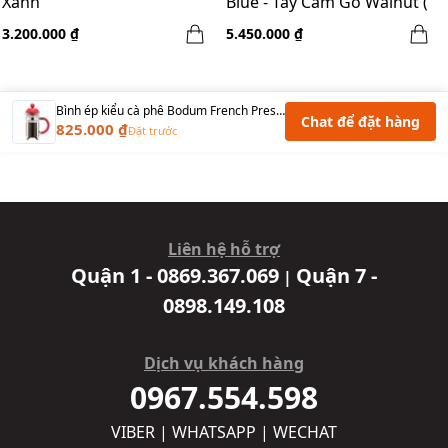
Xanh
Blue - Tay Cầm Gỗ Walnut (
EU, 220V, F Plug)
3.200.000 ₫
5.450.000 ₫
Bình ép kiểu cà phê Bodum French Press Caffettiera Red 350 ml
Chat để đặt hàng
825.000 ₫
Đặt trước
Liên hệ hỗ trợ
Quận 1 - 0869.367.069
Quận 7 -
|
0898.149.108
Dịch vụ khách hàng
0967.554.598
VIBER | WHATSAPP | WECHAT