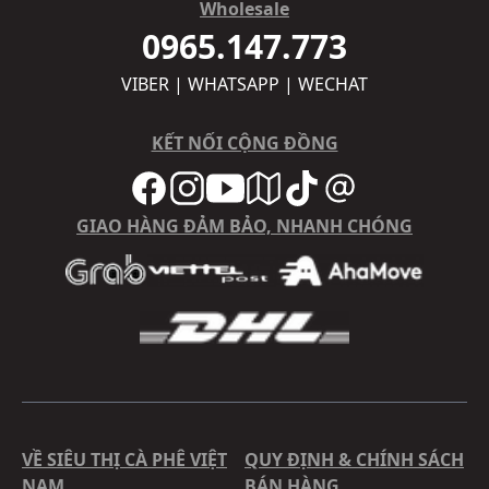
Wholesale
0965.147.773
VIBER | WHATSAPP | WECHAT
KẾT NỐI CỘNG ĐỒNG
GIAO HÀNG ĐẢM BẢO, NHANH CHÓNG
VỀ SIÊU THỊ CÀ PHÊ VIỆT
QUY ĐỊNH & CHÍNH SÁCH
NAM
BÁN HÀNG