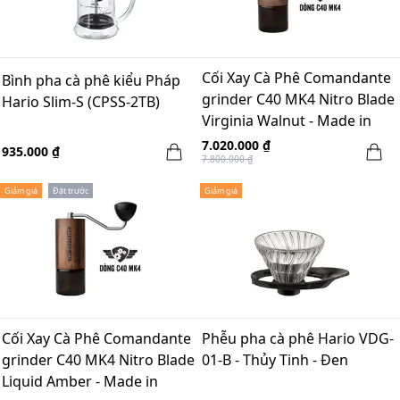
Cối Xay Cà Phê Comandante
Bình pha cà phê kiểu Pháp
grinder C40 MK4 Nitro Blade
Hario Slim-S (CPSS-2TB)
Virginia Walnut - Made in
Germany
7.020.000 ₫
935.000 ₫
7.800.000 ₫
Giảm giá
Đặt trước
Giảm giá
Cối Xay Cà Phê Comandante
Phễu pha cà phê Hario VDG-
grinder C40 MK4 Nitro Blade
01-B - Thủy Tinh - Đen
Liquid Amber - Made in