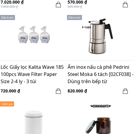
Germany
7.020.000 ₫
570.000 ₫
7.800.000 ₫
600.000 ₫
Đặt trước
Đặt trước
Lốc Giấy lọc Kalita Wave 185
Ấm inox nấu cà phê Pedrini
100pcs Wave Filter Paper
Steel Moka 6 tách [02CF038] -
Size 2-4 ly - 3 túi
Dùng trên bếp từ
720.000 ₫
820.000 ₫
Giảm giá