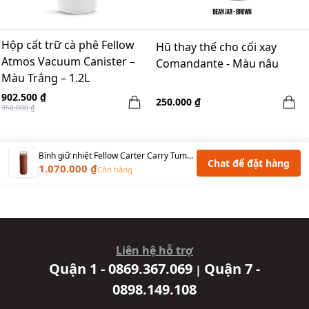
Hộp cất trữ cà phê Fellow
Hũ thay thế cho cối xay
Atmos Vacuum Canister –
Comandante - Màu nâu
Màu Trắng – 1.2L
902.500 ₫
250.000 ₫
950.000 ₫
Bình giữ nhiệt Fellow Carter Carry Tumbler 20oz - Sienna
Chat để đặt hàng
1.070.000 ₫
Còn hàng
Liên hệ hỗ trợ
Quận 1 - 0869.367.069
Quận 7 -
|
0898.149.108