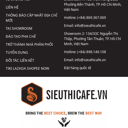
Phường Bến Thành, TP. Hồ Chí Minh,
LIÊN HỆ
Việt Nam
THÔNG BÁO CẬP NHẬT ĐỊA CHỈ
Hotline:
(+84) 869.367.069
MỚI
Email:
info@sieuthicafe.vn
TẠI SHOWROOM
Showroom 2:
134/33C Nguyễn Thị
ĐÀO TẠO PHA CHẾ
Thập, Phường Tân Thuận, TP. Hồ Chí
Minh, Việt Nam
TRỞ THÀNH NHÀ PHÂN PHỐI
Hotline:
(+84) 898.149.108
TUYỂN DỤNG
Email:
info@sieuthicafe.vn
ĐỐI TÁC LIÊN KẾT
Đặt hàng quốc tế
TIKI
LAZADA
SHOPEE
NOW