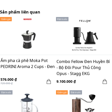
Sản phẩm liên quan
Giảm giá
Đặt trước
Ấm pha cà phê Moka Pot
Combo Fellow Đen Huyền Bí
PEDRINI Aroma 2 Cups - Đen
- Bộ Đôi Pour Thủ Công
Opus - Stagg EKG
576.000 ₫
9.100.000 ₫
720.000 ₫
Đặt trước
Giảm giá
Đặt trước