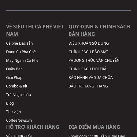
VỀ SIÊU THỊ CÀ PHÊ VIỆT
QUY ĐỊNH & CHÍNH SÁCH
NAM
BÁN HÀNG
Cà phê Đặc sản
ĐIỀU KHOẢN SỬ DỤNG
Dụng Cụ Pha Chế
CHÍNH SÁCH BẢO MẬT
Máy Ngành Cà Phê
PHƯƠNG THỨC VẬN CHUYỂN
Quầy Bar
CHÍNH SÁCH ĐỔI TRẢ
Giải Pháp
BẢO HÀNH VÀ SỬA CHỮA
Combo & Kit
BẢO TRÌ HÀNG THÁNG
Trà Nhập khẩu
Blog
Thư viện
CoffeeNews.vn
HỖ TRỢ KHÁCH HÀNG
ĐỊA ĐIỂM MUA HÀNG
VỀ CHÚNG TÔI
Showroom 1:
108 Trần Hưng Đạo,