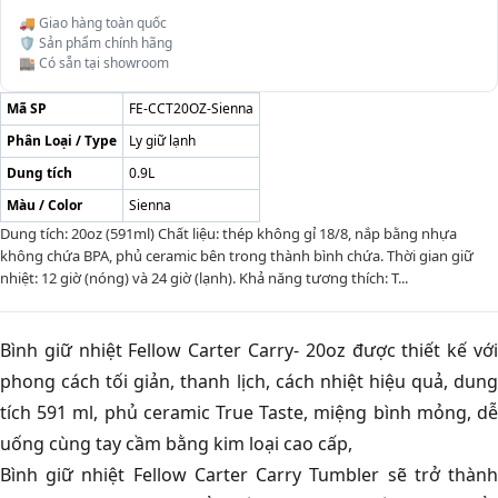
🚚 Giao hàng toàn quốc
🛡️ Sản phẩm chính hãng
🏬 Có sẵn tại showroom
Mã SP
FE-CCT20OZ-Sienna
Phân Loại / Type
Ly giữ lạnh
Dung tích
0.9L
Màu / Color
Sienna
Dung tích: 20oz (591ml) Chất liệu: thép không gỉ 18/8, nắp bằng nhựa
không chứa BPA, phủ ceramic bên trong thành bình chứa. Thời gian giữ
nhiệt: 12 giờ (nóng) và 24 giờ (lạnh). Khả năng tương thích: T...
Bình giữ nhiệt Fellow Carter Carry- 20oz được thiết kế với
phong cách tối giản, thanh lịch, cách nhiệt hiệu quả, dung
tích 591 ml, phủ ceramic True Taste, miệng bình mỏng, dễ
uống cùng tay cầm bằng kim loại cao cấp,
Bình giữ nhiệt Fellow Carter Carry Tumbler sẽ trở thành