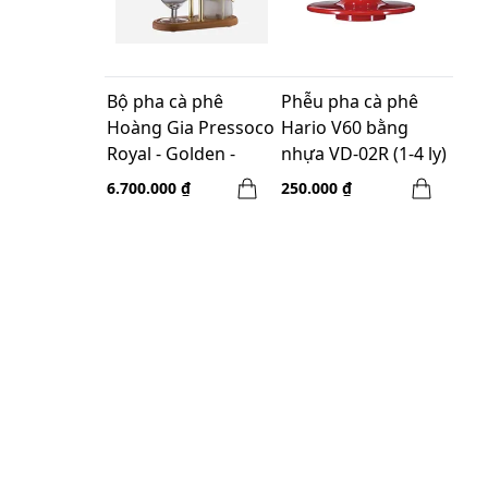
Bộ pha cà phê
Phễu pha cà phê
Hoàng Gia Pressoco
Hario V60 bằng
Royal - Golden -
nhựa VD-02R (1-4 ly)
300ml
6.700.000 ₫
250.000 ₫