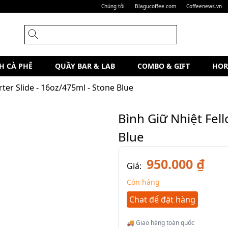
Chúng tôi
Blagucoffee.com
Coffeenews.vn
H CÀ PHÊ
QUẦY BAR & LAB
COMBO & GIFT
HOR
rter Slide - 16oz/475ml - Stone Blue
Bình Giữ Nhiệt Fell
Blue
950.000 ₫
Giá:
Còn hàng
Chat để đặt hàng
🚚 Giao hàng toàn quốc