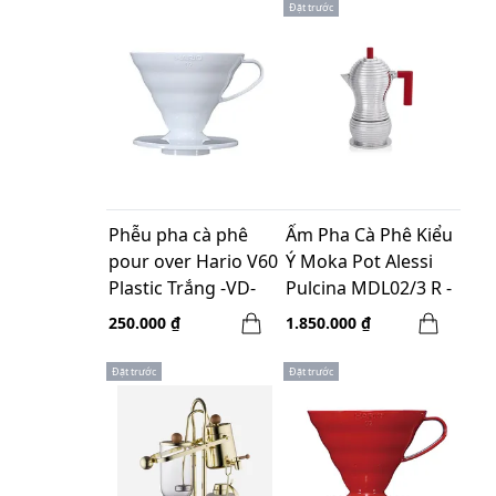
Đặt trước
Phễu pha cà phê
Ấm Pha Cà Phê Kiểu
pour over Hario V60
Ý Moka Pot Alessi
Plastic Trắng -VD-
Pulcina MDL02/3 R -
02W
3 cups - Màu Đỏ
250.000 ₫
1.850.000 ₫
Đặt trước
Đặt trước