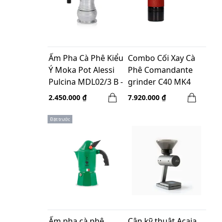
Ấm Pha Cà Phê Kiểu
Combo Cối Xay Cà
Ý Moka Pot Alessi
Phê Comandante
Pulcina MDL02/3 B -
grinder C40 MK4
3 cups - Màu Đen
Nitro Blade Black -
2.450.000 ₫
7.920.000 ₫
made in Germany +
LEE_T Comandante
Đặt trước
Case - Red
Ấm pha cà phê
Cân kỹ thuật Acaia