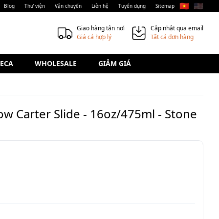
🇻🇳
🇺🇸
Blog
Thư viện
Vận chuyển
Liên hệ
Tuyển dụng
Sitemap
Giao hàng tận nơi
Cập nhật qua email
Giá cả hợp lý
Tất cả đơn hàng
ECA
WHOLESALE
GIẢM GIÁ
ow Carter Slide - 16oz/475ml - Stone