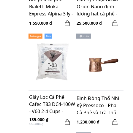
Bialetti Moka
Orion Nano định
Express Alpina 3 ly -
lượng hạt cà phê -
màu xanh
0,1g/500g,
1.550.000 ₫
25.500.000 ₫
Bluetoooth 5.0
Giảm giá
Mới
Đặt trước
Giấy Lọc Cà Phê
Bình Đồng Thổ Nhĩ
Cafec T83 DC4-100W
Kỳ Pressoco - Pha
- V60 2-4 Cups -
Cà Phê và Trà Thủ
Chuyên Cho Dark
Công 400ml
135.000 ₫
1.230.000 ₫
150.000 ₫
Roast - Túi 100 Tờ -
Màu Trắng