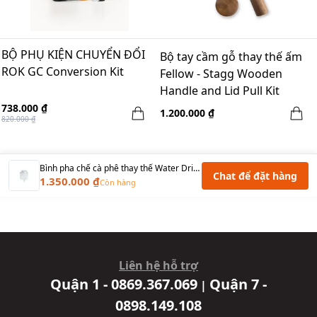
BỘ PHỤ KIỆN CHUYỂN ĐỔI
Bộ tay cầm gỗ thay thế ấm
ROK GC Conversion Kit
Fellow - Stagg Wooden
Handle and Lid Pull Kit
Walnut
738.000 ₫
1.200.000 ₫
820.000 ₫
Bình pha chế cà phê thay thế Water Drip BU-WDC-6 Hario
Chat để đặt hàng
1.350.000 ₫
Còn hàng
Liên hệ hỗ trợ
Quận 1 - 0869.367.069
Quận 7 -
|
0898.149.108