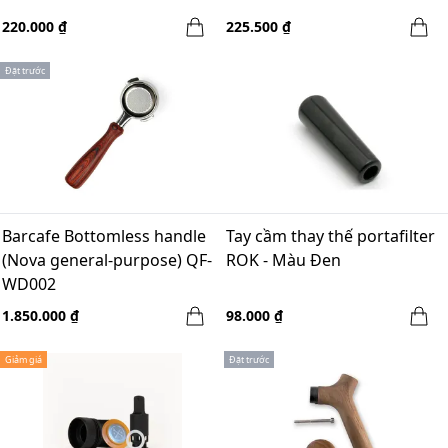
220.000 ₫
225.500 ₫
Đặt trước
Barcafe Bottomless handle
Tay cầm thay thế portafilter
(Nova general-purpose) QF-
ROK - Màu Đen
WD002
1.850.000 ₫
98.000 ₫
Giảm giá
Đặt trước