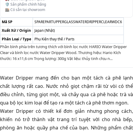
🛡️ Sản phẩm chính hãng
🏬 Có sẵn tại showroom
Mã SP
SPAREPARTUPPERGLASSWATERDRIPPERCLEARWDC6
Xuất Xứ / Origin
Japan (Nhật)
Phân Loại / Type
Phụ Kiện thay thế / Parts
Phần bình phía trên tương thích với bình lọc nước HARIO Water Dripper
Clear và bình lọc nước Water Dripper Wood. Thương hiệu: Hario Kích
thước: 16 x11,6 cm Trọng lượng: 300g Vật liệu: thủy tinh chịu n...
Water Dripper mang đến cho bạn một tách cà phê lạnh
chất lượng rất cao. Nước nhỏ giọt chậm rãi từ vòi có thể
điều chỉnh, từng giọt một, và chảy qua cà phê hoặc trà và
qua bộ lọc kim loại để tạo ra một tách cà phê thơm ngon.
Water Dripper có thiết kế đơn giản nhưng phong cách,
khiến nó trở thành vật trang trí tuyệt vời cho nhà bếp,
phòng ăn hoặc quầy pha chế của bạn. Những phẩm chất