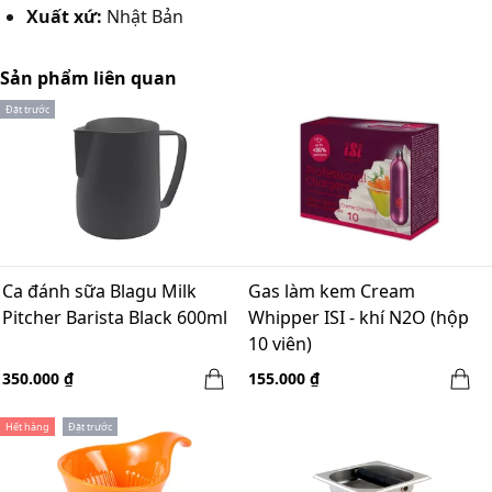
Xuất xứ:
Nhật Bản
Sản phẩm liên quan
Đặt trước
Ca đánh sữa Blagu Milk
Gas làm kem Cream
Pitcher Barista Black 600ml
Whipper ISI - khí N2O (hộp
10 viên)
350.000 ₫
155.000 ₫
Hết hàng
Đặt trước