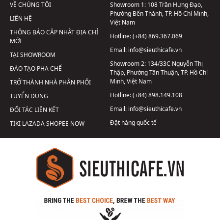
VỀ CHÚNG TÔI
Showroom 1:
108 Trần Hưng Đạo,
Phường Bến Thành, TP. Hồ Chí Minh,
LIÊN HỆ
Việt Nam
THÔNG BÁO CẬP NHẬT ĐỊA CHỈ
Hotline:
(+84) 869.367.069
MỚI
Email:
info@sieuthicafe.vn
TẠI SHOWROOM
Showroom 2:
134/33C Nguyễn Thị
ĐÀO TẠO PHA CHẾ
Thập, Phường Tân Thuận, TP. Hồ Chí
Minh, Việt Nam
TRỞ THÀNH NHÀ PHÂN PHỐI
Hotline:
(+84) 898.149.108
TUYỂN DỤNG
Email:
info@sieuthicafe.vn
ĐỐI TÁC LIÊN KẾT
Đặt hàng quốc tế
TIKI
LAZADA
SHOPEE
NOW