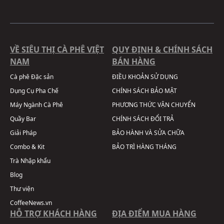
VỀ SIÊU THỊ CÀ PHÊ VIỆT
QUY ĐỊNH & CHÍNH SÁCH
NAM
BÁN HÀNG
Cà phê Đặc sản
ĐIỀU KHOẢN SỬ DỤNG
Dụng Cụ Pha Chế
CHÍNH SÁCH BẢO MẬT
Máy Ngành Cà Phê
PHƯƠNG THỨC VẬN CHUYỂN
Quầy Bar
CHÍNH SÁCH ĐỔI TRẢ
Giải Pháp
BẢO HÀNH VÀ SỬA CHỮA
Combo & Kit
BẢO TRÌ HÀNG THÁNG
Trà Nhập khẩu
Blog
Thư viện
CoffeeNews.vn
HỖ TRỢ KHÁCH HÀNG
ĐỊA ĐIỂM MUA HÀNG