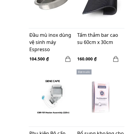
Đầu mù inox dùng
Tấm thảm bar cao
vệ sinh máy
su 60cm x 30cm
Espresso
104.500 ₫
160.000 ₫
Đặt trước
Phụ kiện Bộ cấp
Bổ sung khoáng cho