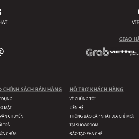
8
HAT
VI
GIAO H
& CHÍNH SÁCH BÁN HÀNG
HỖ TRỢ KHÁCH HÀNG
Ử DỤNG
VỀ CHÚNG TÔI
ẢO MẬT
LIÊN HỆ
VẬN CHUYỂN
THÔNG BÁO CẬP NHẬT ĐỊA CHỈ MỚI
I TRẢ
TẠI SHOWROOM
SỬA CHỮA
ĐÀO TẠO PHA CHẾ