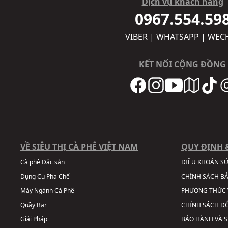
Dịch vụ khách hàng
0967.554.59
VIBER | WHATSAPP | WEC
KẾT NỐI CỘNG ĐỒNG
VỀ SIÊU THỊ CÀ PHÊ VIỆT NAM
QUY ĐỊNH 
Cà phê Đặc sản
ĐIỀU KHOẢN S
Dụng Cụ Pha Chế
CHÍNH SÁCH B
Máy Ngành Cà Phê
PHƯƠNG THỨC 
Quầy Bar
CHÍNH SÁCH ĐỔ
Giải Pháp
BẢO HÀNH VÀ 