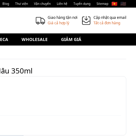
🇻🇳
🇺🇸
Blog
Thư viện
Vận chuyển
Liên hệ
Tuyển dụng
Sitemap
Giao hàng tận nơi
Cập nhật qua email
Giá cả hợp lý
Tất cả đơn hàng
ECA
WHOLESALE
GIẢM GIÁ
Nâu 350ml