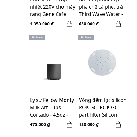
nhiệt 220V cho máy
pha chế cà phê, trà
rang Gene Café
Third Wave Water -
CBR-101
Espresso profile - 12
1.350.000 ₫
650.000 ₫
Gói
Đặt trước
Đặt trước
Ly sứ Fellow Monty
Vòng đệm lọc silicon
Milk Art Cups -
ROK GC- ROK GC
Cortado - 4.5oz -
part filter Silicon
Màu đen
shield
475.000 ₫
180.000 ₫