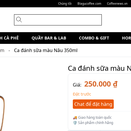
Chúng tôi
Blagucoffee.com
Coffeenews.vn
H CÀ PHÊ
QUẦY BAR & LAB
COMBO & GIFT
HOR
am
Ca đánh sữa màu Nâu 350ml
Ca đánh sữa màu 
250.000 ₫
Giá:
Đặt trước
Chat để đặt hàng
🚚 Giao hàng toàn quốc
🛡️ Sản phẩm chính hãng