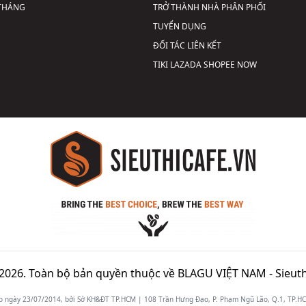
 THÁNG
TRỞ THÀNH NHÀ PHÂN PHỐI
TUYỂN DỤNG
ĐỐI TÁC LIÊN KẾT
TIKI
LAZADA
SHOPEE
NOW
2026. Toàn bộ bản quyền thuộc về BLAGU VIỆT NAM -
Sieuth
gày 23/07/2014, bởi Sở KH&ĐT TP.HCM | 108 Trần Hưng Đạo, P. Phạm Ngũ Lão, Q.1, TP.HCM