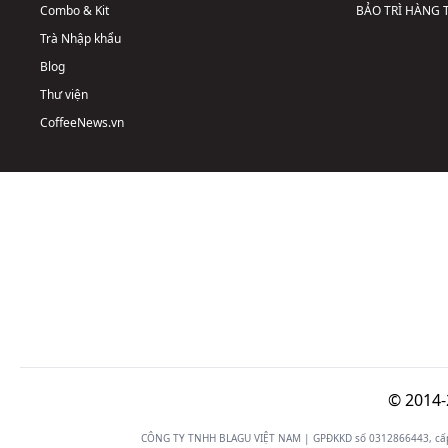
Combo & Kit
BẢO TRÌ HÀNG
Trà Nhập khẩu
Blog
Thư viện
CoffeeNews.vn
© 2014-
CÔNG TY TNHH BLAGU VIỆT NAM | GPĐKKD số 0312866443, cấp n