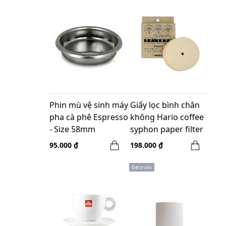
Phin mù vệ sinh máy
Giấy lọc bình chân
pha cà phê Espresso
không Hario coffee
- Size 58mm
syphon paper filter
system CF-103E
95.000 ₫
198.000 ₫
Đặt trước