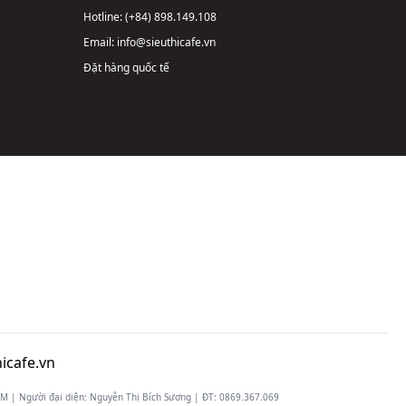
Hotline:
(+84) 898.149.108
Email:
info@sieuthicafe.vn
Đặt hàng quốc tế
icafe.vn
 | Người đại diện: Nguyễn Thị Bích Sương | ĐT:
0869.367.069