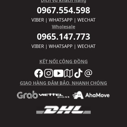
Dịch vụ khách hàng
0967.554.598
VIBER | WHATSAPP | WECHAT
Wholesale
0965.147.773
VIBER | WHATSAPP | WECHAT
KẾT NỐI CỘNG ĐỒNG
GIAO HÀNG ĐẢM BẢO, NHANH CHÓNG