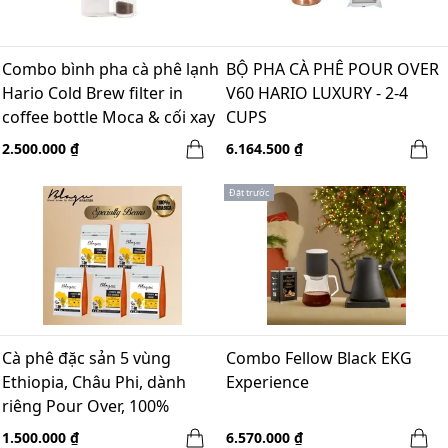
Combo bình pha cà phê lạnh
BỘ PHA CÀ PHÊ POUR OVER
Hario Cold Brew filter in
V60 HARIO LUXURY - 2-4
coffee bottle Moca & cối xay
CUPS
tay Gruru pro xám - Winter
2.500.000 ₫
6.164.500 ₫
break
Đặt trước
Cà phê đặc sản 5 vùng
Combo Fellow Black EKG
Ethiopia, Châu Phi, dành
Experience
riêng Pour Over, 100%
Arabica - Heirloom
1.500.000 ₫
6.570.000 ₫