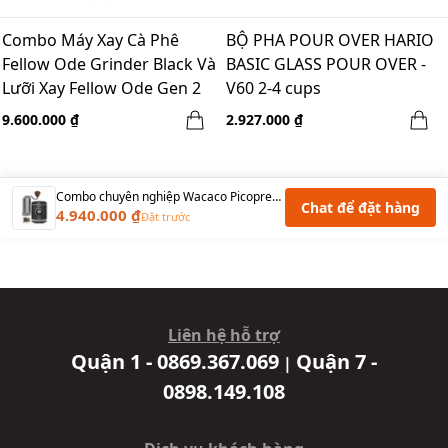
Combo Máy Xay Cà Phê
BỘ PHA POUR OVER HARIO
Fellow Ode Grinder Black Và
BASIC GLASS POUR OVER -
Lưỡi Xay Fellow Ode Gen 2
V60 2-4 cups
Brew Burr
9.600.000 ₫
2.927.000 ₫
Combo chuyên nghiệp Wacaco Picopresso & Cối xay tay Guru Pro - Xám
Chat để đặt hàng
4.940.000 ₫
Đặt trước
Liên hệ hỗ trợ
Quận 1 - 0869.367.069
Quận 7 -
|
0898.149.108