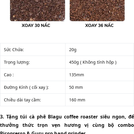
Sức Chứa:
20g
Trọng lượng:
450g ( Không tính hộp )
Cao :
135mm
Đường Kính ( cối xay ):
50 mm
Chiều dài tay cầm:
160 mm
3. Tặng túi cà phê Blagu coffee roaster siêu ngon, để
thưởng thức trọn vẹn hương vị cùng bộ combo
Picopresso & Guru pro hand grinder.