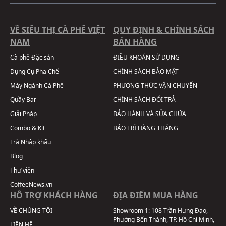
VỀ SIÊU THỊ CÀ PHÊ VIỆT
QUY ĐỊNH & CHÍNH SÁCH
NAM
BÁN HÀNG
Cà phê Đặc sản
ĐIỀU KHOẢN SỬ DỤNG
Dụng Cụ Pha Chế
CHÍNH SÁCH BẢO MẬT
Máy Ngành Cà Phê
PHƯƠNG THỨC VẬN CHUYỂN
Quầy Bar
CHÍNH SÁCH ĐỔI TRẢ
Giải Pháp
BẢO HÀNH VÀ SỬA CHỮA
Combo & Kit
BẢO TRÌ HÀNG THÁNG
Trà Nhập khẩu
Blog
Thư viện
CoffeeNews.vn
HỖ TRỢ KHÁCH HÀNG
ĐỊA ĐIỂM MUA HÀNG
VỀ CHÚNG TÔI
Showroom 1:
108 Trần Hưng Đạo,
Phường Bến Thành, TP. Hồ Chí Minh,
LIÊN HỆ