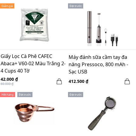
Giảm giá
Đặt trước
Giấy Lọc Cà Phê CAFEC
Máy đánh sữa cầm tay đa
Abaca+ V60-02 Màu Trắng 2-
năng Pressoco, 800 mAh -
4 Cups 40 Tờ
Sạc USB
42.000 ₫
412.500 ₫
60.000 ₫
Hết hàng
Đặt trước
Đặt trước