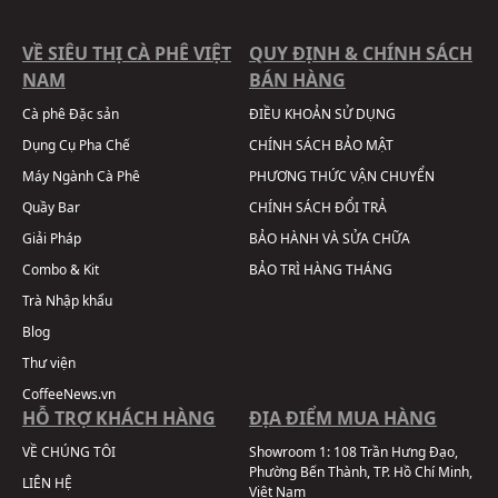
VỀ SIÊU THỊ CÀ PHÊ VIỆT
QUY ĐỊNH & CHÍNH SÁCH
NAM
BÁN HÀNG
Cà phê Đặc sản
ĐIỀU KHOẢN SỬ DỤNG
Dụng Cụ Pha Chế
CHÍNH SÁCH BẢO MẬT
Máy Ngành Cà Phê
PHƯƠNG THỨC VẬN CHUYỂN
Quầy Bar
CHÍNH SÁCH ĐỔI TRẢ
Giải Pháp
BẢO HÀNH VÀ SỬA CHỮA
Combo & Kit
BẢO TRÌ HÀNG THÁNG
Trà Nhập khẩu
Blog
Thư viện
CoffeeNews.vn
HỖ TRỢ KHÁCH HÀNG
ĐỊA ĐIỂM MUA HÀNG
VỀ CHÚNG TÔI
Showroom 1:
108 Trần Hưng Đạo,
Phường Bến Thành, TP. Hồ Chí Minh,
LIÊN HỆ
Việt Nam