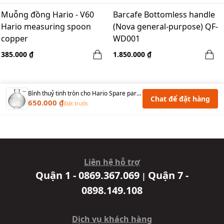
Muỗng đồng Hario - V60
Barcafe Bottomless handle
Hario measuring spoon
(Nova general-purpose) QF-
copper
WD001
385.000 ₫
1.850.000 ₫
Bình thuỷ tinh tròn cho Hario Spare part Syphon BL-TCA2 Up 240ml
Chat để đặt hàng
650.000 ₫
Đặt trước
Liên hệ hỗ trợ
Quận 1 - 0869.367.069
Quận 7 -
|
0898.149.108
Dịch vụ khách hàng