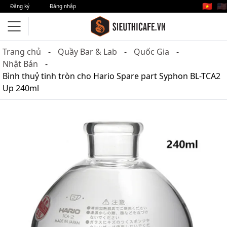
🇻🇳
🇺🇸
Đăng ký
Đăng nhập
Trang chủ
Quầy Bar & Lab
Quốc Gia
Nhật Bản
Bình thuỷ tinh tròn cho Hario Spare part Syphon BL-TCA2
Up 240ml