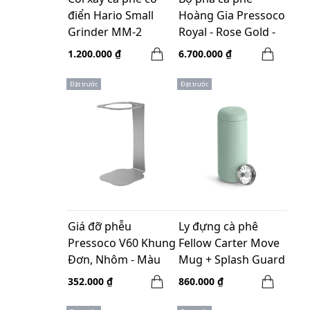
điển Hario Small
Hoàng Gia Pressoco
Grinder MM-2
Royal - Rose Gold -
300ml
1.200.000 ₫
6.700.000 ₫
Đặt trước
Đặt trước
Giá đỡ phễu
Ly đựng cà phê
Pressoco V60 Khung
Fellow Carter Move
Đơn, Nhôm - Màu
Mug + Splash Guard
bạc
475ml - Mint Chip
352.000 ₫
860.000 ₫