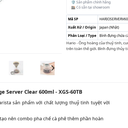
🛡️ Sản phẩm chính hãng
🏬 Có sẵn tại showroom
Mã SP
HARIOSERVERV6
Xuất Xứ / Origin
Japan (Nhật)
Phân Loại / Type
Bình đựng chứa c
Hario - Ông hoàng của thuỷ tinh, cu
trên toàn thế giới. Bình đựng thủy t
e Server Clear 600ml - XGS-60TB
rista sản phẩm với chất lượng thuỷ tinh tuyệt vời
ạn tạo nên combo pha chế cà phê thêm phần hoàn