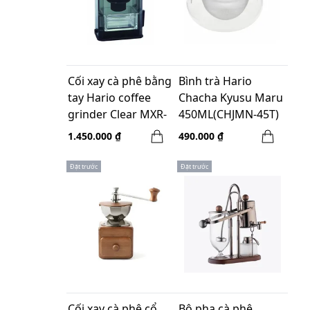
Cối xay cà phê bằng
Bình trà Hario
tay Hario coffee
Chacha Kyusu Maru
grinder Clear MXR-
450ML(CHJMN-45T)
2TB
1.450.000 ₫
490.000 ₫
Đặt trước
Đặt trước
Cối xay cà phê cổ
Bộ pha cà phê