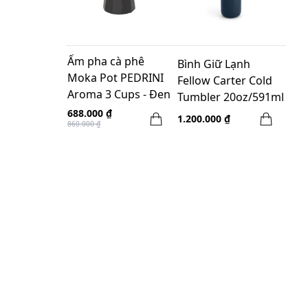
Ấm pha cà phê
Bình Giữ Lạnh
Moka Pot PEDRINI
Fellow Carter Cold
Aroma 3 Cups - Đen
Tumbler 20oz/591ml
- Matte Blue Stone
688.000 ₫
1.200.000 ₫
860.000 ₫