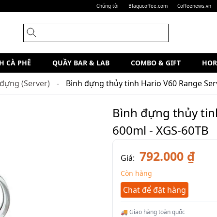
Chúng tôi
Blagucoffee.com
Coffeenews.vn
H CÀ PHÊ
QUẦY BAR & LAB
COMBO & GIFT
HOR
 đựng (Server)
Bình đựng thủy tinh Hario V60 Range Ser
Bình đựng thủy tin
600ml - XGS-60TB
792.000 ₫
Giá:
Còn hàng
Chat để đặt hàng
🚚 Giao hàng toàn quốc