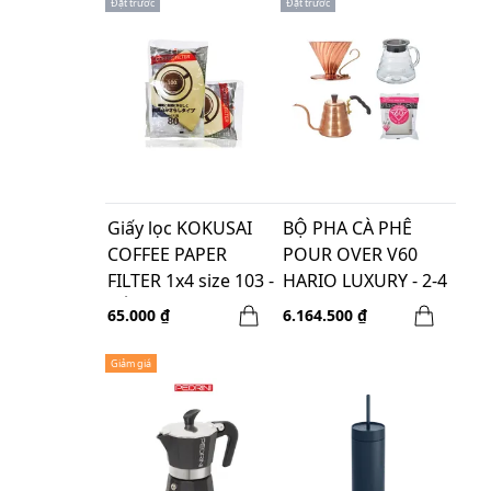
Đặt trước
Đặt trước
Giấy lọc KOKUSAI
BỘ PHA CÀ PHÊ
COFFEE PAPER
POUR OVER V60
FILTER 1x4 size 103 -
HARIO LUXURY - 2-4
NÂU-80 tờ
CUPS
65.000 ₫
6.164.500 ₫
Giảm giá