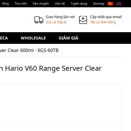
🇻🇳
🇺🇸
Blog
Thư viện
Vận chuyển
Liên hệ
Tuyển dụng
Sitemap
Giao hàng tận nơi
Cập nhật qua email
Giá cả hợp lý
Tất cả đơn hàng
ECA
WHOLESALE
GIẢM GIÁ
ver Clear 600ml - XGS-60TB
h Hario V60 Range Server Clear