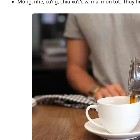
Mỏng, nhẹ, cứng, chịu xước và mài mòn tốt: thuỷ tin