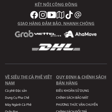
KẾT NỐI CỘNG ĐỒNG
GIAO HÀNG ĐẢM BẢO, NHANH CHÓNG
VỀ SIÊU THỊ CÀ PHÊ VIỆT
QUY ĐỊNH & CHÍNH SÁCH
NAM
BÁN HÀNG
Cà phê Đặc sản
ĐIỀU KHOẢN SỬ DỤNG
Dụng Cụ Pha Chế
CHÍNH SÁCH BẢO MẬT
Máy Ngành Cà Phê
PHƯƠNG THỨC VẬN CHUYỂN
Quầy Bar
CHÍNH SÁCH ĐỔI TRẢ