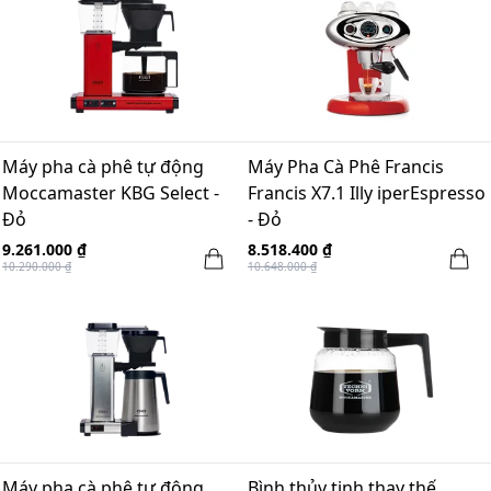
Máy pha cà phê tự động
Máy Pha Cà Phê Francis
Moccamaster KBG Select -
Francis X7.1 Illy iperEspresso
Đỏ
- Đỏ
9.261.000 ₫
8.518.400 ₫
10.290.000 ₫
10.648.000 ₫
Máy pha cà phê tự động
Bình thủy tinh thay thế