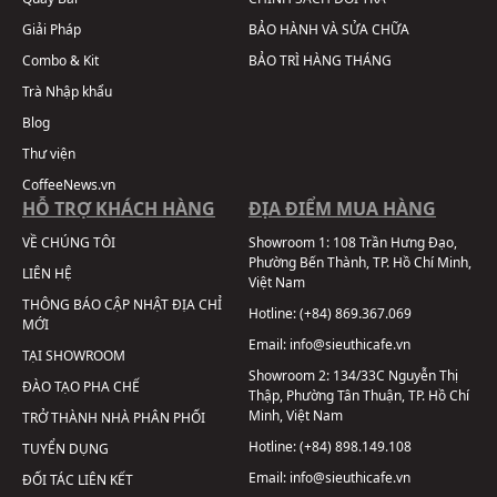
Giải Pháp
BẢO HÀNH VÀ SỬA CHỮA
Combo & Kit
BẢO TRÌ HÀNG THÁNG
Trà Nhập khẩu
Blog
Thư viện
CoffeeNews.vn
HỖ TRỢ KHÁCH HÀNG
ĐỊA ĐIỂM MUA HÀNG
VỀ CHÚNG TÔI
Showroom 1:
108 Trần Hưng Đạo,
Phường Bến Thành, TP. Hồ Chí Minh,
LIÊN HỆ
Việt Nam
THÔNG BÁO CẬP NHẬT ĐỊA CHỈ
Hotline:
(+84) 869.367.069
MỚI
Email:
info@sieuthicafe.vn
TẠI SHOWROOM
Showroom 2:
134/33C Nguyễn Thị
ĐÀO TẠO PHA CHẾ
Thập, Phường Tân Thuận, TP. Hồ Chí
Minh, Việt Nam
TRỞ THÀNH NHÀ PHÂN PHỐI
Hotline:
(+84) 898.149.108
TUYỂN DỤNG
Email:
info@sieuthicafe.vn
ĐỐI TÁC LIÊN KẾT