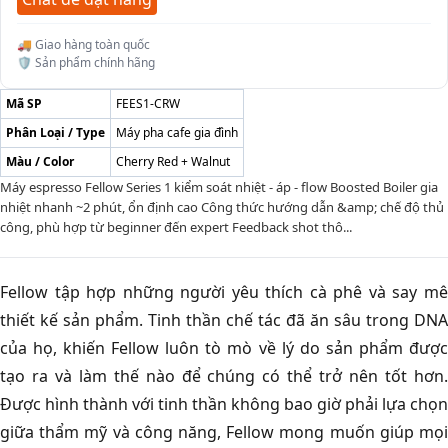
🚚 Giao hàng toàn quốc
🛡️ Sản phẩm chính hãng
Mã SP
FEES1-CRW
Phân Loại / Type
Máy pha cafe gia đình
Màu / Color
Cherry Red + Walnut
Máy espresso Fellow Series 1 kiểm soát nhiệt - áp - flow Boosted Boiler gia
nhiệt nhanh ~2 phút, ổn định cao Công thức hướng dẫn &amp; chế độ thủ
công, phù hợp từ beginner đến expert Feedback shot thô...
Fellow tập hợp những người yêu thích cà phê và say mê
thiết kế sản phẩm. Tinh thần chế tác đã ăn sâu trong DNA
của họ, khiến Fellow luôn tò mò về lý do sản phẩm được
tạo ra và làm thế nào để chúng có thể trở nên tốt hơn.
Được hình thành với tinh thần không bao giờ phải lựa chọn
giữa thẩm mỹ và công năng, Fellow mong muốn giúp mọi