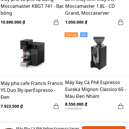
Moccamaster KBGT 741 - Bạc
Moccamaster 1.8L - CD
bóng
Grand, Moccaserver
10.690.000 ₫
1.050.000 ₫
Giảm giá
Mới
Máy Xay Cà Phê Espresso
Máy pha cafe Francis Francis
Eureka Mignon Classico 65 -
Y5 Duo Illy iperEspresso -
Màu Đen Nhám
Đen
8.550.000 ₫
7.923.500 ₫
9.500.000 ₫
Máy Pha Cà Phê Fellow Espresso Series 1 - Màu Cherry Red + Walnut