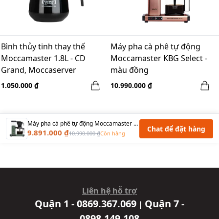
Bình thủy tinh thay thế
Máy pha cà phê tự động
Moccamaster 1.8L - CD
Moccamaster KBG Select -
Grand, Moccaserver
màu đồng
1.050.000 ₫
10.990.000 ₫
Máy pha cà phê tự động Moccamaster KBG Select - Xanh rừng thẳm
Chat để đặt hàng
9.891.000 ₫
10.990.000 ₫
Còn hàng
Liên hệ hỗ trợ
Quận 1 - 0869.367.069
Quận 7 -
|
0898.149.108