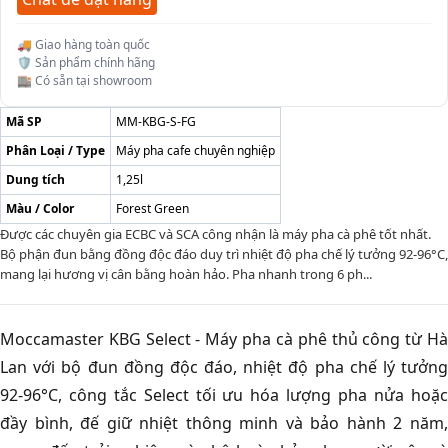
🚚 Giao hàng toàn quốc
🛡️ Sản phẩm chính hãng
🏬 Có sẵn tại showroom
Mã SP
MM-KBG-S-FG
Phân Loại / Type
Máy pha cafe chuyên nghiệp
Dung tích
1,25l
Màu / Color
Forest Green
Được các chuyên gia ECBC và SCA công nhận là máy pha cà phê tốt nhất.
Bộ phận đun bằng đồng độc đáo duy trì nhiệt độ pha chế lý tưởng 92-96°C,
mang lại hương vị cân bằng hoàn hảo. Pha nhanh trong 6 ph...
Moccamaster KBG Select - Máy pha cà phê thủ công từ Hà
Lan với bộ đun đồng độc đáo, nhiệt độ pha chế lý tưởng
92-96°C, công tắc Select tối ưu hóa lượng pha nửa hoặc
đầy bình, đế giữ nhiệt thông minh và bảo hành 2 năm,