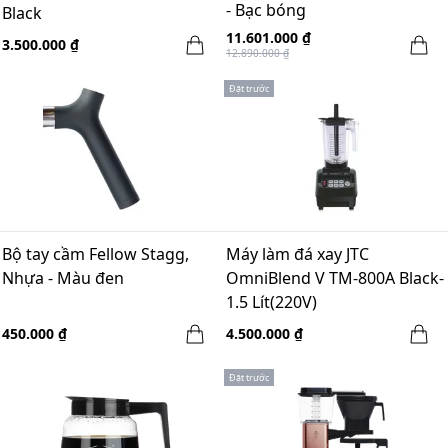
- Bạc bóng
Black
11.601.000 ₫
3.500.000 ₫
12.890.000 ₫
Đặt trước
Bộ tay cầm Fellow Stagg,
Máy làm đá xay JTC
Nhựa - Màu đen
OmniBlend V TM-800A Black-
1.5 Lít(220V)
450.000 ₫
4.500.000 ₫
Đặt trước