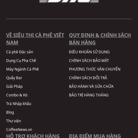
VỀ SIÊU THỊ CÀ PHÊ VIỆT
QUY ĐỊNH & CHÍNH SÁCH
NAM
BÁN HÀNG
Cà phê Đặc sản
ĐIỀU KHOẢN SỬ DỤNG
Dụng Cụ Pha Chế
CHÍNH SÁCH BẢO MẬT
Máy Ngành Cà Phê
PHƯƠNG THỨC VẬN CHUYỂN
Quầy Bar
CHÍNH SÁCH ĐỔI TRẢ
Giải Pháp
BẢO HÀNH VÀ SỬA CHỮA
Combo & Kit
BẢO TRÌ HÀNG THÁNG
Trà Nhập khẩu
Blog
Thư viện
CoffeeNews.vn
HỖ TRỢ KHÁCH HÀNG
ĐỊA ĐIỂM MUA HÀNG