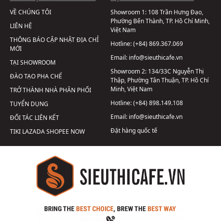
VỀ CHÚNG TÔI
Showroom 1:
108 Trần Hưng Đạo,
Phường Bến Thành, TP. Hồ Chí Minh,
LIÊN HỆ
Việt Nam
THÔNG BÁO CẬP NHẬT ĐỊA CHỈ
Hotline:
(+84) 869.367.069
MỚI
Email:
info@sieuthicafe.vn
TẠI SHOWROOM
Showroom 2:
134/33C Nguyễn Thị
ĐÀO TẠO PHA CHẾ
Thập, Phường Tân Thuận, TP. Hồ Chí
Minh, Việt Nam
TRỞ THÀNH NHÀ PHÂN PHỐI
Hotline:
(+84) 898.149.108
TUYỂN DỤNG
Email:
info@sieuthicafe.vn
ĐỐI TÁC LIÊN KẾT
Đặt hàng quốc tế
TIKI
LAZADA
SHOPEE
NOW