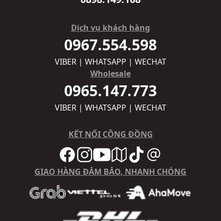
Dịch vụ khách hàng
0967.554.598
VIBER | WHATSAPP | WECHAT
Wholesale
0965.147.773
VIBER | WHATSAPP | WECHAT
KẾT NỐI CỘNG ĐỒNG
GIAO HÀNG ĐẢM BẢO, NHANH CHÓNG