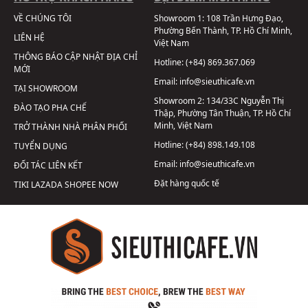
VỀ CHÚNG TÔI
Showroom 1:
108 Trần Hưng Đạo,
Phường Bến Thành, TP. Hồ Chí Minh,
LIÊN HỆ
Việt Nam
THÔNG BÁO CẬP NHẬT ĐỊA CHỈ
Hotline:
(+84) 869.367.069
MỚI
Email:
info@sieuthicafe.vn
TẠI SHOWROOM
Showroom 2:
134/33C Nguyễn Thị
ĐÀO TẠO PHA CHẾ
Thập, Phường Tân Thuận, TP. Hồ Chí
Minh, Việt Nam
TRỞ THÀNH NHÀ PHÂN PHỐI
Hotline:
(+84) 898.149.108
TUYỂN DỤNG
Email:
info@sieuthicafe.vn
ĐỐI TÁC LIÊN KẾT
Đặt hàng quốc tế
TIKI
LAZADA
SHOPEE
NOW