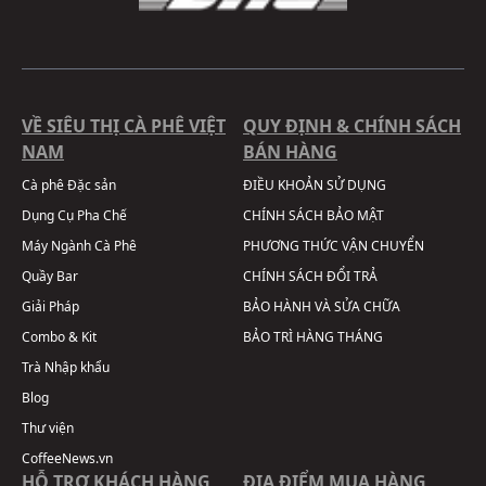
VỀ SIÊU THỊ CÀ PHÊ VIỆT
QUY ĐỊNH & CHÍNH SÁCH
NAM
BÁN HÀNG
Cà phê Đặc sản
ĐIỀU KHOẢN SỬ DỤNG
Dụng Cụ Pha Chế
CHÍNH SÁCH BẢO MẬT
Máy Ngành Cà Phê
PHƯƠNG THỨC VẬN CHUYỂN
Quầy Bar
CHÍNH SÁCH ĐỔI TRẢ
Giải Pháp
BẢO HÀNH VÀ SỬA CHỮA
Combo & Kit
BẢO TRÌ HÀNG THÁNG
Trà Nhập khẩu
Blog
Thư viện
CoffeeNews.vn
HỖ TRỢ KHÁCH HÀNG
ĐỊA ĐIỂM MUA HÀNG