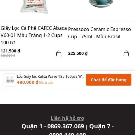
Giấy Lọc Cà Phê CAFEC Abaca
Pressoco Ceramic Espresso
V60-01 Màu Trắng 1-2 Cups
Cup - 75ml - Màu Brasil
100 tờ
121.500 ₫
225.500 ₫
135.000 ₫
Lốc Giấy lọc Kalita Wave 185 100pcs Wave Filter Paper Size 2-4 ly - 2 túi
Chat để đặt hàng
480.000 ₫
Đặt trước
Liên hệ hỗ trợ
Quận 1 - 0869.367.069
Quận 7 -
|