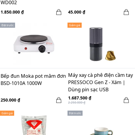
WD002
1.850.000 ₫
45.000 ₫
Đặt trước
Giảm giá
Máy xay cà phê điện cầm tay
Bếp đun Moka pot mâm đơn
PRESSOCO Gen Z - Xám |
BSD-1010A 1000W
Dùng pin sạc USB
1.687.500 ₫
250.000 ₫
2.250.000 ₫
Giảm giá
Đặt trước