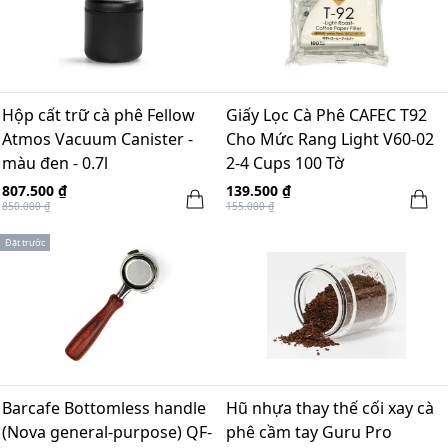
Hộp cất trữ cà phê Fellow
Giấy Lọc Cà Phê CAFEC T92
Atmos Vacuum Canister -
Cho Mức Rang Light V60-02
màu đen - 0.7l
2-4 Cups 100 Tờ
807.500 ₫
139.500 ₫
850.000 ₫
155.000 ₫
Đặt trước
Barcafe Bottomless handle
Hũ nhựa thay thế cối xay cà
(Nova general-purpose) QF-
phê cầm tay Guru Pro