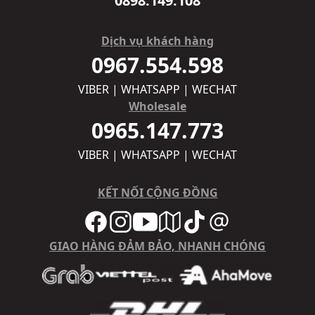
0898.149.108
Dịch vụ khách hàng
0967.554.598
VIBER | WHATSAPP | WECHAT
Wholesale
0965.147.773
VIBER | WHATSAPP | WECHAT
KẾT NỐI CỘNG ĐỒNG
GIAO HÀNG ĐẢM BẢO, NHANH CHÓNG