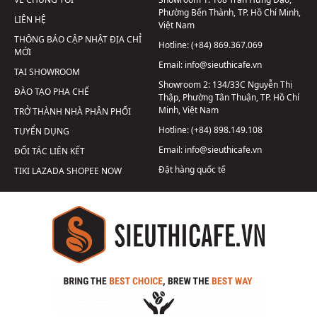
Phường Bến Thành, TP. Hồ Chí Minh,
LIÊN HỆ
Việt Nam
THÔNG BÁO CẬP NHẬT ĐỊA CHỈ
Hotline:
(+84) 869.367.069
MỚI
Email:
info@sieuthicafe.vn
TẠI SHOWROOM
Showroom 2:
134/33C Nguyễn Thị
ĐÀO TẠO PHA CHẾ
Thập, Phường Tân Thuận, TP. Hồ Chí
Minh, Việt Nam
TRỞ THÀNH NHÀ PHÂN PHỐI
Hotline:
(+84) 898.149.108
TUYỂN DỤNG
Email:
info@sieuthicafe.vn
ĐỐI TÁC LIÊN KẾT
Đặt hàng quốc tế
TIKI
LAZADA
SHOPEE
NOW