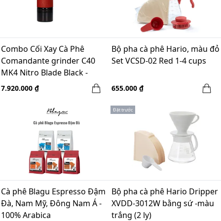
Combo Cối Xay Cà Phê
Bộ pha cà phê Hario, màu đỏ
Comandante grinder C40
Set VCSD-02 Red 1-4 cups
MK4 Nitro Blade Black -
made in Germany + LEE_T
7.920.000 ₫
655.000 ₫
Comandante Case - Red
Đặt trước
Cà phê Blagu Espresso Đậm
Bộ pha cà phê Hario Dripper
Đà, Nam Mỹ, Đông Nam Á -
XVDD-3012W bằng sứ -màu
100% Arabica
trắng (2 ly)