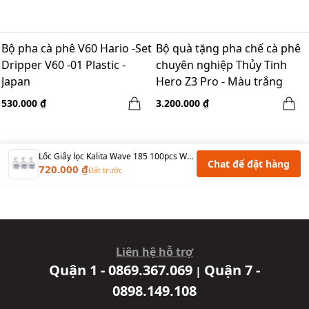
Bộ pha cà phê V60 Hario -Set
Bộ quà tặng pha chế cà phê
Dripper V60 -01 Plastic -
chuyên nghiệp Thủy Tinh
Japan
Hero Z3 Pro - Màu trắng
530.000 ₫
3.200.000 ₫
Lốc Giấy lọc Kalita Wave 185 100pcs Wave Filter Paper Size 2-4 ly - 3 túi
Chat để đặt hàng
720.000 ₫
Đặt trước
Liên hệ hỗ trợ
Quận 1 - 0869.367.069
Quận 7 -
|
0898.149.108