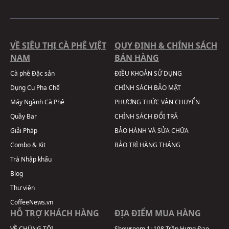
VỀ SIÊU THỊ CÀ PHÊ VIỆT
QUY ĐỊNH & CHÍNH SÁCH
NAM
BÁN HÀNG
Cà phê Đặc sản
ĐIỀU KHOẢN SỬ DỤNG
Dụng Cụ Pha Chế
CHÍNH SÁCH BẢO MẬT
Máy Ngành Cà Phê
PHƯƠNG THỨC VẬN CHUYỂN
Quầy Bar
CHÍNH SÁCH ĐỔI TRẢ
Giải Pháp
BẢO HÀNH VÀ SỬA CHỮA
Combo & Kit
BẢO TRÌ HÀNG THÁNG
Trà Nhập khẩu
Blog
Thư viện
CoffeeNews.vn
HỖ TRỢ KHÁCH HÀNG
ĐỊA ĐIỂM MUA HÀNG
VỀ CHÚNG TÔI
Showroom 1:
108 Trần Hưng Đạo,