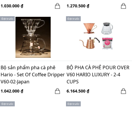
1.030.000 ₫
1.270.500 ₫
Đặt trước
Đặt trước
Bộ sản phẩm pha cà phê
BỘ PHA CÀ PHÊ POUR OVER
Hario - Set Of Coffee Dripper
V60 HARIO LUXURY - 2-4
V60-02-Japan
CUPS
1.042.000 ₫
6.164.500 ₫
Đặt trước
Đặt trước