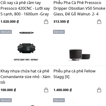
Cối xay cà phê cầm tay
Phễu Pha Cà Phê Pressoco
Pressoco 420CNC - Lưỡi xay
Dripper Obsidian V50 Smoke
5 cạnh, 800 - 1600um -Gray
Glass, Đế Gỗ Walnut- 2- 4
Cups
1.020.000 ₫
313.500 ₫
Đặt trước
Đặt trước
Khay nhựa chứa hạt cà phê
Phễu pha cà phê Fellow
Comandante size nhỏ - Xám
Stagg [X]
tối
100.000 ₫
1.400.000 ₫
Đặt trước
Đặt trước