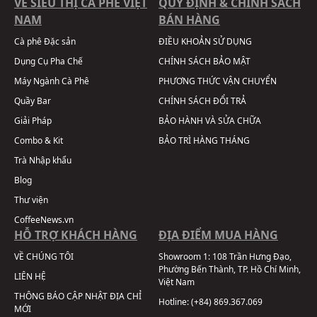
VỀ SIÊU THỊ CÀ PHÊ VIỆT
QUY ĐỊNH & CHÍNH SÁCH
NAM
BÁN HÀNG
Cà phê Đặc sản
ĐIỀU KHOẢN SỬ DỤNG
Dụng Cụ Pha Chế
CHÍNH SÁCH BẢO MẬT
Máy Ngành Cà Phê
PHƯƠNG THỨC VẬN CHUYỂN
Quầy Bar
CHÍNH SÁCH ĐỔI TRẢ
Giải Pháp
BẢO HÀNH VÀ SỬA CHỮA
Combo & Kit
BẢO TRÌ HÀNG THÁNG
Trà Nhập khẩu
Blog
Thư viện
CoffeeNews.vn
HỖ TRỢ KHÁCH HÀNG
ĐỊA ĐIỂM MUA HÀNG
VỀ CHÚNG TÔI
Showroom 1:
108 Trần Hưng Đạo,
Phường Bến Thành, TP. Hồ Chí Minh,
LIÊN HỆ
Việt Nam
THÔNG BÁO CẬP NHẬT ĐỊA CHỈ
Hotline:
(+84) 869.367.069
MỚI