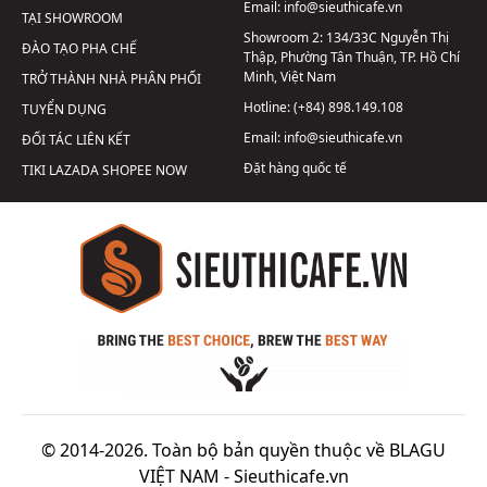
Email:
info@sieuthicafe.vn
TẠI SHOWROOM
Showroom 2:
134/33C Nguyễn Thị
ĐÀO TẠO PHA CHẾ
Thập, Phường Tân Thuận, TP. Hồ Chí
Minh, Việt Nam
TRỞ THÀNH NHÀ PHÂN PHỐI
Hotline:
(+84) 898.149.108
TUYỂN DỤNG
Email:
info@sieuthicafe.vn
ĐỐI TÁC LIÊN KẾT
Đặt hàng quốc tế
TIKI
LAZADA
SHOPEE
NOW
© 2014-2026. Toàn bộ bản quyền thuộc về BLAGU
VIỆT NAM -
Sieuthicafe.vn