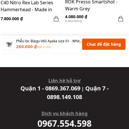
ROK Presso Smartshot -
C40 Nitro Rex Lab Series
Warm Grey
Hammerhead - Made in
Germany
4.080.000 ₫
7.800.000 ₫
4.800.000 ₫
Phễu lọc Blagu V60 Ayaka size 01 - White flower
Chat để đặt hàng
260.000 ₫
Đặt trước
Liên hệ hỗ trợ
Quận 1 - 0869.367.069
Quận 7 -
|
0898.149.108
Dịch vụ khách hàng
0967.554.598