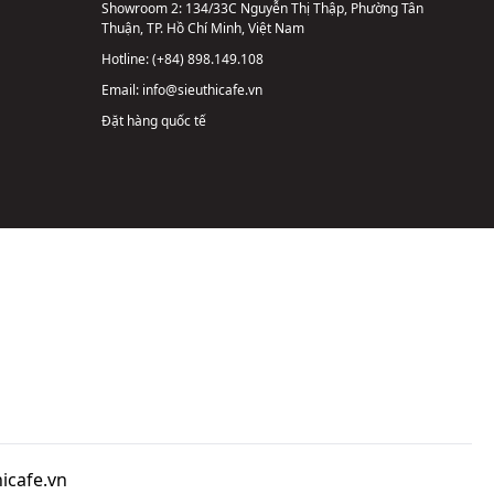
Showroom 2:
134/33C Nguyễn Thị Thập, Phường Tân
Thuận, TP. Hồ Chí Minh, Việt Nam
Hotline:
(+84) 898.149.108
Email:
info@sieuthicafe.vn
Đặt hàng quốc tế
icafe.vn