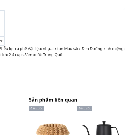
er
hễu lọc cà phê Vật liệu: nhựa tritan Màu sắc: Đen Đường kính miệng:
tích: 2-4 cups Sảm xuất: Trung Quốc
Sản phẩm liên quan
Đặt trước
Đặt trước