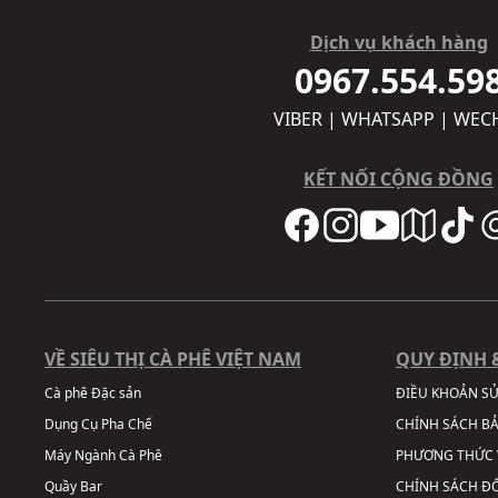
Dịch vụ khách hàng
0967.554.59
VIBER | WHATSAPP | WEC
KẾT NỐI CỘNG ĐỒNG
VỀ SIÊU THỊ CÀ PHÊ VIỆT NAM
QUY ĐỊNH 
Cà phê Đặc sản
ĐIỀU KHOẢN S
Dụng Cụ Pha Chế
CHÍNH SÁCH B
Máy Ngành Cà Phê
PHƯƠNG THỨC 
Quầy Bar
CHÍNH SÁCH ĐỔ