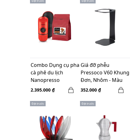
Đặt trước
Đặt trước
Combo Dụng cụ pha
Giá đỡ phễu
cà phê du lịch
Pressoco V60 Khung
Nanopresso
Đơn, Nhôm - Màu
Elements Lava Red
đen
2.395.000 ₫
352.000 ₫
và túi cà phê
Guateamala - 250gr
Đặt trước
Đặt trước