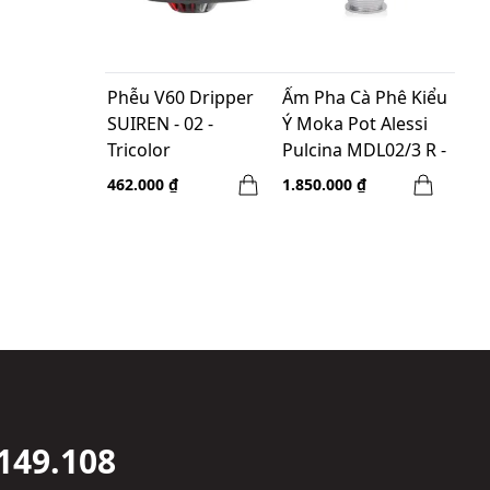
Phễu V60 Dripper
Ấm Pha Cà Phê Kiểu
SUIREN - 02 -
Ý Moka Pot Alessi
Tricolor
Pulcina MDL02/3 R -
3 cups - Màu Đỏ
462.000 ₫
1.850.000 ₫
149.108