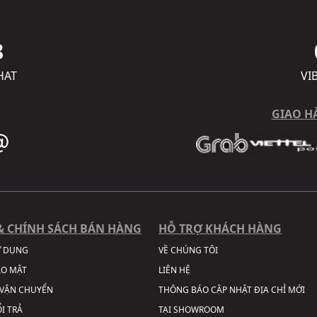
8
HAT
VI
GIAO H
& CHÍNH SÁCH BÁN HÀNG
HỖ TRỢ KHÁCH HÀNG
Ử DỤNG
VỀ CHÚNG TÔI
ẢO MẬT
LIÊN HỆ
VẬN CHUYỂN
THÔNG BÁO CẬP NHẬT ĐỊA CHỈ MỚI
I TRẢ
TẠI SHOWROOM