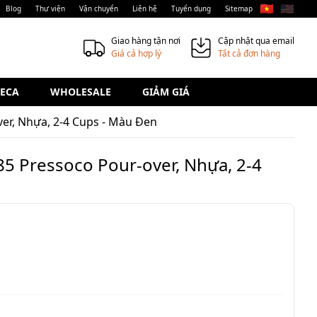
🇻🇳
🇺🇸
Blog
Thư viện
Vận chuyển
Liên hệ
Tuyển dụng
Sitemap
Giao hàng tận nơi
Cập nhật qua email
Giá cả hợp lý
Tất cả đơn hàng
ECA
WHOLESALE
GIẢM GIÁ
er, Nhựa, 2-4 Cups - Màu Đen
5 Pressoco Pour-over, Nhựa, 2-4