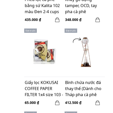
bằng sứ Kalita 102
tamper, OCD, tay
màu Đen 2-4 cups
pha cà phê
Pressoco - Size
435.000 ₫
348.000 ₫
58mm - Oat
Đặt trước
Đặt trước
Giấy lọc KOKUSAI
Bình chứa nước đá
COFFEE PAPER
thay thế (Dành cho
FILTER 1x4 size 103 -
Tháp pha cà phê
NÂU-80 tờ
lạnh Hero Dingyuan
65.000 ₫
412.500 ₫
Classic)