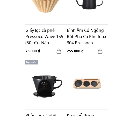
Giấy lọc cà phê
Bình Ấm Cổ Ngỗng
Pressoco Wave 155
Rót Pha Cà Phê Inox
(50 tờ) - Nâu
304 Pressoco
(350ml) - Màu Đen
75.000 ₫
255.000 ₫
Đặt trước
Phễu lọc cà phê
Khay gỗ đựng