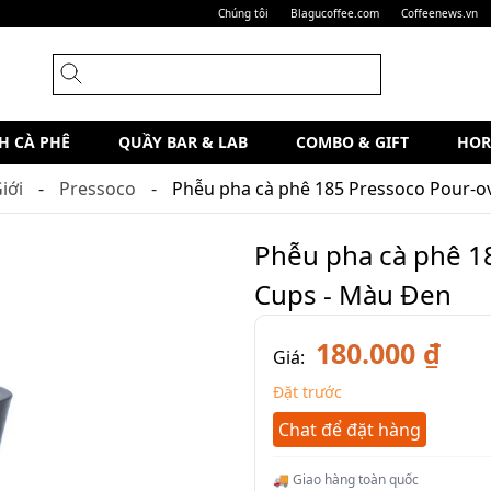
Chúng tôi
Blagucoffee.com
Coffeenews.vn
H CÀ PHÊ
QUẦY BAR & LAB
COMBO & GIFT
HOR
iới
Pressoco
Phễu pha cà phê 185 Pressoco Pour-ov
Phễu pha cà phê 18
Cups - Màu Đen
180.000 ₫
Giá:
Đặt trước
Chat để đặt hàng
🚚 Giao hàng toàn quốc