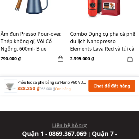
Ấm đun Presso Pour-over,
Combo Dụng cụ pha cà phê
Thép không gỉ, Vòi Cổ
du lịch Nanopresso
Ngỗng, 600ml- Blue
Elements Lava Red và túi cà
phê Guateamala - 250gr
790.000 ₫
2.395.000 ₫
Phễu lọc cà phê bằng sứ Hario V60 VDMU-02-CW One Pour Dripper Ceramic
Chat để đặt hàng
888.250 ₫
935.000 ₫
Còn hàng
Liên hệ hỗ trợ
Quận 1 - 0869.367.069
Quận 7 -
|