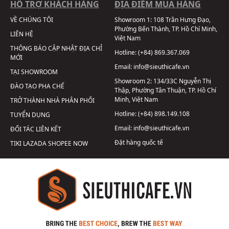
HỖ TRỢ KHÁCH HÀNG
ĐỊA ĐIỂM MUA HÀNG
VỀ CHÚNG TÔI
Showroom 1:
108 Trần Hưng Đạo,
Phường Bến Thành, TP. Hồ Chí Minh,
LIÊN HỆ
Việt Nam
THÔNG BÁO CẬP NHẬT ĐỊA CHỈ
Hotline:
(+84) 869.367.069
MỚI
Email:
info@sieuthicafe.vn
TẠI SHOWROOM
Showroom 2:
134/33C Nguyễn Thị
ĐÀO TẠO PHA CHẾ
Thập, Phường Tân Thuận, TP. Hồ Chí
Minh, Việt Nam
TRỞ THÀNH NHÀ PHÂN PHỐI
Hotline:
(+84) 898.149.108
TUYỂN DỤNG
Email:
info@sieuthicafe.vn
ĐỐI TÁC LIÊN KẾT
Đặt hàng quốc tế
TIKI
LAZADA
SHOPEE
NOW