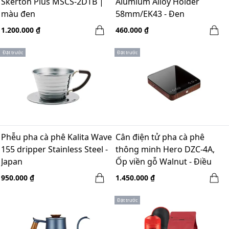
Skerton Plus MSCS-2DTB |
Alumium Alloy Holder
màu đen
58mm/EK43 - Đen
1.200.000 ₫
460.000 ₫
Đặt trước
Đặt trước
Phễu pha cà phê Kalita Wave
Cân điện tử pha cà phê
155 dripper Stainless Steel -
thông minh Hero DZC-4A,
Japan
Ốp viền gỗ Walnut - Điều
chỉnh 5 chế độ - 2500mAH
950.000 ₫
1.450.000 ₫
Đặt trước