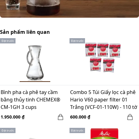
Sản phẩm liên quan
Đặt trước
Đặt trước
Bình pha cà phê tay cầm
Combo 5 Túi Giấy lọc cà phê
bằng thủy tinh CHEMEX®
Hario V60 paper filter 01
CM-1GH 3 cups
Trắng (VCF-01-110W) - 110 tờ
- mẫu mới 2021
1.950.000 ₫
600.000 ₫
Đặt trước
Đặt trước