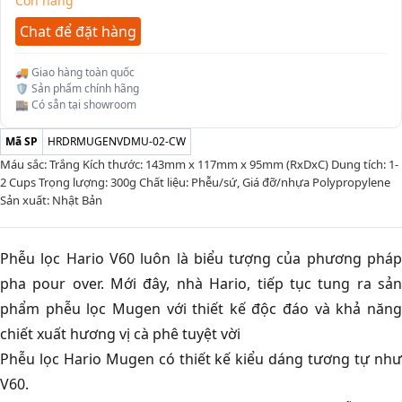
Còn hàng
Chat để đặt hàng
🚚 Giao hàng toàn quốc
🛡️ Sản phẩm chính hãng
🏬 Có sẵn tại showroom
Mã SP
HRDRMUGENVDMU-02-CW
Máu sắc: Trắng Kích thước: 143mm x 117mm x 95mm (RxDxC) Dung tích: 1-
2 Cups Trọng lượng: 300g Chất liệu: Phễu/sứ, Giá đỡ/nhựa Polypropylene
Sản xuất: Nhật Bản
Phễu lọc Hario V60 luôn là biểu tượng của phương pháp
pha pour over. Mới đây, nhà Hario, tiếp tục tung ra sản
phẩm phễu lọc Mugen với thiết kế độc đáo và khả năng
chiết xuất hương vị cà phê tuyệt vời
Phễu lọc Hario Mugen có thiết kế kiểu dáng tương tự như
V60.