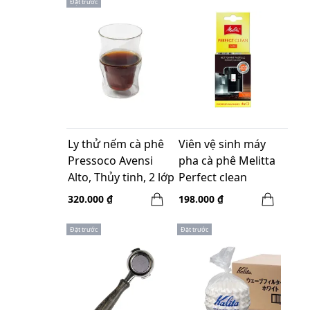
Đặt trước
Ly thử nếm cà phê
Viên vệ sinh máy
Pressoco Avensi
pha cà phê Melitta
Alto, Thủy tinh, 2 lớp
Perfect clean
475 ml
Espresso Machine 4
320.000 ₫
198.000 ₫
viên/hộp
Đặt trước
Đặt trước