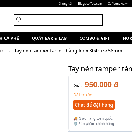
Chúng tôi
Blagucoffee.com
Coffeenews.vn
H CÀ PHÊ
QUẦY BAR & LAB
COMBO & GIFT
HOR
am
Tay nén tamper tán dù bằng Inox 304 size 58mm
Tay nén tamper tá
950.000 ₫
Giá:
Đặt trước
Chat để đặt hàng
🚚 Giao hàng toàn quốc
🛡️ Sản phẩm chính hãng