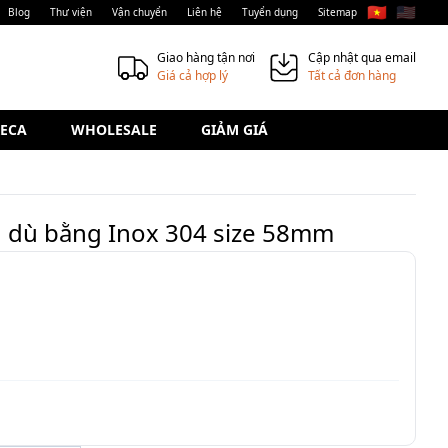
🇻🇳
🇺🇸
Blog
Thư viện
Vận chuyển
Liên hệ
Tuyển dụng
Sitemap
Giao hàng tận nơi
Cập nhật qua email
Giá cả hợp lý
Tất cả đơn hàng
ECA
WHOLESALE
GIẢM GIÁ
n dù bằng Inox 304 size 58mm