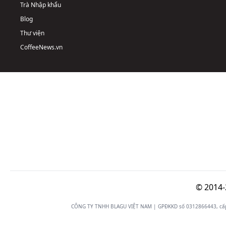
Trà Nhập khẩu
Blog
Thư viện
CoffeeNews.vn
© 2014-
CÔNG TY TNHH BLAGU VIỆT NAM | GPĐKKD số 0312866443, cấp n