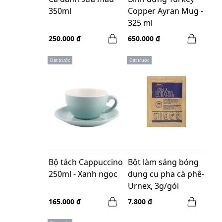
350ml
Copper Ayran Mug -
325 ml
250.000 ₫
650.000 ₫
Đặt trước
Đặt trước
Bộ tách Cappuccino
Bột làm sáng bóng
250ml - Xanh ngọc
dụng cụ pha cà phê-
Urnex, 3g/gói
165.000 ₫
7.800 ₫