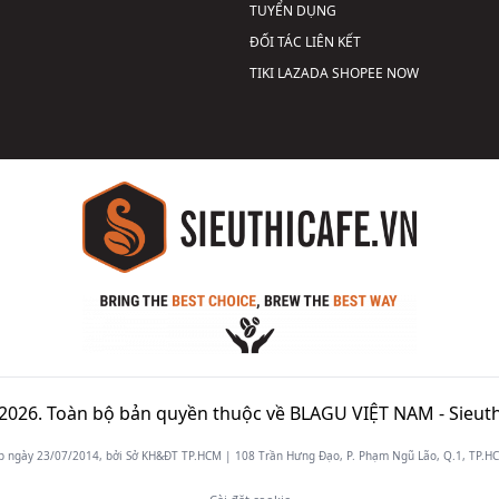
TUYỂN DỤNG
ĐỐI TÁC LIÊN KẾT
TIKI
LAZADA
SHOPEE
NOW
2026. Toàn bộ bản quyền thuộc về BLAGU VIỆT NAM -
Sieuth
gày 23/07/2014, bởi Sở KH&ĐT TP.HCM | 108 Trần Hưng Đạo, P. Phạm Ngũ Lão, Q.1, TP.HCM