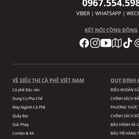
0967.554.59
VIBER | WHATSAPP | WEC
KẾT NỐI CỘNG ĐỒNG
VỀ SIÊU THỊ CÀ PHÊ VIỆT NAM
QUY ĐỊNH 
Cà phê Đặc sản
ĐIỀU KHOẢN S
Dụng Cụ Pha Chế
CHÍNH SÁCH B
Máy Ngành Cà Phê
PHƯƠNG THỨC 
Quầy Bar
CHÍNH SÁCH ĐỔ
Giải Pháp
BẢO HÀNH VÀ 
Combo & Kit
BẢO TRÌ HÀNG