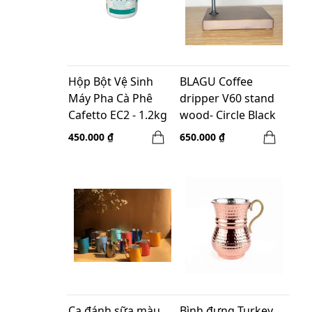
Hộp Bột Vệ Sinh
BLAGU Coffee
Máy Pha Cà Phê
dripper V60 stand
Cafetto EC2 - 1.2kg
wood- Circle Black
450.000 ₫
650.000 ₫
Ca đánh sữa màu
Bình đựng Turkey