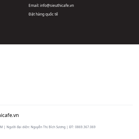
Email:
info@sieuthicafe.vn
Đặt hàng quốc tế
icafe.vn
 | Người đại diện: Nguyễn Thị Bích Sương | ĐT:
0869.367.069