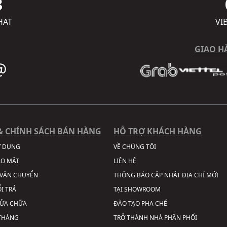
8
HAT
VI
GIAO H
& CHÍNH SÁCH BÁN HÀNG
HỖ TRỢ KHÁCH HÀNG
Ử DỤNG
VỀ CHÚNG TÔI
ẢO MẬT
LIÊN HỆ
VẬN CHUYỂN
THÔNG BÁO CẬP NHẬT ĐỊA CHỈ MỚI
I TRẢ
TẠI SHOWROOM
SỬA CHỮA
ĐÀO TẠO PHA CHẾ
 THÁNG
TRỞ THÀNH NHÀ PHÂN PHỐI