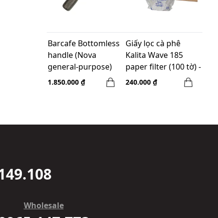
Barcafe Bottomless
Giấy lọc cà phê
handle (Nova
Kalita Wave 185
general-purpose)
paper filter (100 tờ) -
QF-WD001
White
1.850.000 ₫
240.000 ₫
149.108
Wholesale