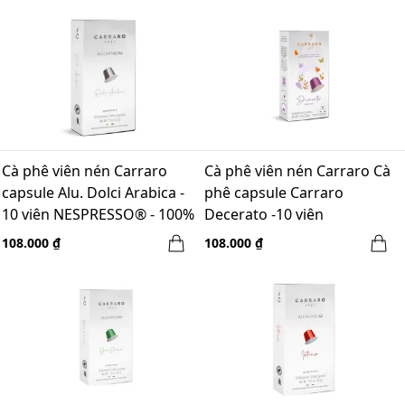
Cà phê viên nén Carraro
Cà phê viên nén Carraro Cà
capsule Alu. Dolci Arabica -
phê capsule Carraro
10 viên NESPRESSO® - 100%
Decerato -10 viên
Arabica
NESPRESSO®(60A+40R)
108.000 ₫
108.000 ₫