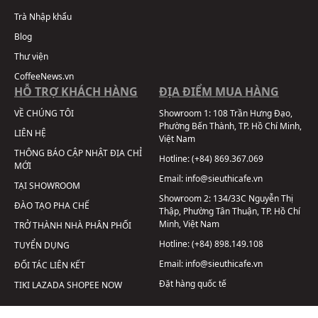
Trà Nhập khẩu
Blog
Thư viện
CoffeeNews.vn
HỖ TRỢ KHÁCH HÀNG
ĐỊA ĐIỂM MUA HÀNG
VỀ CHÚNG TÔI
Showroom 1:
108 Trần Hưng Đạo,
Phường Bến Thành, TP. Hồ Chí Minh,
LIÊN HỆ
Việt Nam
THÔNG BÁO CẬP NHẬT ĐỊA CHỈ
Hotline:
(+84) 869.367.069
MỚI
Email:
info@sieuthicafe.vn
TẠI SHOWROOM
Showroom 2:
134/33C Nguyễn Thị
ĐÀO TẠO PHA CHẾ
Thập, Phường Tân Thuận, TP. Hồ Chí
Minh, Việt Nam
TRỞ THÀNH NHÀ PHÂN PHỐI
Hotline:
(+84) 898.149.108
TUYỂN DỤNG
Email:
info@sieuthicafe.vn
ĐỐI TÁC LIÊN KẾT
Đặt hàng quốc tế
TIKI
LAZADA
SHOPEE
NOW