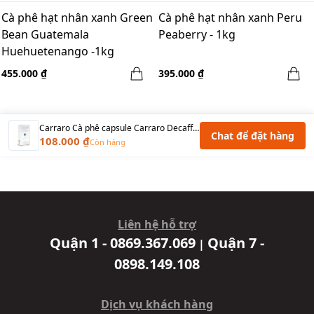
Cà phê hạt nhân xanh Green
Cà phê hạt nhân xanh Peru
Bean Guatemala
Peaberry - 1kg
Huehuetenango -1kg
455.000 ₫
395.000 ₫
Carraro Cà phê capsule Carraro Decaffeinato (60R+40A) - Không Caffein
Chat để đặt hàng
108.000 ₫
Còn hàng
Liên hệ hỗ trợ
Quận 1 - 0869.367.069
Quận 7 -
|
0898.149.108
Dịch vụ khách hàng