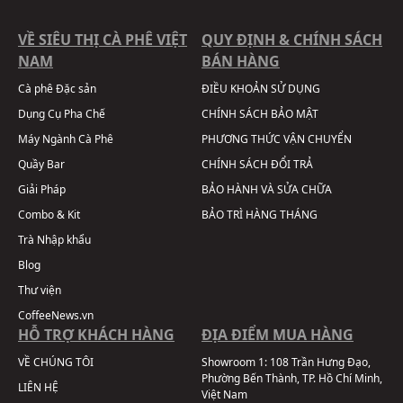
VỀ SIÊU THỊ CÀ PHÊ VIỆT
QUY ĐỊNH & CHÍNH SÁCH
NAM
BÁN HÀNG
Cà phê Đặc sản
ĐIỀU KHOẢN SỬ DỤNG
Dụng Cụ Pha Chế
CHÍNH SÁCH BẢO MẬT
Máy Ngành Cà Phê
PHƯƠNG THỨC VẬN CHUYỂN
Quầy Bar
CHÍNH SÁCH ĐỔI TRẢ
Giải Pháp
BẢO HÀNH VÀ SỬA CHỮA
Combo & Kit
BẢO TRÌ HÀNG THÁNG
Trà Nhập khẩu
Blog
Thư viện
CoffeeNews.vn
HỖ TRỢ KHÁCH HÀNG
ĐỊA ĐIỂM MUA HÀNG
VỀ CHÚNG TÔI
Showroom 1:
108 Trần Hưng Đạo,
Phường Bến Thành, TP. Hồ Chí Minh,
LIÊN HỆ
Việt Nam