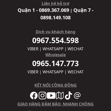
Liên hệ hỗ trợ
Quận 1 - 0869.367.069
Quận 7 -
|
0898.149.108
Dịch vụ khách hàng
0967.554.598
VIBER | WHATSAPP | WECHAT
Wholesale
0965.147.773
VIBER | WHATSAPP | WECHAT
KẾT NỐI CỘNG ĐỒNG
GIAO HÀNG ĐẢM BẢO, NHANH CHÓNG