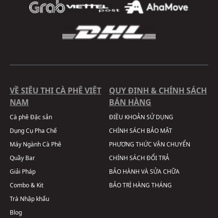
VỀ SIÊU THỊ CÀ PHÊ VIỆT
QUY ĐỊNH & CHÍNH SÁCH
NAM
BÁN HÀNG
Cà phê Đặc sản
ĐIỀU KHOẢN SỬ DỤNG
Dụng Cụ Pha Chế
CHÍNH SÁCH BẢO MẬT
Máy Ngành Cà Phê
PHƯƠNG THỨC VẬN CHUYỂN
Quầy Bar
CHÍNH SÁCH ĐỔI TRẢ
Giải Pháp
BẢO HÀNH VÀ SỬA CHỮA
Combo & Kit
BẢO TRÌ HÀNG THÁNG
Trà Nhập khẩu
Blog