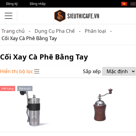
🇻🇳
🇺🇸
Đăng ký
Đăng nhập
Trang chủ
Dụng Cụ Pha Chế
Phân loại
Cối Xay Cà Phê Bằng Tay
Cối Xay Cà Phê Bằng Tay
Hiển thị bộ lọc
Sắp xếp
Hết hàng
Đặt trước