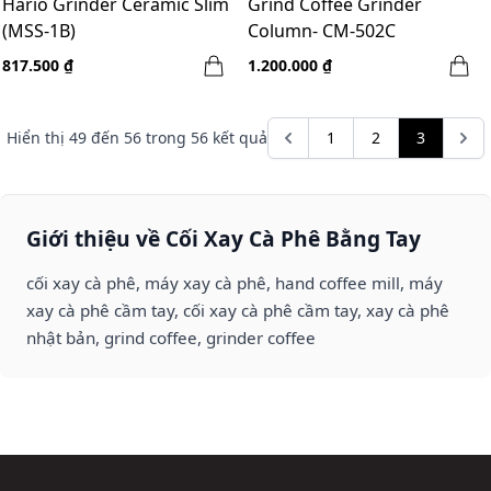
Hario Grinder Ceramic Slim
Grind Coffee Grinder
(MSS-1B)
Column- CM-502C
817.500 ₫
1.200.000 ₫
Hiển thị
49
đến
56
trong
56
kết quả
1
2
3
Giới thiệu về Cối Xay Cà Phê Bằng Tay
cối xay cà phê, máy xay cà phê, hand coffee mill, máy
xay cà phê cầm tay, cối xay cà phê cầm tay, xay cà phê
nhật bản, grind coffee, grinder coffee