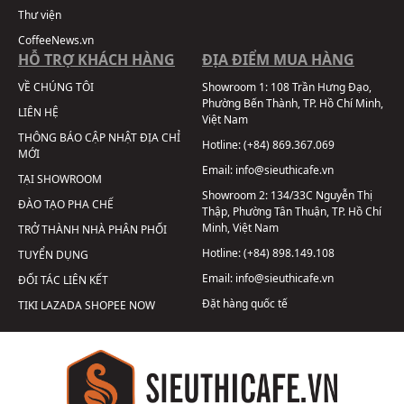
Thư viện
CoffeeNews.vn
HỖ TRỢ KHÁCH HÀNG
ĐỊA ĐIỂM MUA HÀNG
VỀ CHÚNG TÔI
Showroom 1:
108 Trần Hưng Đạo,
Phường Bến Thành, TP. Hồ Chí Minh,
LIÊN HỆ
Việt Nam
THÔNG BÁO CẬP NHẬT ĐỊA CHỈ
Hotline:
(+84) 869.367.069
MỚI
Email:
info@sieuthicafe.vn
TẠI SHOWROOM
Showroom 2:
134/33C Nguyễn Thị
ĐÀO TẠO PHA CHẾ
Thập, Phường Tân Thuận, TP. Hồ Chí
Minh, Việt Nam
TRỞ THÀNH NHÀ PHÂN PHỐI
Hotline:
(+84) 898.149.108
TUYỂN DỤNG
Email:
info@sieuthicafe.vn
ĐỐI TÁC LIÊN KẾT
Đặt hàng quốc tế
TIKI
LAZADA
SHOPEE
NOW