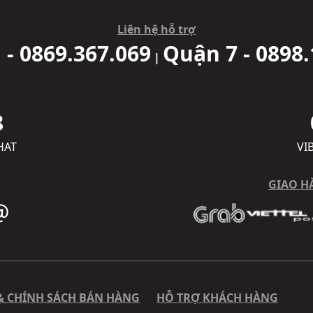
Liên hệ hỗ trợ
 - 0869.367.069
Quận 7 - 0898.
|
8
HAT
VI
GIAO H
& CHÍNH SÁCH BÁN HÀNG
HỖ TRỢ KHÁCH HÀNG