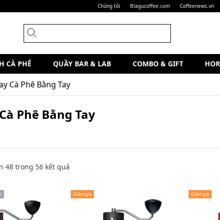
Chúng tôi
Blagucoffee.com
Coffeenews.vn
H CÀ PHÊ
QUẦY BAR & LAB
COMBO & GIFT
HOR
Xay Cà Phê Bằng Tay
 Cà Phê Bằng Tay
n
48
trong
56
kết quả
c
Giảm giá
Giảm giá