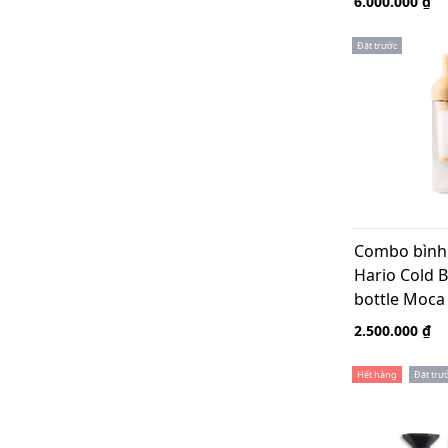
6.000.000 ₫
Đặt trước
Combo bình 
Hario Cold B
bottle Moca 
Gruru pro x
2.500.000 ₫
Hết hàng
Đặt trư