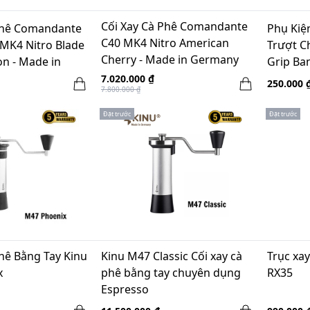
Cối Xay Cà Phê Comandante
Phê Comandante
Phụ Kiệ
C40 MK4 Nitro American
 MK4 Nitro Blade
Trượt Ch
Cherry - Made in Germany
on - Made in
Grip Ba
7.020.000 ₫
250.000 
7.800.000 ₫
Đặt trước
Đặt trước
Phê Bằng Tay Kinu
Kinu M47 Classic Cối xay cà
Trục xa
x
phê bằng tay chuyên dụng
RX35
Espresso