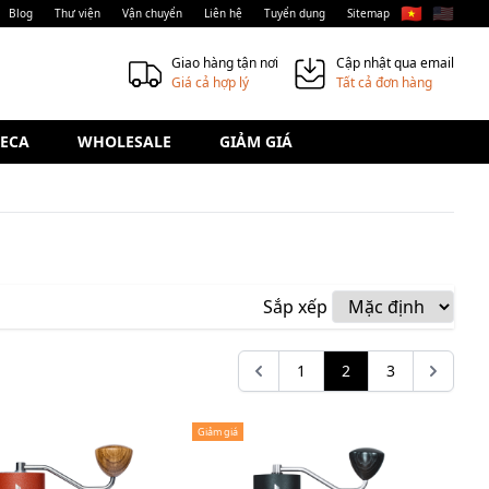
🇻🇳
🇺🇸
Blog
Thư viện
Vận chuyển
Liên hệ
Tuyển dụng
Sitemap
Giao hàng tận nơi
Cập nhật qua email
Giá cả hợp lý
Tất cả đơn hàng
ECA
WHOLESALE
GIẢM GIÁ
Sắp xếp
1
2
3
Giảm giá