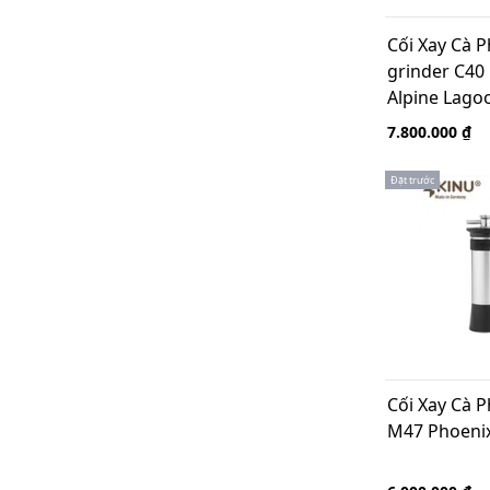
Cối Xay Cà 
grinder C40
Alpine Lago
Germany
7.800.000 ₫
Đặt trước
Cối Xay Cà 
M47 Phoeni