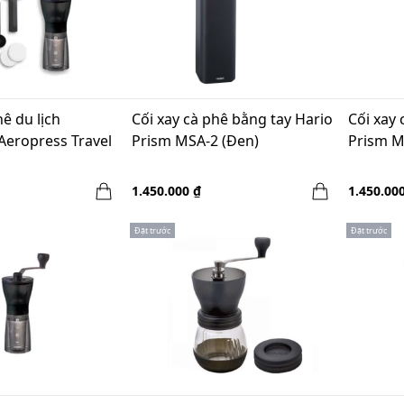
ê du lịch
Cối xay cà phê bằng tay Hario
Cối xay 
Aeropress Travel
Prism MSA-2 (Đen)
Prism M
1.450.000 ₫
1.450.00
Đặt trước
Đặt trước