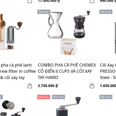
11.500.000 ₫
990.000 
Đặt trước
Đặt trước
pha cà phê lạnh
COMBO PHA CÀ PHÊ CHEMEX
Cối Xay
rew filter in coffee
CỔ ĐIỂN 6 CUPS VÀ CỐI XAY
PRESSOC
& cối xay tay
TAY HARIO
Steel - S
ám - Winter break
3.730.000 ₫
1.650.00
ớc
Hết hàng
Đặt trước
Đặt trước