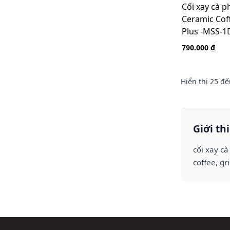
Cối xay cà p
Ceramic Coff
Plus -MSS-1
790.000 ₫
Hiển thị
25
đế
Giới th
cối xay cà
coffee, gr