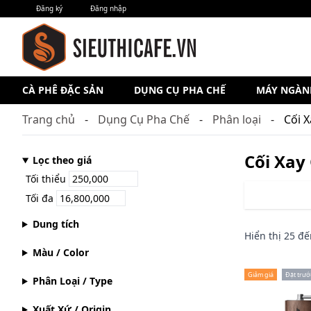
Đăng ký
Đăng nhập
CÀ PHÊ ĐẶC SẢN
DỤNG CỤ PHA CHẾ
MÁY NGÀN
Trang chủ
Dụng Cụ Pha Chế
Phân loại
Cối 
Cối Xay
Lọc theo giá
Tối thiểu
Tối đa
Dung tích
Hiển thị
25
đế
Màu / Color
Giảm giá
Đặt trướ
Phân Loại / Type
Xuất Xứ / Origin