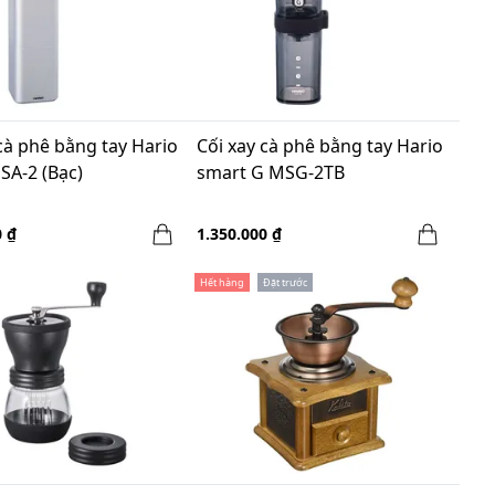
cà phê bằng tay Hario
Cối xay cà phê bằng tay Hario
SA-2 (Bạc)
smart G MSG-2TB
0 ₫
1.350.000 ₫
Hết hàng
Đặt trước