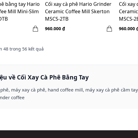
hê bằng tay Hario
Cối xay cà phê Hario Grinder
Cối xay 
ee Mill Mini-Slim
Ceramic Coffee Mill Skerton
Ceramic
DTB
MSCS-2TB
MSCS-2B
960.000 ₫
960.000 
n
48
trong
56
kết quả
iệu về Cối Xay Cà Phê Bằng Tay
 phê, máy xay cà phê, hand coffee mill, máy xay cà phê cầm tay,
inder coffee