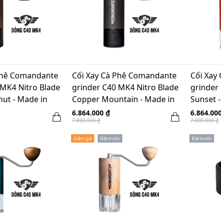
Phê Comandante
Cối Xay Cà Phê Comandante
Cối Xay
 MK4 Nitro Blade
grinder C40 MK4 Nitro Blade
grinder
nut - Made in
Copper Mountain - Made in
Sunset 
Germany
6.864.000 ₫
6.864.00
7.800.000 ₫
7.800.000 ₫
Giảm giá
Đặt trước
Đặt trước