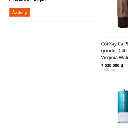
Áp dụng
Cối Xay Cà 
grinder C40
Virginia Wal
Germany
7.020.000 ₫
7.800.000 ₫