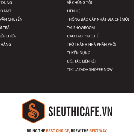
Ử DỤNG
VỀ CHÚNG TÔI
ẢO MẬT
LIÊN HỆ
VẬN CHUYỂN
THÔNG BÁO CẬP NHẬT ĐỊA CHỈ MỚI
I TRẢ
TẠI SHOWROOM
SỬA CHỮA
ĐÀO TẠO PHA CHẾ
 THÁNG
TRỞ THÀNH NHÀ PHÂN PHỐI
TUYỂN DỤNG
ĐỐI TÁC LIÊN KẾT
TIKI
LAZADA
SHOPEE
NOW