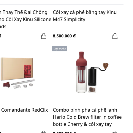
n Thay Thế Đai Chống
Cối xay cà phê bằng tay Kinu
o Cối Xay Kinu Silicone
M47 Simplicity
nds
₫
8.500.000 ₫
Đặt trước
y Comandante RedClix
Combo bình pha cà phê lạnh
Hario Cold Brew filter in coffee
bottle Cherry & cối xay tay
Gruru pro đen - Winter break