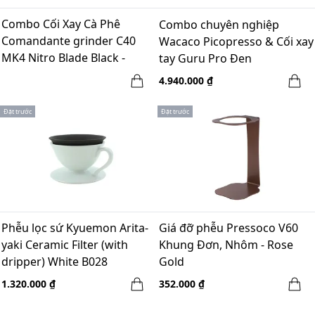
Combo Cối Xay Cà Phê
Combo chuyên nghiệp
Comandante grinder C40
Wacaco Picopresso & Cối xay
MK4 Nitro Blade Black -
tay Guru Pro Đen
made in Germany + LEE_T
4.940.000 ₫
Comandante Case
Đặt trước
Đặt trước
Phễu lọc sứ Kyuemon Arita-
Giá đỡ phễu Pressoco V60
yaki Ceramic Filter (with
Khung Đơn, Nhôm - Rose
dripper) White B028
Gold
1.320.000 ₫
352.000 ₫