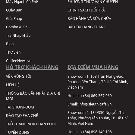
Máy Ngành Cà Phê
PHƯƠNG THỨC VẬN CHUYỂN
Quầy Bar
CHÍNH SÁCH ĐỔI TRẢ
Giải Pháp
BẢO HÀNH VÀ SỬA CHỮA
Combo & Kit
BẢO TRÌ HÀNG THÁNG
Trà Nhập khẩu
Blog
Thư viện
CoffeeNews.vn
HỖ TRỢ KHÁCH HÀNG
ĐỊA ĐIỂM MUA HÀNG
VỀ CHÚNG TÔI
Showroom 1:
108 Trần Hưng Đạo,
Phường Bến Thành, TP. Hồ Chí Minh,
LIÊN HỆ
Việt Nam
THÔNG BÁO CẬP NHẬT ĐỊA CHỈ
Hotline:
(+84) 869.367.069
MỚI
Email:
info@sieuthicafe.vn
TẠI SHOWROOM
Showroom 2:
134/33C Nguyễn Thị
ĐÀO TẠO PHA CHẾ
Thập, Phường Tân Thuận, TP. Hồ Chí
Minh, Việt Nam
TRỞ THÀNH NHÀ PHÂN PHỐI
Hotline:
(+84) 898.149.108
TUYỂN DỤNG