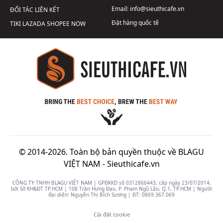
Email:
info@sieuthicafe.vn
ĐỐI TÁC LIÊN KẾT
Đặt hàng quốc tế
TIKI
LAZADA
SHOPEE
NOW
© 2014-2026. Toàn bộ bản quyền thuộc về BLAGU
VIỆT NAM -
Sieuthicafe.vn
CÔNG TY TNHH BLAGU VIỆT NAM | GPĐKKD số 0312866443, cấp ngày 23/07/2014,
bởi Sở KH&ĐT TP.HCM | 108 Trần Hưng Đạo, P. Phạm Ngũ Lão, Q.1, TP.HCM | Người
đại diện: Nguyễn Thị Bích Sương | ĐT:
0869.367.069
Cài đặt cookie