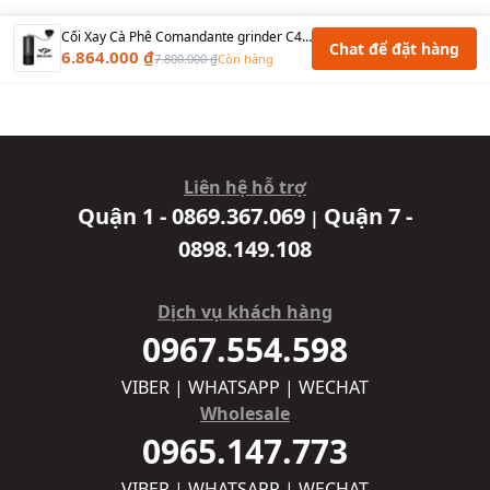
Cối Xay Cà Phê Comandante grinder C40 MK4 Nitro Blade Copper Mountain - Made in Germany
Chat để đặt hàng
6.864.000 ₫
7.800.000 ₫
Còn hàng
Liên hệ hỗ trợ
Quận 1 - 0869.367.069
Quận 7 -
|
0898.149.108
Dịch vụ khách hàng
0967.554.598
VIBER | WHATSAPP | WECHAT
Wholesale
0965.147.773
VIBER | WHATSAPP | WECHAT