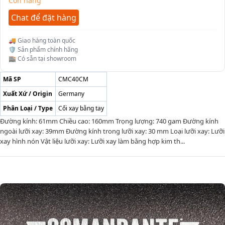
Còn hàng
Chat để đặt hàng
🚚 Giao hàng toàn quốc
🛡️ Sản phẩm chính hãng
🏬 Có sẵn tại showroom
Mã SP
CMC40CM
Xuất Xứ / Origin
Germany
Phân Loại / Type
Cối xay bằng tay
Đường kính: 61mm Chiều cao: 160mm Trọng lượng: 740 gam Đường kính
ngoài lưỡi xay: 39mm Đường kính trong lưỡi xay: 30 mm Loại lưỡi xay: Lưỡi
xay hình nón Vật liệu lưỡi xay: Lưỡi xay làm bằng hợp kim th...