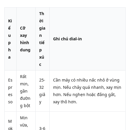
Th
Ki
ời
ể
Cỡ
gia
u
xay
n
Ghi chú dial-in
p
hình
tiế
h
dung
p
a
xú
c
Rất
Es
25-
Cần máy có nhiều nấc nhỏ ở vùng
mịn,
pr
32
mịn. Nếu chảy quá nhanh, xay mịn
gần
es
giâ
hơn. Nếu nghẹn hoặc đắng gắt,
đườn
so
y
xay thô hơn.
g bột
Mịn
M
vừa,
ok
3-6