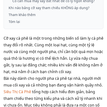
Có cần mua máy xay đắt nhất để có ly ngon không?
Khi nào bảng cỡ xay tham chiếu KHÔNG áp dụng?
Tham khảo thêm
Tóm lại
Cỡ xay cà phê là một trong những biến số làm ly cà phê
thay đổi rõ nhất. Cùng một loại hạt, cùng một tỷ lệ
nước và cùng một người pha, chỉ cần bột quá mịn hoặc
quá thô là hương vị có thể lệch hẳn. Ly vừa nãy chua
gắt, ly sau lại đắng chát; nhiều khi vấn đề không nằm ở
hạt, mà nằm ở cách bạn chỉnh cối xay.
Bài này dành cho người pha cà phê tại nhà, người mới
mua cối xay và cả những bạn đang vận hành quầy nhỏ.
Siêu Thị Cà Phê
tổng hợp cách hiểu đơn giản, bảng
tham chiếu theo từng kiểu pha và cách xử lý nhanh khi
vị chưa ổn. Mục tiêu không phải là đưa ra một con số