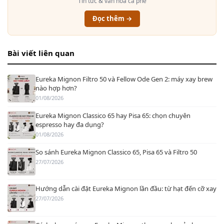
Tin tức & văn hóa cà phê
Đọc thêm →
Bài viết liên quan
Eureka Mignon Filtro 50 và Fellow Ode Gen 2: máy xay brew
nào hợp hơn?
01/08/2026
Eureka Mignon Classico 65 hay Pisa 65: chọn chuyên
espresso hay đa dụng?
01/08/2026
So sánh Eureka Mignon Classico 65, Pisa 65 và Filtro 50
27/07/2026
Hướng dẫn cài đặt Eureka Mignon lần đầu: từ hạt đến cỡ xay
27/07/2026