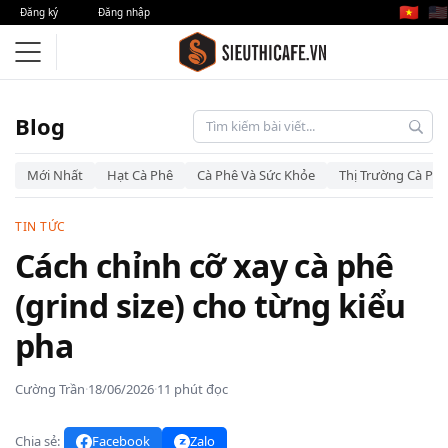
🇻🇳
🇺🇸
Đăng ký
Đăng nhập
Blog
Mới Nhất
Hạt Cà Phê
Cà Phê Và Sức Khỏe
Thị Trường Cà Phê
TIN TỨC
Cách chỉnh cỡ xay cà phê
(grind size) cho từng kiểu
pha
Cường Trần
·
18/06/2026
·
11 phút đọc
Chia sẻ:
Facebook
Zalo