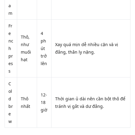
a
m
Fr
e
4
Thô,
nc
ph
như
Xay quá mịn dễ nhiều cặn và vị
h
út
muối
đắng, thân ly nặng.
pr
trở
hạt
es
lên
s
C
ol
12-
d
Thô
Thời gian ủ dài nên cần bột thô để
18
br
nhất
tránh vị gắt và dư đắng.
giờ
e
w