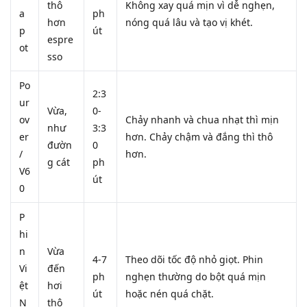
thô
Không xay quá mịn vì dễ nghẹn,
a
ph
hơn
nóng quá lâu và tạo vị khét.
p
út
espre
ot
sso
Po
2:3
ur
Vừa,
0-
ov
Chảy nhanh và chua nhạt thì mịn
như
3:3
er
hơn. Chảy chậm và đắng thì thô
đườn
0
/
hơn.
g cát
ph
V6
út
0
P
hi
n
Vừa
4-7
Theo dõi tốc độ nhỏ giọt. Phin
Vi
đến
ph
nghẹn thường do bột quá mịn
ệt
hơi
út
hoặc nén quá chặt.
N
thô