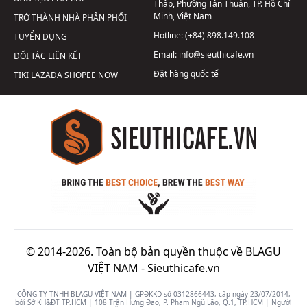
Thập, Phường Tân Thuận, TP. Hồ Chí
Minh, Việt Nam
TRỞ THÀNH NHÀ PHÂN PHỐI
Hotline:
(+84) 898.149.108
TUYỂN DỤNG
Email:
info@sieuthicafe.vn
ĐỐI TÁC LIÊN KẾT
Đặt hàng quốc tế
TIKI
LAZADA
SHOPEE
NOW
© 2014-2026. Toàn bộ bản quyền thuộc về BLAGU
VIỆT NAM -
Sieuthicafe.vn
CÔNG TY TNHH BLAGU VIỆT NAM | GPĐKKD số 0312866443, cấp ngày 23/07/2014,
bởi Sở KH&ĐT TP.HCM | 108 Trần Hưng Đạo, P. Phạm Ngũ Lão, Q.1, TP.HCM | Người