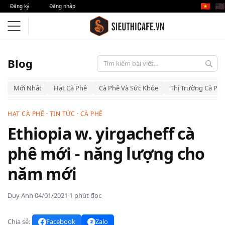
🇻🇳
🇺🇸
Đăng ký
Đăng nhập
Blog
Mới Nhất
Hạt Cà Phê
Cà Phê Và Sức Khỏe
Thị Trường Cà Phê
HẠT CÀ PHÊ
·
TIN TỨC
·
CÀ PHÊ
Ethiopia w. yirgacheff cà
phê mới - năng lượng cho
năm mới
Duy Anh
·
04/01/2021
·
1 phút đọc
Chia sẻ:
Facebook
Zalo