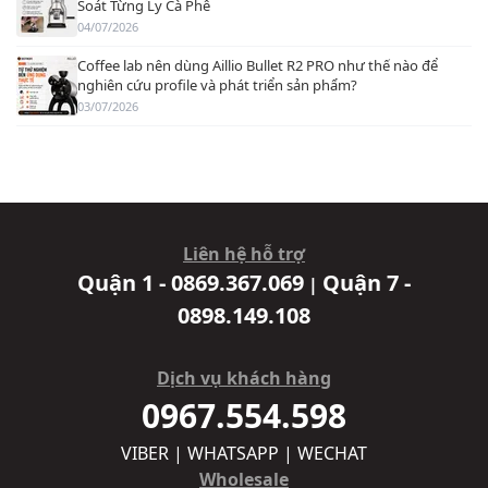
Soát Từng Ly Cà Phê
04/07/2026
Coffee lab nên dùng Aillio Bullet R2 PRO như thế nào để
nghiên cứu profile và phát triển sản phẩm?
03/07/2026
Liên hệ hỗ trợ
Quận 1 - 0869.367.069
Quận 7 -
|
0898.149.108
Dịch vụ khách hàng
0967.554.598
VIBER | WHATSAPP | WECHAT
Wholesale