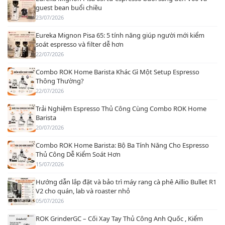
guest bean buổi chiều
23/07/2026
Eureka Mignon Pisa 65: 5 tính năng giúp người mới kiểm
soát espresso và filter dễ hơn
22/07/2026
Combo ROK Home Barista Khác Gì Một Setup Espresso
Thông Thường?
22/07/2026
Trải Nghiệm Espresso Thủ Công Cùng Combo ROK Home
Barista
20/07/2026
Combo ROK Home Barista: Bộ Ba Tính Năng Cho Espresso
Thủ Công Dễ Kiểm Soát Hơn
15/07/2026
Hướng dẫn lắp đặt và bảo trì máy rang cà phê Aillio Bullet R1
V2 cho quán, lab và roaster nhỏ
05/07/2026
ROK GrinderGC – Cối Xay Tay Thủ Công Anh Quốc , Kiểm