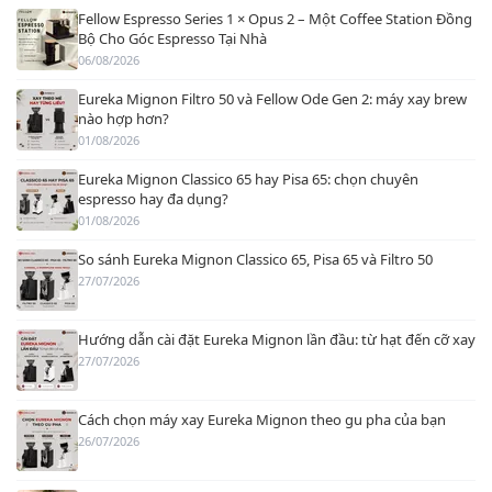
Fellow Espresso Series 1 × Opus 2 – Một Coffee Station Đồng
Bộ Cho Góc Espresso Tại Nhà
06/08/2026
Eureka Mignon Filtro 50 và Fellow Ode Gen 2: máy xay brew
nào hợp hơn?
01/08/2026
Eureka Mignon Classico 65 hay Pisa 65: chọn chuyên
espresso hay đa dụng?
01/08/2026
So sánh Eureka Mignon Classico 65, Pisa 65 và Filtro 50
27/07/2026
Hướng dẫn cài đặt Eureka Mignon lần đầu: từ hạt đến cỡ xay
27/07/2026
Cách chọn máy xay Eureka Mignon theo gu pha của bạn
26/07/2026