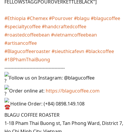
FELLOWSTAGGPOUROVERKETTLEBLACK"]
#Ethiopia
#Chemex
#Pourover
#blagu
#blagucoffee
#specialtycoffee
#handcraftedcoffee
#roastedcoffeebean
#vietnamcoffeebean
#artisancoffee
#Blagucoffeeroaster
#sieuthicafevn
#blackcoffee
#1BPhamThaiBuong
-----------------------------------------
Follow us on Instagram: @blagucoffee
Order online at:
https://blagucoffee.com
Hotline Order: (+84) 0898.149.108
BLAGU COFFEE ROASTER
1-1B Pham Thai Buong st, Tan Phong Ward, District 7,
Ho Chi Minh City, Vietnam.