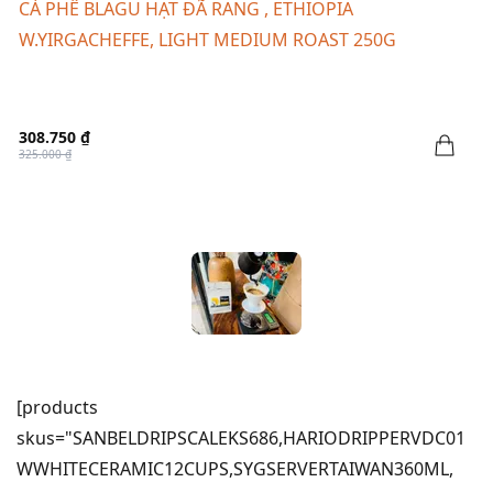
CÀ PHÊ BLAGU HẠT ĐÃ RANG , ETHIOPIA
W.YIRGACHEFFE, LIGHT MEDIUM ROAST 250G
308.750 ₫
325.000 ₫
[products
skus="SANBELDRIPSCALEKS686,HARIODRIPPERVDC01
WWHITECERAMIC12CUPS,SYGSERVERTAIWAN360ML,