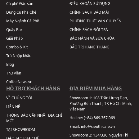
Cà phê Đặc sản
ĐIỀU KHOẢN SỬ DỤNG
Dụng Cụ Pha Chế
CHÍNH SÁCH BẢO MẬT
Máy Ngành Cà Phê
PHƯƠNG THỨC VẬN CHUYỂN
Quầy Bar
CHÍNH SÁCH ĐỔI TRẢ
Giải Pháp
BẢO HÀNH VÀ SỬA CHỮA
Combo & Kit
BẢO TRÌ HÀNG THÁNG
Trà Nhập khẩu
Blog
Thư viện
CoffeeNews.vn
HỖ TRỢ KHÁCH HÀNG
ĐỊA ĐIỂM MUA HÀNG
VỀ CHÚNG TÔI
Showroom 1:
108 Trần Hưng Đạo,
Phường Bến Thành, TP. Hồ Chí Minh,
LIÊN HỆ
Việt Nam
THÔNG BÁO CẬP NHẬT ĐỊA CHỈ
Hotline:
(+84) 869.367.069
MỚI
Email:
info@sieuthicafe.vn
TẠI SHOWROOM
Showroom 2:
134/33C Nguyễn Thị
ĐÀO TẠO PHA CHẾ