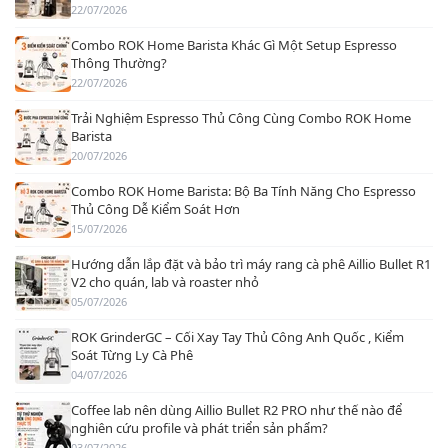
22/07/2026
Combo ROK Home Barista Khác Gì Một Setup Espresso
Thông Thường?
22/07/2026
Trải Nghiệm Espresso Thủ Công Cùng Combo ROK Home
Barista
20/07/2026
Combo ROK Home Barista: Bộ Ba Tính Năng Cho Espresso
Thủ Công Dễ Kiểm Soát Hơn
15/07/2026
Hướng dẫn lắp đặt và bảo trì máy rang cà phê Aillio Bullet R1
V2 cho quán, lab và roaster nhỏ
05/07/2026
ROK GrinderGC – Cối Xay Tay Thủ Công Anh Quốc , Kiểm
Soát Từng Ly Cà Phê
04/07/2026
Coffee lab nên dùng Aillio Bullet R2 PRO như thế nào để
nghiên cứu profile và phát triển sản phẩm?
03/07/2026