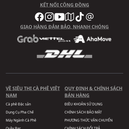
KẾT NỐI CỘNG ĐỒNG
GIAO HÀNG ĐẢM BẢO, NHANH CHÓNG
VỀ SIÊU THỊ CÀ PHÊ VIỆT
QUY ĐỊNH & CHÍNH SÁCH
NAM
BÁN HÀNG
Cà phê Đặc sản
ĐIỀU KHOẢN SỬ DỤNG
Dụng Cụ Pha Chế
CHÍNH SÁCH BẢO MẬT
Máy Ngành Cà Phê
PHƯƠNG THỨC VẬN CHUYỂN
Quầy Bar
CHÍNH SÁCH ĐỔI TRẢ