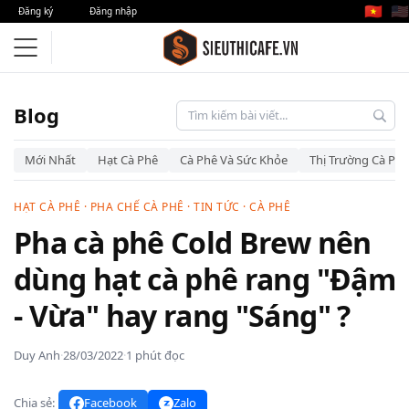
🇻🇳
🇺🇸
Đăng ký
Đăng nhập
Blog
Mới Nhất
Hạt Cà Phê
Cà Phê Và Sức Khỏe
Thị Trường Cà Phê
HẠT CÀ PHÊ
·
PHA CHẾ CÀ PHÊ
·
TIN TỨC
·
CÀ PHÊ
Pha cà phê Cold Brew nên
dùng hạt cà phê rang "Đậm
- Vừa" hay rang "Sáng" ?
Duy Anh
·
28/03/2022
·
1 phút đọc
Chia sẻ:
Facebook
Zalo