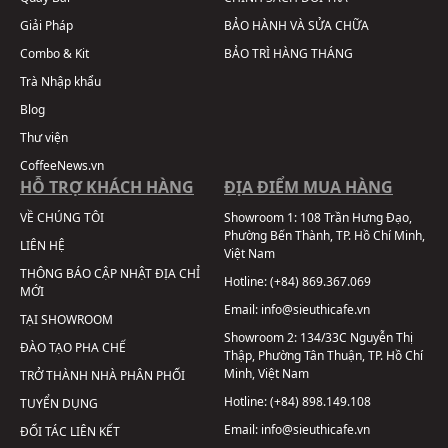
Giải Pháp
BẢO HÀNH VÀ SỬA CHỮA
Combo & Kit
BẢO TRÌ HÀNG THÁNG
Trà Nhập khẩu
Blog
Thư viện
CoffeeNews.vn
HỖ TRỢ KHÁCH HÀNG
ĐỊA ĐIỂM MUA HÀNG
VỀ CHÚNG TÔI
Showroom 1:
108 Trần Hưng Đạo,
Phường Bến Thành, TP. Hồ Chí Minh,
LIÊN HỆ
Việt Nam
THÔNG BÁO CẬP NHẬT ĐỊA CHỈ
Hotline:
(+84) 869.367.069
MỚI
Email:
info@sieuthicafe.vn
TẠI SHOWROOM
Showroom 2:
134/33C Nguyễn Thị
ĐÀO TẠO PHA CHẾ
Thập, Phường Tân Thuận, TP. Hồ Chí
Minh, Việt Nam
TRỞ THÀNH NHÀ PHÂN PHỐI
Hotline:
(+84) 898.149.108
TUYỂN DỤNG
Email:
info@sieuthicafe.vn
ĐỐI TÁC LIÊN KẾT