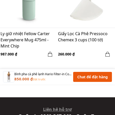
Ly giữ nhiệt Fellow Carter
Giấy Lọc Cà Phê Pressoco
Everywhere Mug 475ml -
Chemex 3 cups (100 tờ)
Mint Chip
987.000 ₫
260.000 ₫
Bình pha cà phê lạnh Hario Filter-in Coffee Bottle Moca FIC-70-MC-5ly
Chat để đặt hàng
850.000 ₫
Đặt trước
Liên hệ hỗ trợ