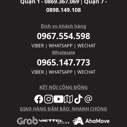
Quận 1 - 0869.367.069
Quận 7 -
|
0898.149.108
Dịch vụ khách hàng
0967.554.598
VIBER | WHATSAPP | WECHAT
Wholesale
0965.147.773
VIBER | WHATSAPP | WECHAT
KẾT NỐI CỘNG ĐỒNG
GIAO HÀNG ĐẢM BẢO, NHANH CHÓNG