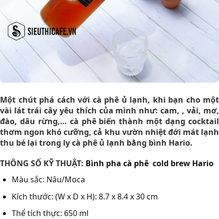
Một chút phá cách với cà phê ủ lạnh, khi bạn cho một
vài lát trái cây yêu thích của mình như: cam, , vải, mơ,
đào, dâu rừng,… cà phê biến thành một dạng cocktail
thơm ngon khó cưỡng, cả khu vườn nhiệt đới mát lạnh
thu bé lại trong ly cà phê ủ lạnh bằng bình Hario.
THÔNG SỐ KỸ THUẬT:
Bình pha cà phê cold brew Hario
Màu sắc: Nâu/Moca
Kích thước: (W x D x H): 8.7 x 8.4 x 30 cm
Thể tích thực: 650 ml