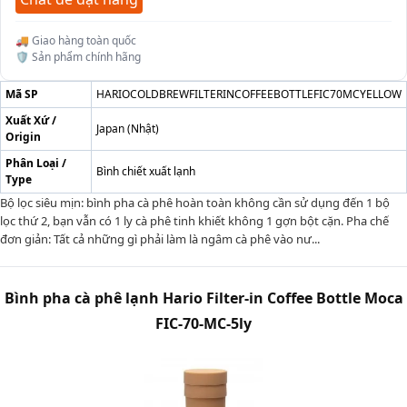
🚚 Giao hàng toàn quốc
🛡️ Sản phẩm chính hãng
Mã SP
HARIOCOLDBREWFILTERINCOFFEEBOTTLEFIC70MCYELLOW
Xuất Xứ /
Japan (Nhật)
Origin
Phân Loại /
Bình chiết xuất lạnh
Type
Bộ lọc siêu mịn: bình pha cà phê hoàn toàn không cần sử dụng đến 1 bộ
lọc thứ 2, bạn vẫn có 1 ly cà phê tinh khiết không 1 gợn bột cặn. Pha chế
đơn giản: Tất cả những gì phải làm là ngâm cà phê vào nư...
Bình pha cà phê lạnh Hario Filter-in Coffee Bottle Moca
FIC-70-MC-5ly