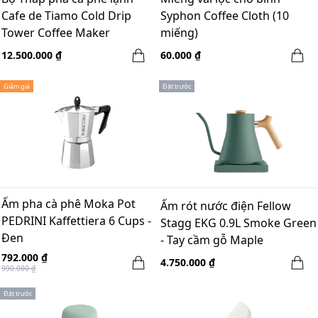
Cafe de Tiamo Cold Drip
Syphon Coffee Cloth (10
Tower Coffee Maker
miếng)
(HG2650) - 25 cups
12.500.000 ₫
60.000 ₫
Giảm giá
Đặt trước
Ấm pha cà phê Moka Pot
Ấm rót nước điện Fellow
PEDRINI Kaffettiera 6 Cups -
Stagg EKG 0.9L Smoke Green
Đen
- Tay cầm gỗ Maple
792.000 ₫
4.750.000 ₫
990.000 ₫
Đặt trước