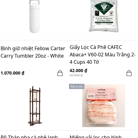
Giấy Lọc Cà Phê CAFEC
Bình giữ nhiệt Fellow Carter
Abaca+ V60-02 Màu Trắng 2-
Carry Tumbler 20oz - White
4 Cups 40 Tờ
42.000 ₫
1.070.000 ₫
60.000 ₫
Đặt trước
Bộ Tháp pha cà phê lạnh
Miếng vải lọc cho bình