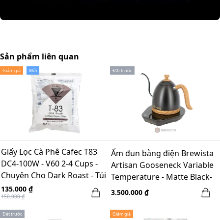
Sản phẩm liên quan
Giảm giá
Mới
Đặt trước
Giấy Lọc Cà Phê Cafec T83
Ấm đun bằng điện Brewista
DC4-100W - V60 2-4 Cups -
Artisan Gooseneck Variable
Chuyên Cho Dark Roast - Túi
Temperature - Matte Black-
100 Tờ - Màu Trắng
600mL (220v)
135.000 ₫
3.500.000 ₫
150.000 ₫
Đặt trước
Giảm giá