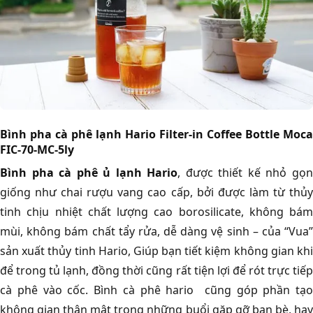
Bình pha cà phê lạnh Hario Filter-in Coffee Bottle Moca
FIC-70-MC-5ly
Bình pha cà phê ủ lạnh Hario
, được thiết kế nhỏ gọ
giống như chai rượu vang cao cấp, bởi được làm từ thủy
tinh chịu nhiệt chất lượng cao borosilicate, không bám
mùi, không bám chất tẩy rửa, dễ dàng vệ sinh – của “Vua”
sản xuất thủy tinh Hario, Giúp bạn tiết kiệm không gian khi
để trong tủ lạnh, đồng thời cũng rất tiện lợi để rót trực tiếp
cà phê vào cốc. Bình cà phê hario cũng góp phần tạo
không gian thân mật trong những buổi gặp gỡ bạn bè, hay