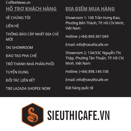
CoffeeNews.vn
HỖ TRỢ KHÁCH HÀNG
ĐỊA ĐIỂM MUA HÀNG
VỀ CHÚNG TÔI
Showroom 1:
108 Trần Hưng Đạo,
Phường Bến Thành, TP. Hồ Chí Minh,
LIÊN HỆ
Việt Nam
THÔNG BÁO CẬP NHẬT ĐỊA CHỈ
Hotline:
(+84) 869.367.069
MỚI
Email:
info@sieuthicafe.vn
TẠI SHOWROOM
Showroom 2:
134/33C Nguyễn Thị
ĐÀO TẠO PHA CHẾ
Thập, Phường Tân Thuận, TP. Hồ Chí
Minh, Việt Nam
TRỞ THÀNH NHÀ PHÂN PHỐI
Hotline:
(+84) 898.149.108
TUYỂN DỤNG
Email:
info@sieuthicafe.vn
ĐỐI TÁC LIÊN KẾT
Đặt hàng quốc tế
TIKI
LAZADA
SHOPEE
NOW