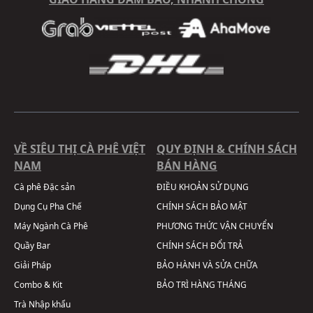
VỀ SIÊU THỊ CÀ PHÊ VIỆT
QUY ĐỊNH & CHÍNH SÁCH
NAM
BÁN HÀNG
Cà phê Đặc sản
ĐIỀU KHOẢN SỬ DỤNG
Dụng Cụ Pha Chế
CHÍNH SÁCH BẢO MẬT
Máy Ngành Cà Phê
PHƯƠNG THỨC VẬN CHUYỂN
Quầy Bar
CHÍNH SÁCH ĐỔI TRẢ
Giải Pháp
BẢO HÀNH VÀ SỬA CHỮA
Combo & Kit
BẢO TRÌ HÀNG THÁNG
Trà Nhập khẩu