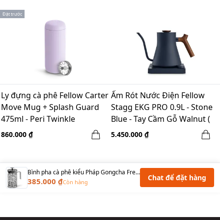
Đặt trước
Ly đựng cà phê Fellow Carter
Ấm Rót Nước Điện Fellow
Move Mug + Splash Guard
Stagg EKG PRO 0.9L - Stone
475ml - Peri Twinkle
Blue - Tay Cầm Gỗ Walnut (
EU, 220V, F Plug)
860.000 ₫
5.450.000 ₫
Bình pha cà phê kiểu Pháp Gongcha French Fress 350ml PSS-3 ly
Chat để đặt hàng
385.000 ₫
Còn hàng