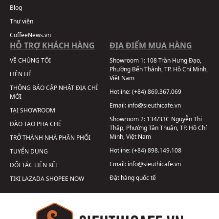
Blog
Thư viện
CoffeeNews.vn
HỖ TRỢ KHÁCH HÀNG
ĐỊA ĐIỂM MUA HÀNG
VỀ CHÚNG TÔI
Showroom 1:
108 Trần Hưng Đạo,
Phường Bến Thành, TP. Hồ Chí Minh,
LIÊN HỆ
Việt Nam
THÔNG BÁO CẬP NHẬT ĐỊA CHỈ
Hotline:
(+84) 869.367.069
MỚI
Email:
info@sieuthicafe.vn
TẠI SHOWROOM
Showroom 2:
134/33C Nguyễn Thị
ĐÀO TẠO PHA CHẾ
Thập, Phường Tân Thuận, TP. Hồ Chí
Minh, Việt Nam
TRỞ THÀNH NHÀ PHÂN PHỐI
Hotline:
(+84) 898.149.108
TUYỂN DỤNG
Email:
info@sieuthicafe.vn
ĐỐI TÁC LIÊN KẾT
Đặt hàng quốc tế
TIKI
LAZADA
SHOPEE
NOW