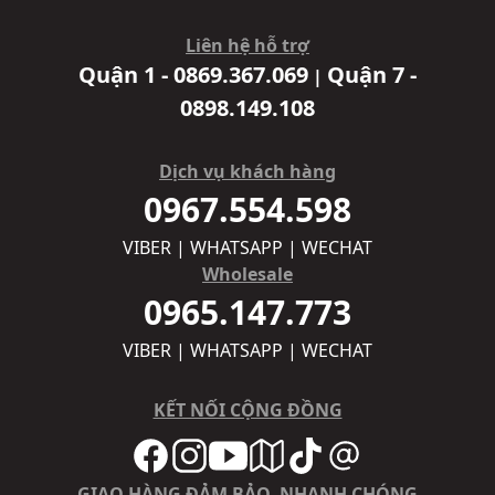
Liên hệ hỗ trợ
Quận 1 - 0869.367.069
Quận 7 -
|
0898.149.108
Dịch vụ khách hàng
0967.554.598
VIBER | WHATSAPP | WECHAT
Wholesale
0965.147.773
VIBER | WHATSAPP | WECHAT
KẾT NỐI CỘNG ĐỒNG
GIAO HÀNG ĐẢM BẢO, NHANH CHÓNG