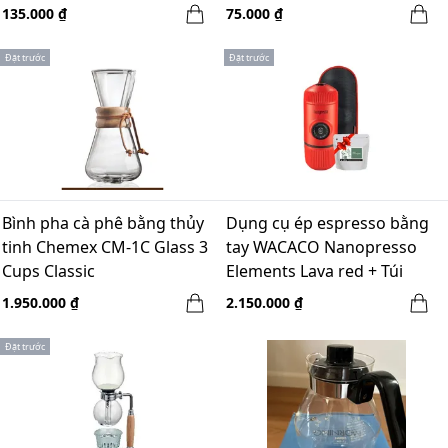
135.000 ₫
75.000 ₫
Đặt trước
Đặt trước
Bình pha cà phê bằng thủy
Dụng cụ ép espresso bằng
tinh Chemex CM-1C Glass 3
tay WACACO Nanopresso
Cups Classic
Elements Lava red + Túi
chống sốc
1.950.000 ₫
2.150.000 ₫
Đặt trước