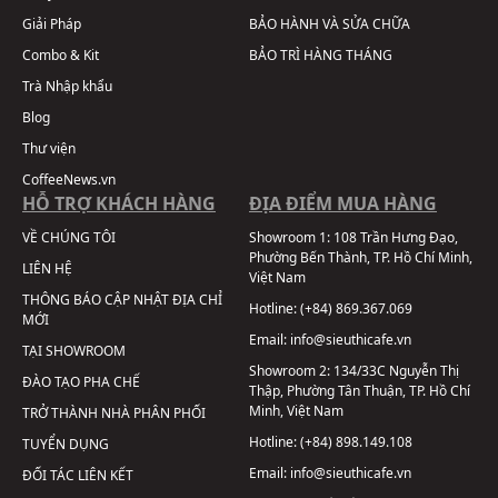
Giải Pháp
BẢO HÀNH VÀ SỬA CHỮA
Combo & Kit
BẢO TRÌ HÀNG THÁNG
Trà Nhập khẩu
Blog
Thư viện
CoffeeNews.vn
HỖ TRỢ KHÁCH HÀNG
ĐỊA ĐIỂM MUA HÀNG
VỀ CHÚNG TÔI
Showroom 1:
108 Trần Hưng Đạo,
Phường Bến Thành, TP. Hồ Chí Minh,
LIÊN HỆ
Việt Nam
THÔNG BÁO CẬP NHẬT ĐỊA CHỈ
Hotline:
(+84) 869.367.069
MỚI
Email:
info@sieuthicafe.vn
TẠI SHOWROOM
Showroom 2:
134/33C Nguyễn Thị
ĐÀO TẠO PHA CHẾ
Thập, Phường Tân Thuận, TP. Hồ Chí
Minh, Việt Nam
TRỞ THÀNH NHÀ PHÂN PHỐI
Hotline:
(+84) 898.149.108
TUYỂN DỤNG
Email:
info@sieuthicafe.vn
ĐỐI TÁC LIÊN KẾT