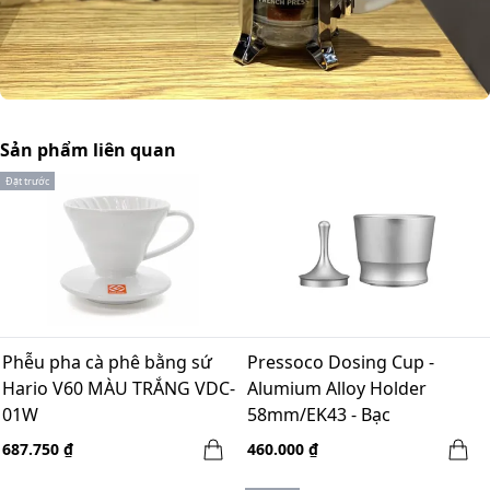
Sản phẩm liên quan
Đặt trước
Phễu pha cà phê bằng sứ
Pressoco Dosing Cup -
Hario V60 MÀU TRẮNG VDC-
Alumium Alloy Holder
01W
58mm/EK43 - Bạc
687.750 ₫
460.000 ₫