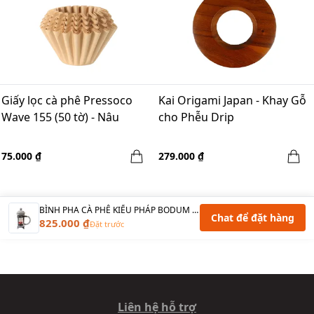
Giấy lọc cà phê Pressoco
Kai Origami Japan - Khay Gỗ
Wave 155 (50 tờ) - Nâu
cho Phễu Drip
75.000 ₫
279.000 ₫
BÌNH PHA CÀ PHÊ KIỂU PHÁP BODUM CAFFETTIERA FRENCH PRESS - MÀU SHADOW - 3 CUPS
Chat để đặt hàng
825.000 ₫
Đặt trước
Liên hệ hỗ trợ