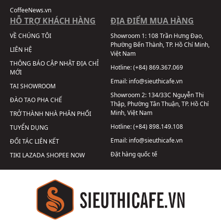
CoffeeNews.vn
HỖ TRỢ KHÁCH HÀNG
ĐỊA ĐIỂM MUA HÀNG
VỀ CHÚNG TÔI
Showroom 1:
108 Trần Hưng Đạo,
Phường Bến Thành, TP. Hồ Chí Minh,
LIÊN HỆ
Việt Nam
THÔNG BÁO CẬP NHẬT ĐỊA CHỈ
Hotline:
(+84) 869.367.069
MỚI
Email:
info@sieuthicafe.vn
TẠI SHOWROOM
Showroom 2:
134/33C Nguyễn Thị
ĐÀO TẠO PHA CHẾ
Thập, Phường Tân Thuận, TP. Hồ Chí
Minh, Việt Nam
TRỞ THÀNH NHÀ PHÂN PHỐI
Hotline:
(+84) 898.149.108
TUYỂN DỤNG
Email:
info@sieuthicafe.vn
ĐỐI TÁC LIÊN KẾT
Đặt hàng quốc tế
TIKI
LAZADA
SHOPEE
NOW