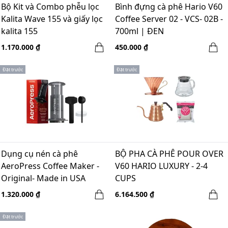
Bộ Kit và Combo phễu lọc
Bình đựng cà phê Hario V60
Kalita Wave 155 và giấy lọc
Coffee Server 02 - VCS- 02B -
kalita 155
700ml | ĐEN
1.170.000 ₫
450.000 ₫
Đặt trước
Đặt trước
Dụng cụ nén cà phê
BỘ PHA CÀ PHÊ POUR OVER
AeroPress Coffee Maker -
V60 HARIO LUXURY - 2-4
Original- Made in USA
CUPS
1.320.000 ₫
6.164.500 ₫
Đặt trước