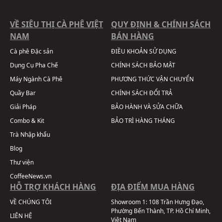
VỀ SIÊU THỊ CÀ PHÊ VIỆT
QUY ĐỊNH & CHÍNH SÁCH
NAM
BÁN HÀNG
Cà phê Đặc sản
ĐIỀU KHOẢN SỬ DỤNG
Dụng Cụ Pha Chế
CHÍNH SÁCH BẢO MẬT
Máy Ngành Cà Phê
PHƯƠNG THỨC VẬN CHUYỂN
Quầy Bar
CHÍNH SÁCH ĐỔI TRẢ
Giải Pháp
BẢO HÀNH VÀ SỬA CHỮA
Combo & Kit
BẢO TRÌ HÀNG THÁNG
Trà Nhập khẩu
Blog
Thư viện
CoffeeNews.vn
HỖ TRỢ KHÁCH HÀNG
ĐỊA ĐIỂM MUA HÀNG
VỀ CHÚNG TÔI
Showroom 1:
108 Trần Hưng Đạo,
Phường Bến Thành, TP. Hồ Chí Minh,
LIÊN HỆ
Việt Nam