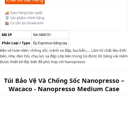
🚚 Giao hàng toàn quốc
🛡️ Sản phẩm chính hãng
🏬 Có sẵn tại showroom
Mã SP
NA-NMC01
Phân Loại / Type
Ép Espresso bằng tay
Bảo vệ toàn diện: chống sốc, tránh va đập, bụi bẩn,…. Làm từ chất liệu EVA:
bền, nhẹ, đàn hồi, chịu lực va đập Lớp bên trong túi được lót bằng vải mềm
Được thiết kế đặc biệt để phù hợp với Nanopresso
Túi Bảo Vệ Và Chống Sốc Nanopresso –
Wacaco - Nanopresso Medium Case