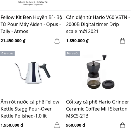
Fellow Kit Đen Huyền Bí - Bộ
Cân điện tử Hario V60 VSTN -
Tứ Pour Máy Aiden - Opus -
2000B Digital timer Drip
Tally - Atmos
scale mới 2021
21.450.000 ₫
1.850.000 ₫
Đặt trước
Đặt trước
Ấm rót nước cà phê Fellow
Cối xay cà phê Hario Grinder
Kettle Stagg Pour-Over
Ceramic Coffee Mill Skerton
Kettle Polished-1.0 lít
MSCS-2TB
1.950.000 ₫
960.000 ₫