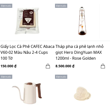
Đặt trước
Đặt trước
Giấy Lọc Cà Phê CAFEC Abaca
Tháp pha cà phê lạnh nhỏ
V60-02 Màu Nâu 2-4 Cups
giọt Hero DingYuan MAX
100 Tờ
1200ml - Rose Golden
150.000 ₫
8.500.000 ₫
Đặt trước
Đặt trước