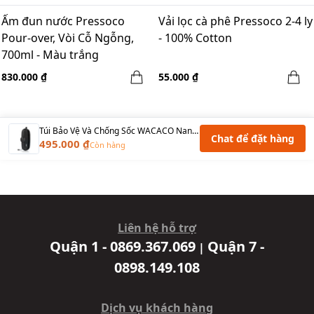
Ấm đun nước Pressoco
Vải lọc cà phê Pressoco 2-4 ly
Pour-over, Vòi Cỗ Ngỗng,
- 100% Cotton
700ml - Màu trắng
830.000 ₫
55.000 ₫
Túi Bảo Vệ Và Chống Sốc WACACO Nanopresso Medium Case
Chat để đặt hàng
495.000 ₫
Còn hàng
Liên hệ hỗ trợ
Quận 1 - 0869.367.069
Quận 7 -
|
0898.149.108
Dịch vụ khách hàng