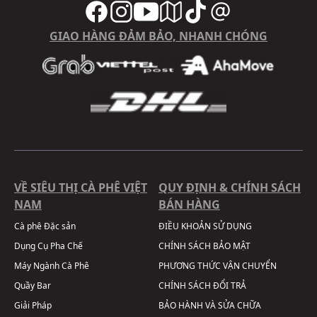
GIAO HÀNG ĐẢM BẢO, NHANH CHÓNG
VỀ SIÊU THỊ CÀ PHÊ VIỆT
QUY ĐỊNH & CHÍNH SÁCH
NAM
BÁN HÀNG
Cà phê Đặc sản
ĐIỀU KHOẢN SỬ DỤNG
Dụng Cụ Pha Chế
CHÍNH SÁCH BẢO MẬT
Máy Ngành Cà Phê
PHƯƠNG THỨC VẬN CHUYỂN
Quầy Bar
CHÍNH SÁCH ĐỔI TRẢ
Giải Pháp
BẢO HÀNH VÀ SỬA CHỮA