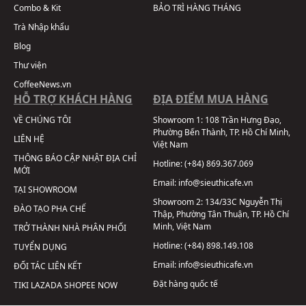
Combo & Kit
BẢO TRÌ HÀNG THÁNG
Trà Nhập khẩu
Blog
Thư viện
CoffeeNews.vn
HỖ TRỢ KHÁCH HÀNG
ĐỊA ĐIỂM MUA HÀNG
VỀ CHÚNG TÔI
Showroom 1:
108 Trần Hưng Đạo,
Phường Bến Thành, TP. Hồ Chí Minh,
LIÊN HỆ
Việt Nam
THÔNG BÁO CẬP NHẬT ĐỊA CHỈ
Hotline:
(+84) 869.367.069
MỚI
Email:
info@sieuthicafe.vn
TẠI SHOWROOM
Showroom 2:
134/33C Nguyễn Thị
ĐÀO TẠO PHA CHẾ
Thập, Phường Tân Thuận, TP. Hồ Chí
Minh, Việt Nam
TRỞ THÀNH NHÀ PHÂN PHỐI
Hotline:
(+84) 898.149.108
TUYỂN DỤNG
Email:
info@sieuthicafe.vn
ĐỐI TÁC LIÊN KẾT
Đặt hàng quốc tế
TIKI
LAZADA
SHOPEE
NOW