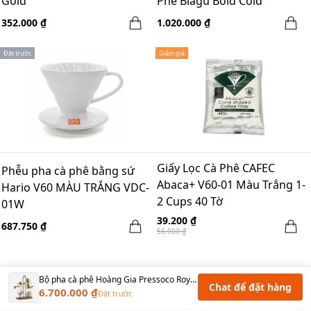
Gold
Phê Blagu Bold Cold
352.000 ₫
1.020.000 ₫
Đặt trước
Giảm giá
Giấy Lọc Cà Phê CAFEC
Phễu pha cà phê bằng sứ
Abaca+ V60-01 Màu Trắng 1-
Hario V60 MÀU TRẮNG VDC-
2 Cups 40 Tờ
01W
39.200 ₫
687.750 ₫
56.000 ₫
Bộ pha cà phê Hoàng Gia Pressoco Royal - Golden - 300ml
Chat để đặt hàng
6.700.000 ₫
Đặt trước