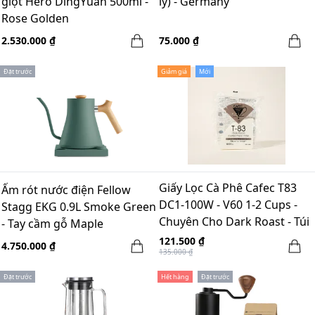
giọt Hero DingYuan 500ml -
ly) - Germany
Rose Golden
2.530.000 ₫
75.000 ₫
Đặt trước
Giảm giá
Mới
Giấy Lọc Cà Phê Cafec T83
Ấm rót nước điện Fellow
DC1-100W - V60 1-2 Cups -
Stagg EKG 0.9L Smoke Green
Chuyên Cho Dark Roast - Túi
- Tay cầm gỗ Maple
100 Tờ - Màu Trắng
121.500 ₫
4.750.000 ₫
135.000 ₫
Đặt trước
Hết hàng
Đặt trước