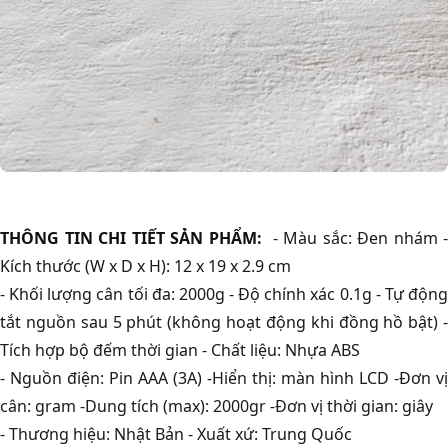
THÔNG TIN CHI TIẾT SẢN PHẨM:
- Màu sắc: Đen nhám -
Kích thước (W x D x H): 12 x 19 x 2.9 cm
- Khối lượng cân tối đa: 2000g - Độ chính xác 0.1g - Tự động
tắt nguồn sau 5 phút (không hoạt động khi đồng hồ bật) -
Tích hợp bộ đếm thời gian - Chất liệu: Nhựa ABS
- Nguồn điện: Pin AAA (3A) -Hiển thị: màn hình LCD -Đơn vị
cân: gram -Dung tích (max): 2000gr -Đơn vị thời gian: giây
- Thương hiệu: Nhật Bản - Xuất xứ: Trung Quốc