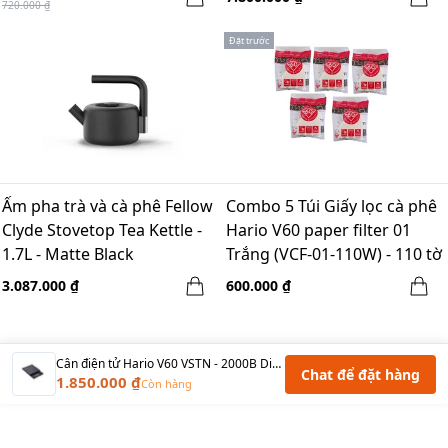
720.000 ₫
Đặt trước
Ấm pha trà và cà phê Fellow
Combo 5 Túi Giấy lọc cà phê
Clyde Stovetop Tea Kettle -
Hario V60 paper filter 01
1.7L - Matte Black
Trắng (VCF-01-110W) - 110 tờ
- mẫu mới 2021
3.087.000 ₫
600.000 ₫
Cân điện tử Hario V60 VSTN - 2000B Digital timer Drip scale mới 2021
Chat để đặt hàng
1.850.000 ₫
Còn hàng