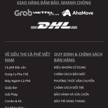
GIAO HÀNG ĐẢM BẢO, NHANH CHÓNG
VỀ SIÊU THỊ CÀ PHÊ VIỆT
QUY ĐỊNH & CHÍNH SÁCH
NAM
BÁN HÀNG
Cà phê Đặc sản
ĐIỀU KHOẢN SỬ DỤNG
Dụng Cụ Pha Chế
CHÍNH SÁCH BẢO MẬT
Máy Ngành Cà Phê
PHƯƠNG THỨC VẬN CHUYỂN
Quầy Bar
CHÍNH SÁCH ĐỔI TRẢ
Giải Pháp
BẢO HÀNH VÀ SỬA CHỮA
Combo & Kit
BẢO TRÌ HÀNG THÁNG
Trà Nhập khẩu