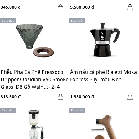
10 cups
345.000 ₫
5.500.000 ₫
Đặt trước
Đặt trước
Phễu Pha Cà Phê Pressoco
Ấm nấu cà phê Bialetti Moka
Dripper Obsidian V50 Smoke
Express 3 ly- màu Đen
Glass, Đế Gỗ Walnut- 2- 4
Cups
313.500 ₫
1.350.000 ₫
Đặt trước
Đặt trước