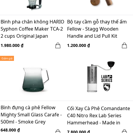
Bình pha chân không HARIO
Bộ tay cầm gỗ thay thế ấm
Syphon Coffee Maker TCA-2
Fellow - Stagg Wooden
2 cups Original Japan
Handle and Lid Pull Kit
Walnut
1.980.000 ₫
1.200.000 ₫
Giảm giá
Bình đựng cà phê Fellow
Cối Xay Cà Phê Comandante
Mighty Small Glass Carafe -
C40 Nitro Rex Lab Series
500ml - Smoke Grey
Hammerhead - Made in
Germany
648.000 ₫
7.800.000 ₫