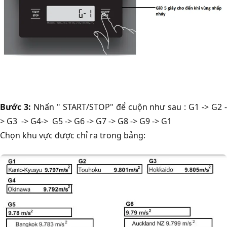
Bước 3:
Nhấn " START/STOP" để cuộn như sau : G1 -> G2 
> G3 -> G4-> G5 -> G6 -> G7 -> G8 -> G9 -> G1
Chọn khu vực được chỉ ra trong bảng: