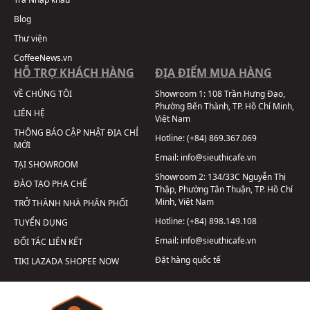
Blog
Thư viện
CoffeeNews.vn
HỖ TRỢ KHÁCH HÀNG
ĐỊA ĐIỂM MUA HÀNG
VỀ CHÚNG TÔI
Showroom 1:
108 Trần Hưng Đạo,
Phường Bến Thành, TP. Hồ Chí Minh,
LIÊN HỆ
Việt Nam
THÔNG BÁO CẬP NHẬT ĐỊA CHỈ
Hotline:
(+84) 869.367.069
MỚI
Email:
info@sieuthicafe.vn
TẠI SHOWROOM
Showroom 2:
134/33C Nguyễn Thị
ĐÀO TẠO PHA CHẾ
Thập, Phường Tân Thuận, TP. Hồ Chí
Minh, Việt Nam
TRỞ THÀNH NHÀ PHÂN PHỐI
Hotline:
(+84) 898.149.108
TUYỂN DỤNG
Email:
info@sieuthicafe.vn
ĐỐI TÁC LIÊN KẾT
Đặt hàng quốc tế
TIKI
LAZADA
SHOPEE
NOW