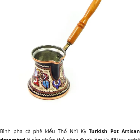
Bình pha cà phê kiểu Thổ Nhĩ Kỳ
Turkish Pot Artisa