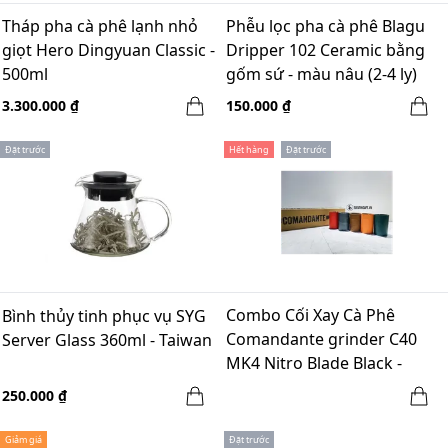
Tháp pha cà phê lạnh nhỏ
Phễu lọc pha cà phê Blagu
giọt Hero Dingyuan Classic -
Dripper 102 Ceramic bằng
500ml
gốm sứ - màu nâu (2-4 ly)
3.300.000 ₫
150.000 ₫
Đặt trước
Hết hàng
Đặt trước
Combo Cối Xay Cà Phê
Bình thủy tinh phục vụ SYG
Comandante grinder C40
Server Glass 360ml - Taiwan
MK4 Nitro Blade Black -
made in Germany + LEE_T
250.000 ₫
Comandante Case
Giảm giá
Đặt trước