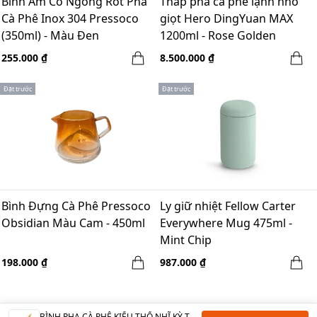
Bình Ấm Cổ Ngỗng Rót Pha
Tháp pha cà phê lạnh nhỏ
Cà Phê Inox 304 Pressoco
giọt Hero DingYuan MAX
(350ml) - Màu Đen
1200ml - Rose Golden
255.000 ₫
8.500.000 ₫
Đặt trước
Đặt trước
Bình Đựng Cà Phê Pressoco
Ly giữ nhiệt Fellow Carter
Obsidian Màu Cam - 450ml
Everywhere Mug 475ml -
Mint Chip
198.000 ₫
987.000 ₫
BÌNH PHA CÀ PHÊ KIỂU THỔ NHĨ KỲ TURKISH POT ARTISAN DECORATED 100ML (2-4 LY)