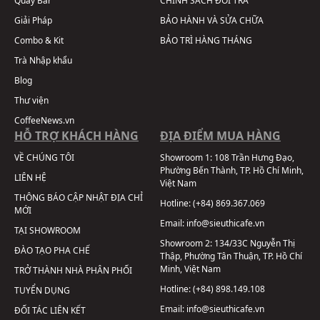
Quầy Bar
CHÍNH SÁCH ĐỔI TRẢ
Giải Pháp
BẢO HÀNH VÀ SỬA CHỮA
Combo & Kit
BẢO TRÌ HÀNG THÁNG
Trà Nhập khẩu
Blog
Thư viện
CoffeeNews.vn
HỖ TRỢ KHÁCH HÀNG
ĐỊA ĐIỂM MUA HÀNG
VỀ CHÚNG TÔI
Showroom 1:
108 Trần Hưng Đạo,
Phường Bến Thành, TP. Hồ Chí Minh,
LIÊN HỆ
Việt Nam
THÔNG BÁO CẬP NHẬT ĐỊA CHỈ
Hotline:
(+84) 869.367.069
MỚI
Email:
info@sieuthicafe.vn
TẠI SHOWROOM
Showroom 2:
134/33C Nguyễn Thị
ĐÀO TẠO PHA CHẾ
Thập, Phường Tân Thuận, TP. Hồ Chí
Minh, Việt Nam
TRỞ THÀNH NHÀ PHÂN PHỐI
Hotline:
(+84) 898.149.108
TUYỂN DỤNG
Email:
info@sieuthicafe.vn
ĐỐI TÁC LIÊN KẾT