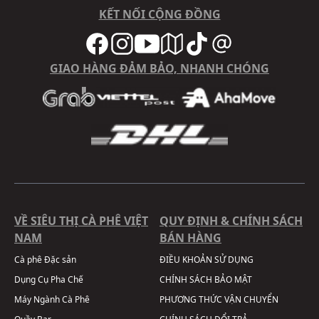
KẾT NỐI CỘNG ĐỒNG
GIAO HÀNG ĐẢM BẢO, NHANH CHÓNG
VỀ SIÊU THỊ CÀ PHÊ VIỆT
QUY ĐỊNH & CHÍNH SÁCH
NAM
BÁN HÀNG
Cà phê Đặc sản
ĐIỀU KHOẢN SỬ DỤNG
Dụng Cụ Pha Chế
CHÍNH SÁCH BẢO MẬT
Máy Ngành Cà Phê
PHƯƠNG THỨC VẬN CHUYỂN