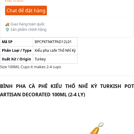
Đặt trước
Chat để đặt hàng
🚚 Giao hàng toàn quốc
🛡️ Sản phẩm chính hãng
Mã SP
BPCPKTNKTPAD12L01
Phân Loại / Type
Kiểu pha cafe Thổ Nhỉ Kỳ
Xuất Xứ / Origin
Turkey
Size 100ML Cups it makes 2-4 cups
BÌNH PHA CÀ PHÊ KIỂU THỔ NHĨ KỲ TURKISH POT
ARTISAN DECORATED 100ML (2-4 LY)