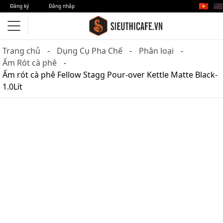
🇻🇳
🇺🇸
Đăng ký
Đăng nhập
Trang chủ
Dụng Cụ Pha Chế
Phân loại
Ấm Rót cà phê
Ấm rót cà phê Fellow Stagg Pour-over Kettle Matte Black-
1.0Lít