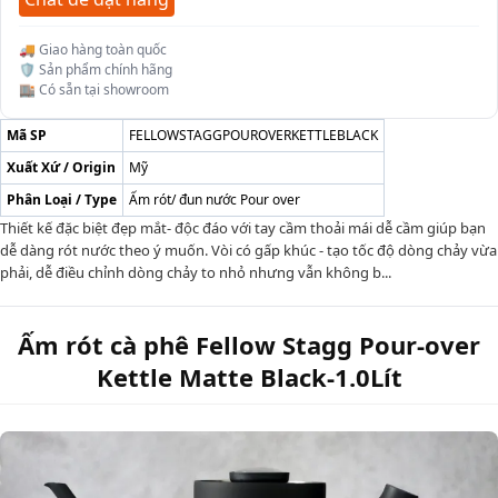
🚚 Giao hàng toàn quốc
🛡️ Sản phẩm chính hãng
🏬 Có sẵn tại showroom
Mã SP
FELLOWSTAGGPOUROVERKETTLEBLACK
Xuất Xứ / Origin
Mỹ
Phân Loại / Type
Ấm rót/ đun nước Pour over
Thiết kế đặc biệt đẹp mắt- độc đáo với tay cầm thoải mái dễ cầm giúp bạn
dễ dàng rót nước theo ý muốn. Vòi có gấp khúc - tạo tốc độ dòng chảy vừa
phải, dễ điều chỉnh dòng chảy to nhỏ nhưng vẫn không b...
Ấm rót cà phê Fellow Stagg Pour-over
Kettle Matte Black-1.0Lít