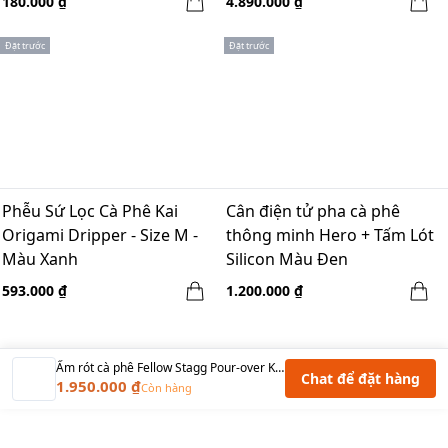
180.000 ₫
4.890.000 ₫
Đặt trước
Đặt trước
Phễu Sứ Lọc Cà Phê Kai
Cân điện tử pha cà phê
Origami Dripper - Size M -
thông minh Hero + Tấm Lót
Màu Xanh
Silicon Màu Đen
593.000 ₫
1.200.000 ₫
Ấm rót cà phê Fellow Stagg Pour-over Kettle Matte Black-1.0Lít
Chat để đặt hàng
1.950.000 ₫
Còn hàng