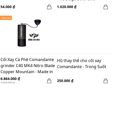
54.000 ₫
1.020.000 ₫
Giảm giá
Cối Xay Cà Phê Comandante
Hũ thay thế cho cối xay
grinder C40 MK4 Nitro Blade
Comandante - Trong Suốt
Copper Mountain - Made in
Germany
6.864.000 ₫
250.000 ₫
7.800.000 ₫