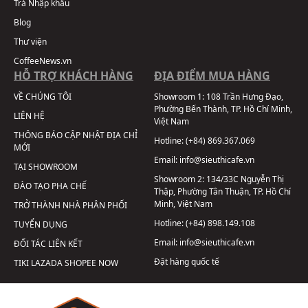
Trà Nhập khẩu
Blog
Thư viện
CoffeeNews.vn
HỖ TRỢ KHÁCH HÀNG
ĐỊA ĐIỂM MUA HÀNG
VỀ CHÚNG TÔI
Showroom 1:
108 Trần Hưng Đạo,
Phường Bến Thành, TP. Hồ Chí Minh,
LIÊN HỆ
Việt Nam
THÔNG BÁO CẬP NHẬT ĐỊA CHỈ
Hotline:
(+84) 869.367.069
MỚI
Email:
info@sieuthicafe.vn
TẠI SHOWROOM
Showroom 2:
134/33C Nguyễn Thị
ĐÀO TẠO PHA CHẾ
Thập, Phường Tân Thuận, TP. Hồ Chí
Minh, Việt Nam
TRỞ THÀNH NHÀ PHÂN PHỐI
Hotline:
(+84) 898.149.108
TUYỂN DỤNG
Email:
info@sieuthicafe.vn
ĐỐI TÁC LIÊN KẾT
Đặt hàng quốc tế
TIKI
LAZADA
SHOPEE
NOW