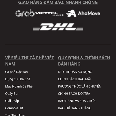
GIAO HÀNG ĐẢM BẢO, NHANH CHÓNG
VỀ SIÊU THỊ CÀ PHÊ VIỆT
QUY ĐỊNH & CHÍNH SÁCH
NAM
BÁN HÀNG
Cà phê Đặc sản
ĐIỀU KHOẢN SỬ DỤNG
Dụng Cụ Pha Chế
CHÍNH SÁCH BẢO MẬT
Máy Ngành Cà Phê
PHƯƠNG THỨC VẬN CHUYỂN
Quầy Bar
CHÍNH SÁCH ĐỔI TRẢ
Giải Pháp
BẢO HÀNH VÀ SỬA CHỮA
Combo & Kit
BẢO TRÌ HÀNG THÁNG
Trà Nhập khẩu