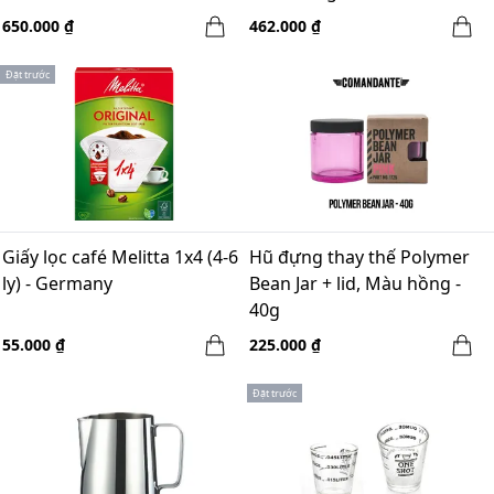
650.000 ₫
462.000 ₫
Đặt trước
Giấy lọc café Melitta 1x4 (4-6
Hũ đựng thay thế Polymer
ly) - Germany
Bean Jar + lid, Màu hồng -
40g
55.000 ₫
225.000 ₫
Đặt trước