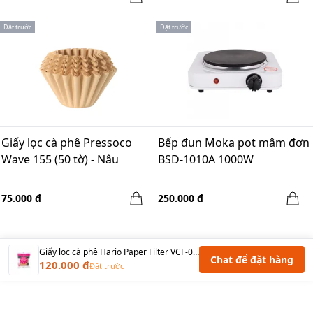
Đặt trước
Đặt trước
Giấy lọc cà phê Pressoco
Bếp đun Moka pot mâm đơn
Wave 155 (50 tờ) - Nâu
BSD-1010A 1000W
75.000 ₫
250.000 ₫
Giấy lọc cà phê Hario Paper Filter VCF-01-110M mẫu mới
Chat để đặt hàng
120.000 ₫
Đặt trước