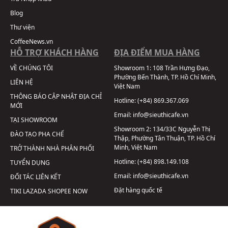
Blog
Thư viện
CoffeeNews.vn
HỖ TRỢ KHÁCH HÀNG
ĐỊA ĐIỂM MUA HÀNG
VỀ CHÚNG TÔI
Showroom 1:
108 Trần Hưng Đạo,
Phường Bến Thành, TP. Hồ Chí Minh,
LIÊN HỆ
Việt Nam
THÔNG BÁO CẬP NHẬT ĐỊA CHỈ
Hotline:
(+84) 869.367.069
MỚI
Email:
info@sieuthicafe.vn
TẠI SHOWROOM
Showroom 2:
134/33C Nguyễn Thị
ĐÀO TẠO PHA CHẾ
Thập, Phường Tân Thuận, TP. Hồ Chí
Minh, Việt Nam
TRỞ THÀNH NHÀ PHÂN PHỐI
Hotline:
(+84) 898.149.108
TUYỂN DỤNG
Email:
info@sieuthicafe.vn
ĐỐI TÁC LIÊN KẾT
Đặt hàng quốc tế
TIKI
LAZADA
SHOPEE
NOW