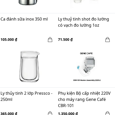
Ca đánh sữa inox 350 ml
Ly thuỷ tinh shot đo lường
có vạch đo lường 1oz
105.000 ₫
71.500 ₫
Ly thủy tinh 2 lớp Pressco -
Phụ kiện Bộ cấp nhiệt 220V
250ml
cho máy rang Gene Café
CBR-101
365.000 ₫
1.350.000 ₫