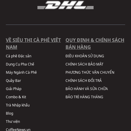
VỀ SIÊU THỊ CÀ PHÊ VIỆT
QUY ĐỊNH & CHÍNH SÁCH
NAM
BÁN HÀNG
Cà phê Đặc sản
ĐIỀU KHOẢN SỬ DỤNG
Dụng Cụ Pha Chế
CHÍNH SÁCH BẢO MẬT
Máy Ngành Cà Phê
PHƯƠNG THỨC VẬN CHUYỂN
Quầy Bar
CHÍNH SÁCH ĐỔI TRẢ
Giải Pháp
BẢO HÀNH VÀ SỬA CHỮA
Combo & Kit
BẢO TRÌ HÀNG THÁNG
Trà Nhập khẩu
Blog
Thư viện
CoffeeNews.vn