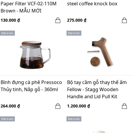
Paper Filter VCF-02-110M
steel coffee knock box
Brown - MẪU MỚI
130.000 ₫
275.000 ₫
Đặt trước
Đặt trước
Bình đựng cà phê Pressoco
Bộ tay cầm gỗ thay thế ấm
Thủy tinh, Nắp gỗ - 360ml
Fellow - Stagg Wooden
Handle and Lid Pull Kit
Walnut
264.000 ₫
1.200.000 ₫
Đặt trước
Đặt trước