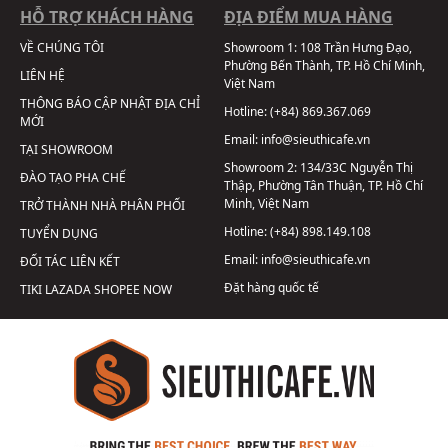
HỖ TRỢ KHÁCH HÀNG
ĐỊA ĐIỂM MUA HÀNG
VỀ CHÚNG TÔI
Showroom 1:
108 Trần Hưng Đạo,
Phường Bến Thành, TP. Hồ Chí Minh,
LIÊN HỆ
Việt Nam
THÔNG BÁO CẬP NHẬT ĐỊA CHỈ
Hotline:
(+84) 869.367.069
MỚI
Email:
info@sieuthicafe.vn
TẠI SHOWROOM
Showroom 2:
134/33C Nguyễn Thị
ĐÀO TẠO PHA CHẾ
Thập, Phường Tân Thuận, TP. Hồ Chí
Minh, Việt Nam
TRỞ THÀNH NHÀ PHÂN PHỐI
Hotline:
(+84) 898.149.108
TUYỂN DỤNG
Email:
info@sieuthicafe.vn
ĐỐI TÁC LIÊN KẾT
Đặt hàng quốc tế
TIKI
LAZADA
SHOPEE
NOW