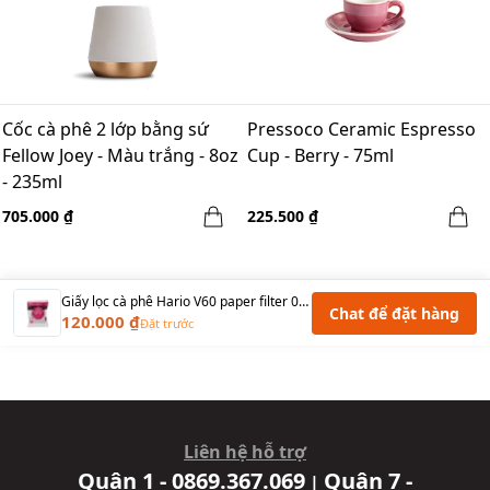
Cốc cà phê 2 lớp bằng sứ
Pressoco Ceramic Espresso
Fellow Joey - Màu trắng - 8oz
Cup - Berry - 75ml
- 235ml
705.000 ₫
225.500 ₫
Giấy lọc cà phê Hario V60 paper filter 01 Trắng VCF-01-100W
Chat để đặt hàng
120.000 ₫
Đặt trước
Liên hệ hỗ trợ
Quận 1 - 0869.367.069
Quận 7 -
|