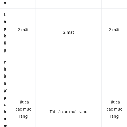
n
L
ớ
p
2 mặt
2 mặt
2 mặt
k
ế
p
P
h
ù
h
ợ
p
Tất cả
Tất cả
c
các mức
các mức
h
Tất cả các mức rang
rang
rang
o
m