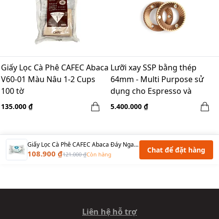
Giấy Lọc Cà Phê CAFEC Abaca
Lưỡi xay SSP bằng thép
V60-01 Màu Nâu 1-2 Cups
64mm - Multi Purpose sử
100 tờ
dụng cho Espresso và
Brewing
135.000 ₫
5.400.000 ₫
Giấy Lọc Cà Phê CAFEC Abaca Đáy Ngang AB101-100W Size 101 Màu Trắng 1-2 Cups 100 Tờ
Chat để đặt hàng
108.900 ₫
121.000 ₫
Còn hàng
Liên hệ hỗ trợ