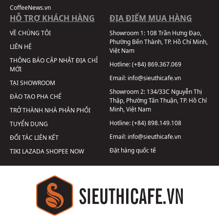
CoffeeNews.vn
HỖ TRỢ KHÁCH HÀNG
ĐỊA ĐIỂM MUA HÀNG
VỀ CHÚNG TÔI
Showroom 1:
108 Trần Hưng Đạo,
Phường Bến Thành, TP. Hồ Chí Minh,
LIÊN HỆ
Việt Nam
THÔNG BÁO CẬP NHẬT ĐỊA CHỈ
Hotline:
(+84) 869.367.069
MỚI
Email:
info@sieuthicafe.vn
TẠI SHOWROOM
Showroom 2:
134/33C Nguyễn Thị
ĐÀO TẠO PHA CHẾ
Thập, Phường Tân Thuận, TP. Hồ Chí
Minh, Việt Nam
TRỞ THÀNH NHÀ PHÂN PHỐI
Hotline:
(+84) 898.149.108
TUYỂN DỤNG
Email:
info@sieuthicafe.vn
ĐỐI TÁC LIÊN KẾT
Đặt hàng quốc tế
TIKI
LAZADA
SHOPEE
NOW