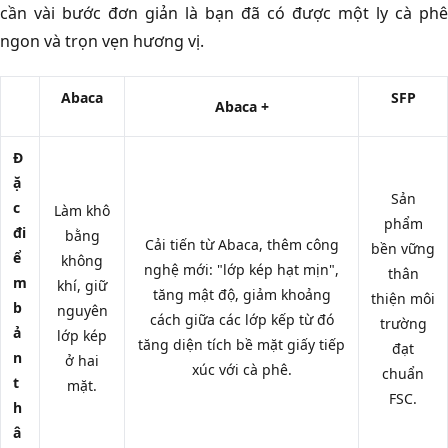
cần vài bước đơn giản là bạn đã có được một ly cà phê
ngon và trọn vẹn hương vị.
Abaca
SFP
Abaca +
Đ
ặ
Sản
c
Làm khô
phẩm
đi
bằng
Cải tiến từ Abaca, thêm công
bền vững
ể
không
nghệ mới: "lớp kép hạt mịn",
thân
m
khí, giữ
tăng mật độ, giảm khoảng
thiện môi
b
nguyên
cách giữa các lớp kếp từ đó
trường
ả
lớp kép
tăng diện tích bề mặt giấy tiếp
đạt
n
ở hai
xúc với cà phê.
chuẩn
t
mặt.
FSC.
h
â