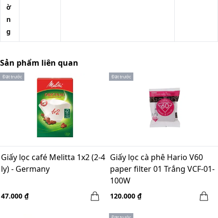
ờ
n
g
Sản phẩm liên quan
Đặt trước
Đặt trước
Giấy lọc café Melitta 1x2 (2-4
Giấy lọc cà phê Hario V60
ly) - Germany
paper filter 01 Trắng VCF-01-
100W
47.000 ₫
120.000 ₫
Đặt trước