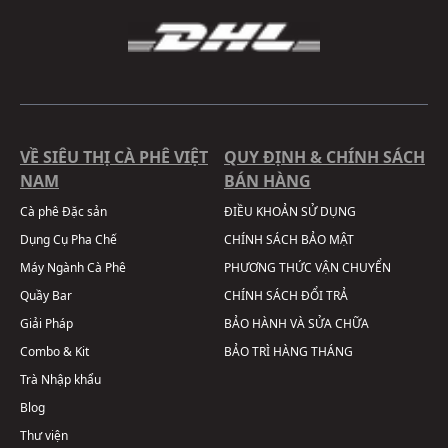
VỀ SIÊU THỊ CÀ PHÊ VIỆT
QUY ĐỊNH & CHÍNH SÁCH
NAM
BÁN HÀNG
Cà phê Đặc sản
ĐIỀU KHOẢN SỬ DỤNG
Dụng Cụ Pha Chế
CHÍNH SÁCH BẢO MẬT
Máy Ngành Cà Phê
PHƯƠNG THỨC VẬN CHUYỂN
Quầy Bar
CHÍNH SÁCH ĐỔI TRẢ
Giải Pháp
BẢO HÀNH VÀ SỬA CHỮA
Combo & Kit
BẢO TRÌ HÀNG THÁNG
Trà Nhập khẩu
Blog
Thư viện