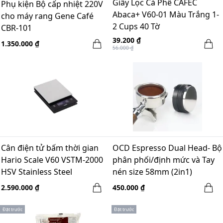
Giấy Lọc Cà Phê CAFEC
Phụ kiện Bộ cấp nhiệt 220V
Abaca+ V60-01 Màu Trắng 1-
cho máy rang Gene Café
2 Cups 40 Tờ
CBR-101
39.200 ₫
1.350.000 ₫
56.000 ₫
Cân điện tử bấm thời gian
OCD Espresso Dual Head- Bộ
Hario Scale V60 VSTM-2000
phân phối/định mức và Tay
HSV Stainless Steel
nén size 58mm (2in1)
2.590.000 ₫
450.000 ₫
Đặt trước
Đặt trước