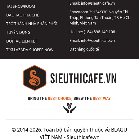
Email:
info@sieuthicafe.vn
TẠI SHOWROOM
Showroom 2:
134/33C Nguyễn Thị
ĐÀO TẠO PHA CHẾ
Thập, Phường Tân Thuận, TP. Hồ Chí
Minh, Việt Nam
TRỞ THÀNH NHÀ PHÂN PHỐI
Hotline:
(+84) 898.149.108
TUYỂN DỤNG
Email:
info@sieuthicafe.vn
ĐỐI TÁC LIÊN KẾT
Đặt hàng quốc tế
TIKI
LAZADA
SHOPEE
NOW
© 2014-2026. Toàn bộ bản quyền thuộc về BLAGU
VIỆT NAM -
Sieuthicafe.vn