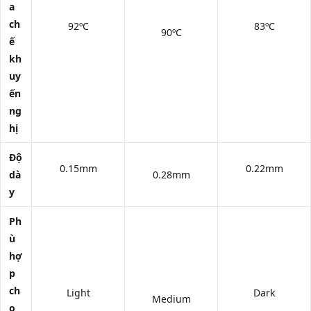
a
ch
92ºC
83ºC
90ºC
ế
kh
uy
ến
ng
hị
Độ
0.15mm
0.22mm
dà
0.28mm
y
Ph
ù
hợ
p
ch
Light
Dark
Medium
o