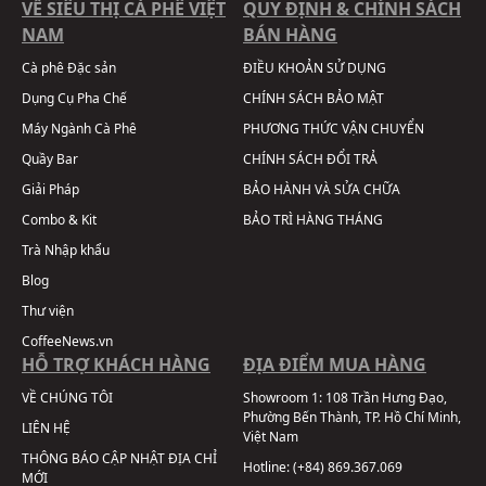
VỀ SIÊU THỊ CÀ PHÊ VIỆT
QUY ĐỊNH & CHÍNH SÁCH
NAM
BÁN HÀNG
Cà phê Đặc sản
ĐIỀU KHOẢN SỬ DỤNG
Dụng Cụ Pha Chế
CHÍNH SÁCH BẢO MẬT
Máy Ngành Cà Phê
PHƯƠNG THỨC VẬN CHUYỂN
Quầy Bar
CHÍNH SÁCH ĐỔI TRẢ
Giải Pháp
BẢO HÀNH VÀ SỬA CHỮA
Combo & Kit
BẢO TRÌ HÀNG THÁNG
Trà Nhập khẩu
Blog
Thư viện
CoffeeNews.vn
HỖ TRỢ KHÁCH HÀNG
ĐỊA ĐIỂM MUA HÀNG
VỀ CHÚNG TÔI
Showroom 1:
108 Trần Hưng Đạo,
Phường Bến Thành, TP. Hồ Chí Minh,
LIÊN HỆ
Việt Nam
THÔNG BÁO CẬP NHẬT ĐỊA CHỈ
Hotline:
(+84) 869.367.069
MỚI