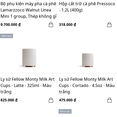
Bộ phụ kiện máy pha cà phê
Hộp cất trữ cà phê Pressoco
Lamarzzoco Walnut Linea
- 1.2L (400g)
Mini 1 group, Thép không gỉ
+ Gỗ Walnut
9.700.000 ₫
318.000 ₫
Đặt trước
Ly sứ Fellow Monty Milk Art
Ly sứ Fellow Monty Milk Art
Cups - Latte - 325ml - Màu
Cups - Cortado - 4.5oz - Màu
trắng
trắng
825.000 ₫
475.000 ₫
Đặt trước