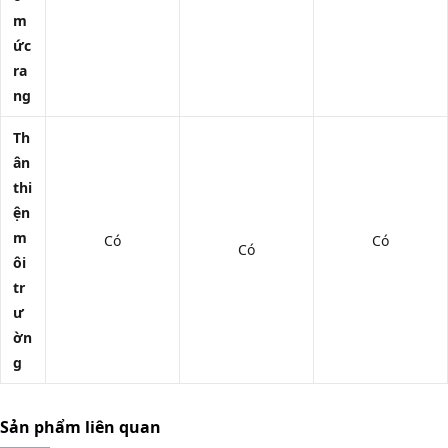
m
ức
ra
ng
Th
ân
thi
ện
m
Có
Có
Có
ôi
tr
ư
ờn
g
Sản phẩm liên quan