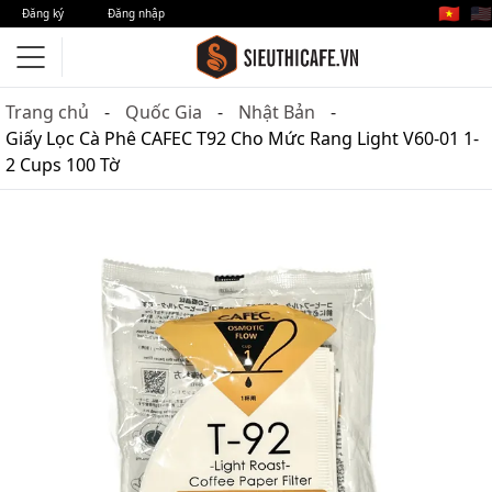
🇻🇳
🇺🇸
Đăng ký
Đăng nhập
Trang chủ
Quốc Gia
Nhật Bản
Giấy Lọc Cà Phê CAFEC T92 Cho Mức Rang Light V60-01 1-
2 Cups 100 Tờ