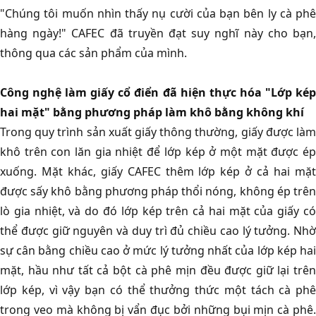
"Chúng tôi muốn nhìn thấy nụ cười của bạn bên ly cà phê
hàng ngày!" CAFEC đã truyền đạt suy nghĩ này cho bạn,
thông qua các sản phẩm của mình.
Công nghệ làm giấy cổ điển đã hiện thực hóa "Lớp kép
hai mặt" bằng phương pháp làm khô bằng không khí
Trong quy trình sản xuất giấy thông thường, giấy được làm
khô trên con lăn gia nhiệt để lớp kép ở một mặt được ép
xuống. Mặt khác, giấy CAFEC thêm lớp kép ở cả hai mặt
được sấy khô bằng phương pháp thổi nóng, không ép trên
lò gia nhiệt, và do đó lớp kép trên cả hai mặt của giấy có
thể được giữ nguyên và duy trì đủ chiều cao lý tưởng. Nhờ
sự cân bằng chiều cao ở mức lý tưởng nhất của lớp kép hai
mặt, hầu như tất cả bột cà phê mịn đều được giữ lại trên
lớp kép, vì vậy bạn có thể thưởng thức một tách cà phê
trong veo mà không bị vẩn đục bởi những bụi mịn cà phê.