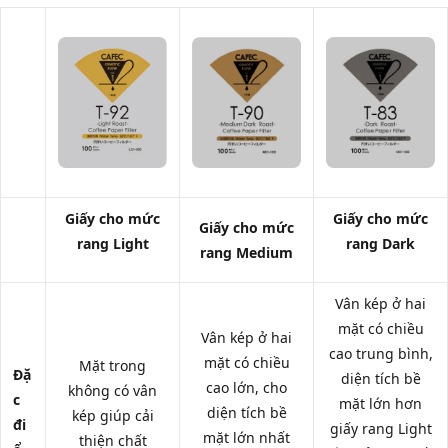
Giấy cho mức
Giấy cho mức
Giấy cho mức
rang Light
rang Dark
rang Medium
Vân kép ở hai
mặt có chiều
Vân kép ở hai
cao trung bình,
mặt có chiều
Mặt trong
Đặ
diện tích bề
cao lớn, cho
không có vân
c
mặt lớn hơn
diện tích bề
kép giúp cải
đi
giấy rang Light
mặt lớn nhất
thiện chất