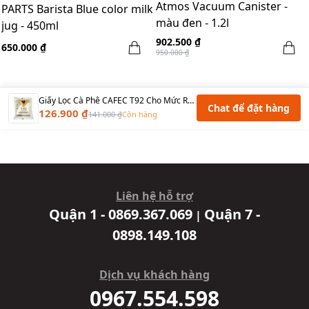
Atmos Vacuum Canister -
PARTS Barista Blue color milk
màu đen - 1.2l
jug - 450ml
902.500 ₫
650.000 ₫
950.000 ₫
Giấy Lọc Cà Phê CAFEC T92 Cho Mức Rang Light V60-01 1-2 Cups 100 Tờ
Chat để đặt hàng
126.900 ₫
141.000 ₫
Còn hàng
Liên hệ hỗ trợ
Quận 1 - 0869.367.069
Quận 7 -
|
0898.149.108
Dịch vụ khách hàng
0967.554.598