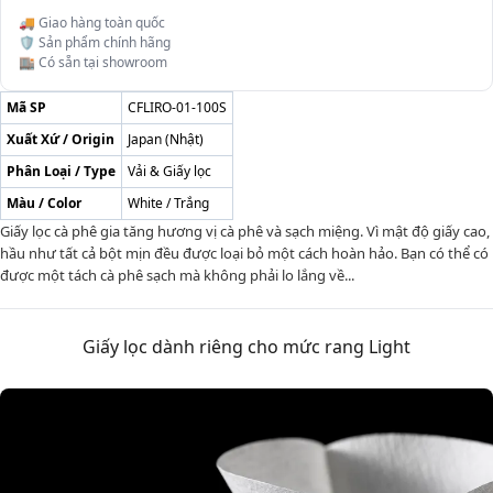
🚚 Giao hàng toàn quốc
🛡️ Sản phẩm chính hãng
🏬 Có sẵn tại showroom
Mã SP
CFLIRO-01-100S
Xuất Xứ / Origin
Japan (Nhật)
Phân Loại / Type
Vải & Giấy lọc
Màu / Color
White / Trắng
Giấy lọc cà phê gia tăng hương vị cà phê và sạch miệng. Vì mật độ giấy cao,
hầu như tất cả bột mịn đều được loại bỏ một cách hoàn hảo. Bạn có thể có
được một tách cà phê sạch mà không phải lo lắng về...
Giấy lọc dành riêng cho mức rang Light