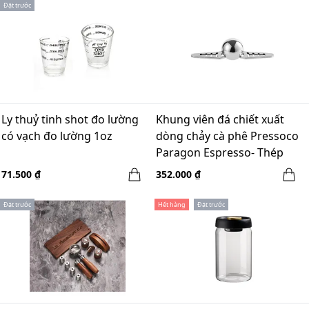
Đặt trước
Ly thuỷ tinh shot đo lường
Khung viên đá chiết xuất
có vạch đo lường 1oz
dòng chảy cà phê Pressoco
Paragon Espresso- Thép
71.500 ₫
352.000 ₫
Đặt trước
Hết hàng
Đặt trước