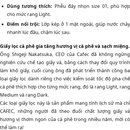
Dùng tương thích:
Phễu đáy nhọn size 01, phù hợ
cho mức rang Light.
Điểm nổi trội:
Lớp kép ở 1 mặt ngoài, giúp nước chả
nhanh lúc đầu, chậm lúc sau.
Giấy lọc cà phê gia tăng hương vị cà phê và sạch miệng.
Ông Shigeji Nakatsuka, CEO của Cafec đã không ngừng
nghiên cứu chế tạo giấy và, bằng cách thay đổi quy trình
làm khô giấy, cuối cùng ông đã phát triển thành công ba
loại giấy lọc dành riêng cho việc kiểm soát tốc độ pha chế
cà phê thích hợp cho từng mức rang, đó là rang Light, rang
Medium và rang Dark.
Các loại giấy lọc này là sản phẩm mang tính lịch sử mà chỉ
CAFEC, những người đã theo đuổi chất lượng giấy và
hương vị thơm ngon của cà phê trong nhiều năm, mới có
thể làm ra!