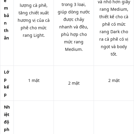
ể
và nhỏ hơn giấy
trong 3 loại,
lượng cà phê,
m
rang Medium,
giúp dòng nước
tăng chiết xuất
bả
thiết kế cho cà
được chảy
hương vị của cà
n
phê có mức
nhanh và đều,
phê cho mức
th
rang Dark cho
phù hợp cho
rang Light.
ân
ra cà phê có vị
mức rang
ngọt và body
Medium.
tốt.
Lớ
p
1 mặt
2 mặt
2 mặt
kế
p
Nh
iệt
độ
ph