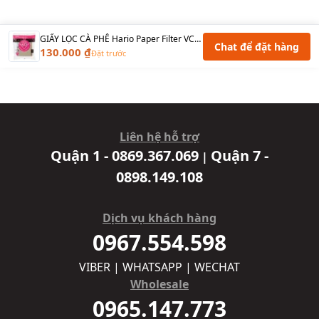
GIẤY LỌC CÀ PHÊ Hario Paper Filter VCF-02-110M Brown - MẪU MỚI
Chat để đặt hàng
130.000 ₫
Đặt trước
Liên hệ hỗ trợ
Quận 1 - 0869.367.069
Quận 7 -
|
0898.149.108
Dịch vụ khách hàng
0967.554.598
VIBER | WHATSAPP | WECHAT
Wholesale
0965.147.773