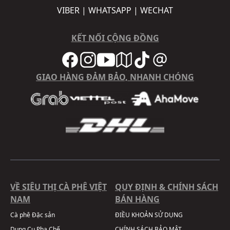
VIBER | WHATSAPP | WECHAT
KẾT NỐI CỘNG ĐỒNG
GIAO HÀNG ĐẢM BẢO, NHANH CHÓNG
VỀ SIÊU THỊ CÀ PHÊ VIỆT
QUY ĐỊNH & CHÍNH SÁCH
NAM
BÁN HÀNG
Cà phê Đặc sản
ĐIỀU KHOẢN SỬ DỤNG
Dụng Cụ Pha Chế
CHÍNH SÁCH BẢO MẬT