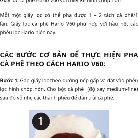
Giấy lọc cà phê Hario V60 với thiết kế hình chóp nón
Mỗi một giấy lọc có thể pha được 1 – 2 tách cà phê/1
lần. Giấy lọc cà phê Hario V60 phù hợp với hầu hết các
phễu lọc Hario hiện nay.
CÁC BƯỚC CƠ BẢN ĐỂ THỰC HIỆN PHA
CÀ PHÊ THEO CÁCH HARIO V60:
Bước 1:
Gấp giấy lọc theo đường nếp gấp và đặt vào phễ
lọc hình chóp nón. Cho bột cà phê (độ xay medium-fine)
sau đó vỗ nhẹ các thành phễu để dàn trải cà phê.