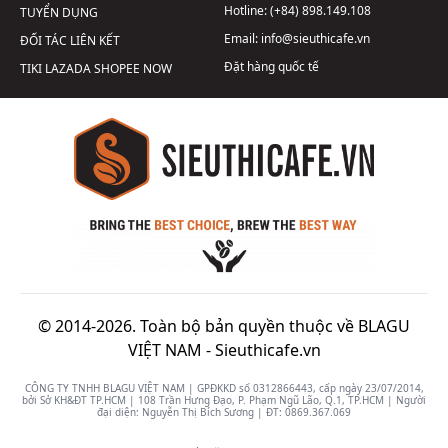
Hotline:
(+84) 898.149.108
TUYỂN DỤNG
Email:
info@sieuthicafe.vn
ĐỐI TÁC LIÊN KẾT
Đặt hàng quốc tế
TIKI
LAZADA
SHOPEE
NOW
© 2014-2026. Toàn bộ bản quyền thuộc về BLAGU
VIỆT NAM -
Sieuthicafe.vn
CÔNG TY TNHH BLAGU VIỆT NAM | GPĐKKD số 0312866443, cấp ngày 23/07/2014,
bởi Sở KH&ĐT TP.HCM | 108 Trần Hưng Đạo, P. Phạm Ngũ Lão, Q.1, TP.HCM | Người
đại diện: Nguyễn Thị Bích Sương | ĐT:
0869.367.069