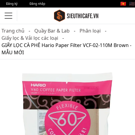
🇻🇳
🇺🇸
Đăng ký
Đăng nhập
Trang chủ
Quầy Bar & Lab
Phân loại
Giấy lọc & Vải lọc các loại
GIẤY LỌC CÀ PHÊ Hario Paper Filter VCF-02-110M Brown -
MẪU MỚI