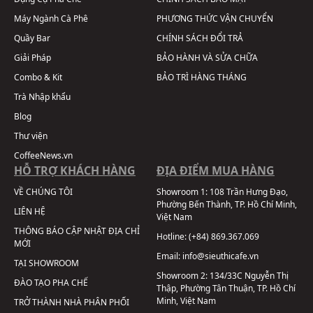
Máy Ngành Cà Phê
PHƯƠNG THỨC VẬN CHUYỂN
Quầy Bar
CHÍNH SÁCH ĐỔI TRẢ
Giải Pháp
BẢO HÀNH VÀ SỬA CHỮA
Combo & Kit
BẢO TRÌ HÀNG THÁNG
Trà Nhập khẩu
Blog
Thư viện
CoffeeNews.vn
HỖ TRỢ KHÁCH HÀNG
ĐỊA ĐIỂM MUA HÀNG
VỀ CHÚNG TÔI
Showroom 1:
108 Trần Hưng Đạo,
Phường Bến Thành, TP. Hồ Chí Minh,
LIÊN HỆ
Việt Nam
THÔNG BÁO CẬP NHẬT ĐỊA CHỈ
Hotline:
(+84) 869.367.069
MỚI
Email:
info@sieuthicafe.vn
TẠI SHOWROOM
Showroom 2:
134/33C Nguyễn Thị
ĐÀO TẠO PHA CHẾ
Thập, Phường Tân Thuận, TP. Hồ Chí
Minh, Việt Nam
TRỞ THÀNH NHÀ PHÂN PHỐI