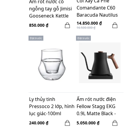
Cối Xay Cà Phê
Ấm rót nước cổ
Comandante C60
ngỗng tay gỗ Jimisi
Baracuda Nautilus
Gooseneck Kettle
Blue - Made in
white - 600ml
14.850.000 ₫
850.000 ₫
16.500.000 ₫
Germany
Đặt trước
Đặt trước
Ly thủy tinh
Ấm rót nước điện
Pressoco 2 lớp, hình
Fellow Stagg EKG
lục giác-100ml
0.9L Matte Black -
Tay cầm gỗ Walnut
240.000 ₫
5.050.000 ₫