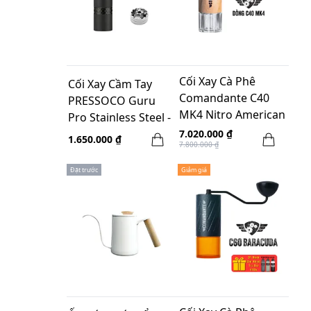
Cối Xay Cà Phê
Cối Xay Cầm Tay
Comandante C40
PRESSOCO Guru
MK4 Nitro American
Pro Stainless Steel -
Cherry - Made in
Black
7.020.000 ₫
1.650.000 ₫
7.800.000 ₫
Germany
Đặt trước
Giảm giá