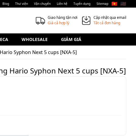
🇻🇳
🇺🇸
Blog
Thư viện
Vận chuyển
Liên hệ
Tuyển dụng
Sitemap
Giao hàng tận nơi
Cập nhật qua email
Giá cả hợp lý
Tất cả đơn hàng
ECA
WHOLESALE
GIẢM GIÁ
Hario Syphon Next 5 cups [NXA-5]
ng Hario Syphon Next 5 cups [NXA-5]