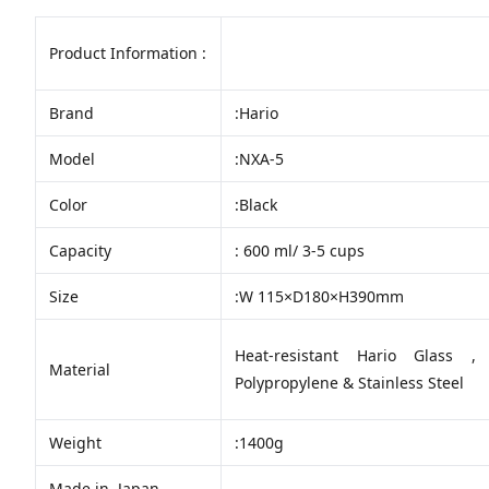
Product Information :
Brand
:Hario
Model
:NXA-5
Color
:Black
Capacity
: 600 ml/ 3-5 cups
Size
:W 115×D180×H390mm
Heat-resistant Hario Glass ,
Material
Polypropylene & Stainless Steel
Weight
:1400g
Made in Japan