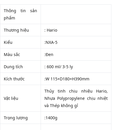
Thông tin sản
phẩm
Thương hiệu
: Hario
Kiểu
:NXA-5
Màu sắc
:Đen
Dung tích
: 600 ml/ 3-5 ly
Kích thước
:W 115×D180×H390mm
Thủy tinh chịu nhiệu Hario,
Vật liệu
Nhựa Polypropylene chịu nhiệt
và Thép không gỉ
Trọng lượng
:1400g