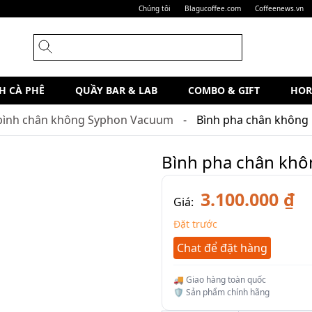
Chúng tôi
Blagucoffee.com
Coffeenews.vn
H CÀ PHÊ
QUẦY BAR & LAB
COMBO & GIFT
HOR
bình chân không Syphon Vacuum
Bình pha chân không 
Bình pha chân khô
3.100.000 ₫
Giá:
Đặt trước
Chat để đặt hàng
🚚 Giao hàng toàn quốc
🛡️ Sản phẩm chính hãng