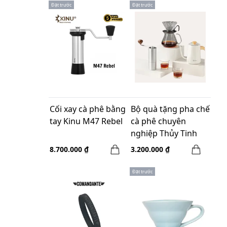
Đặt trước
Đặt trước
Cối xay cà phê bằng
Bộ quà tặng pha chế
tay Kinu M47 Rebel
cà phê chuyên
nghiệp Thủy Tinh
Hero Z3 Pro - Màu
8.700.000 ₫
3.200.000 ₫
trắng
Đặt trước