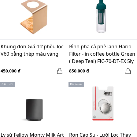
Khung đơn Giá đỡ phễu lọc
Bình pha cà phê lạnh Hario
V60 bằng thép màu vàng
Filter - in coffee bottle Green
( Deep Teal) FIC-70-DT-EX 5ly
450.000 ₫
850.000 ₫
Đặt trước
Đặt trước
Ly sứ Fellow Monty Milk Art
Ron Cao Su - Lưới Lọc Thay