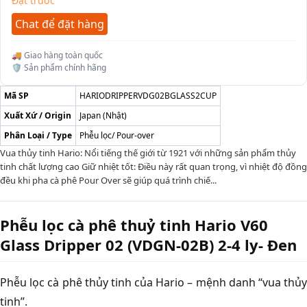
Đặt trước
Chat để đặt hàng
🚚 Giao hàng toàn quốc
🛡️ Sản phẩm chính hãng
Mã SP
HARIODRIPPERVDG02BGLASS2CUP
Xuất Xứ / Origin
Japan (Nhật)
Phân Loại / Type
Phễu lọc/ Pour-over
Vua thủy tinh Hario: Nổi tiếng thế giới từ 1921 với những sản phẩm thủy
tinh chất lượng cao Giữ nhiệt tốt: Điều này rất quan trọng, vì nhiệt độ đồng
đều khi pha cà phê Pour Over sẽ giúp quá trình chiế...
Phễu lọc cà phê thuỷ tinh Hario V60
Glass Dripper 02 (VDGN-02B) 2-4 ly- Đen
Phễu lọc cà phê thủy tinh của Hario – mệnh danh “vua thủy
tinh”.