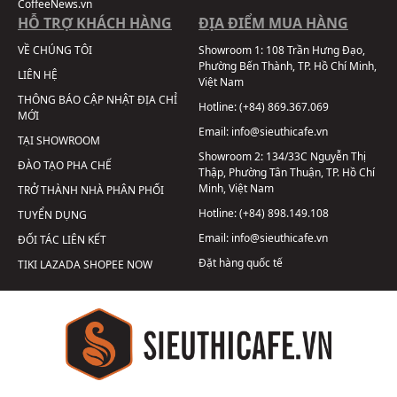
CoffeeNews.vn
HỖ TRỢ KHÁCH HÀNG
ĐỊA ĐIỂM MUA HÀNG
VỀ CHÚNG TÔI
Showroom 1:
108 Trần Hưng Đạo,
Phường Bến Thành, TP. Hồ Chí Minh,
LIÊN HỆ
Việt Nam
THÔNG BÁO CẬP NHẬT ĐỊA CHỈ
Hotline:
(+84) 869.367.069
MỚI
Email:
info@sieuthicafe.vn
TẠI SHOWROOM
Showroom 2:
134/33C Nguyễn Thị
ĐÀO TẠO PHA CHẾ
Thập, Phường Tân Thuận, TP. Hồ Chí
Minh, Việt Nam
TRỞ THÀNH NHÀ PHÂN PHỐI
Hotline:
(+84) 898.149.108
TUYỂN DỤNG
Email:
info@sieuthicafe.vn
ĐỐI TÁC LIÊN KẾT
Đặt hàng quốc tế
TIKI
LAZADA
SHOPEE
NOW