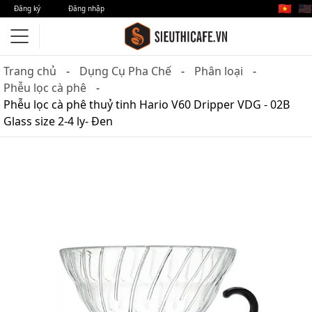
🇻🇳
🇺🇸
Đăng ký
Đăng nhập
Trang chủ
Dụng Cụ Pha Chế
Phân loại
Phễu lọc cà phê
Phễu lọc cà phê thuỷ tinh Hario V60 Dripper VDG - 02B
Glass size 2-4 ly- Đen