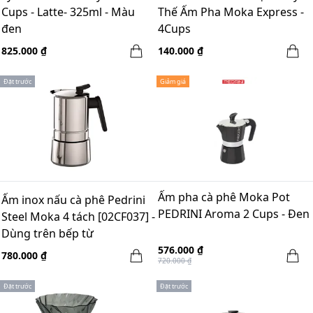
Cups - Latte- 325ml - Màu
Thế Ấm Pha Moka Express -
đen
4Cups
825.000 ₫
140.000 ₫
Đặt trước
Giảm giá
Ấm pha cà phê Moka Pot
Ấm inox nấu cà phê Pedrini
PEDRINI Aroma 2 Cups - Đen
Steel Moka 4 tách [02CF037] -
Dùng trên bếp từ
576.000 ₫
780.000 ₫
720.000 ₫
Đặt trước
Đặt trước