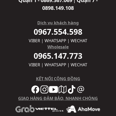
Quận 1 - 0869.367.069
Quận 7 -
|
0898.149.108
Dịch vụ khách hàng
0967.554.598
VIBER | WHATSAPP | WECHAT
Wholesale
0965.147.773
VIBER | WHATSAPP | WECHAT
KẾT NỐI CỘNG ĐỒNG
GIAO HÀNG ĐẢM BẢO, NHANH CHÓNG