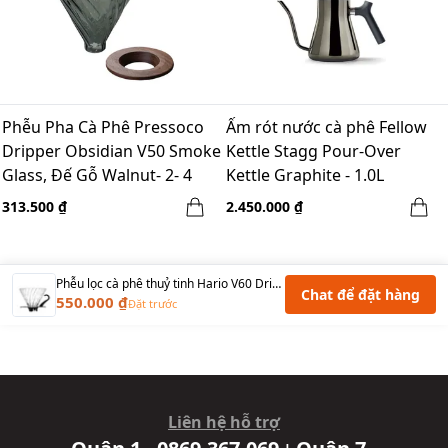
Phễu Pha Cà Phê Pressoco
Ấm rót nước cà phê Fellow
Dripper Obsidian V50 Smoke
Kettle Stagg Pour-Over
Glass, Đế Gỗ Walnut- 2- 4
Kettle Graphite - 1.0L
Cups
313.500 ₫
2.450.000 ₫
Phễu lọc cà phê thuỷ tinh Hario V60 Dripper VDG - 02B Glass size 2-4 ly- Đen
Chat để đặt hàng
550.000 ₫
Đặt trước
Liên hệ hỗ trợ