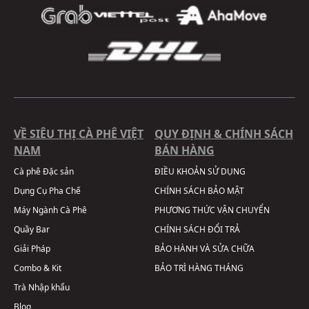
VỀ SIÊU THỊ CÀ PHÊ VIỆT
QUY ĐỊNH & CHÍNH SÁCH
NAM
BÁN HÀNG
Cà phê Đặc sản
ĐIỀU KHOẢN SỬ DỤNG
Dụng Cụ Pha Chế
CHÍNH SÁCH BẢO MẬT
Máy Ngành Cà Phê
PHƯƠNG THỨC VẬN CHUYỂN
Quầy Bar
CHÍNH SÁCH ĐỔI TRẢ
Giải Pháp
BẢO HÀNH VÀ SỬA CHỮA
Combo & Kit
BẢO TRÌ HÀNG THÁNG
Trà Nhập khẩu
Blog