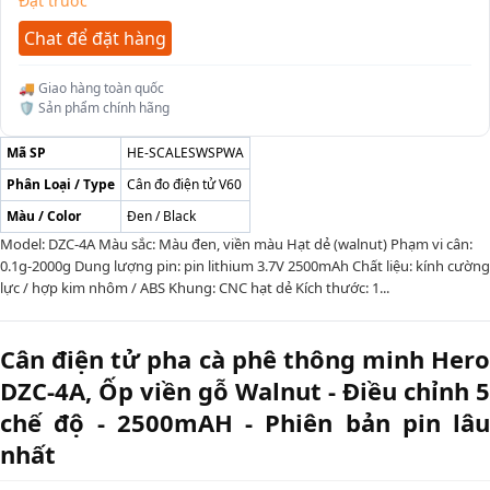
Đặt trước
Chat để đặt hàng
🚚 Giao hàng toàn quốc
🛡️ Sản phẩm chính hãng
Mã SP
HE-SCALESWSPWA
Phân Loại / Type
Cân đo điện tử V60
Màu / Color
Đen / Black
Model: DZC-4A Màu sắc: Màu đen, viền màu Hạt dẻ (walnut) Phạm vi cân:
0.1g-2000g Dung lượng pin: pin lithium 3.7V 2500mAh Chất liệu: kính cường
lực / hợp kim nhôm / ABS Khung: CNC hạt dẻ Kích thước: 1...
Cân điện tử pha cà phê thông minh Hero
DZC-4A, Ốp viền gỗ Walnut - Điều chỉnh 5
chế độ - 2500mAH - Phiên bản pin lâu
nhất