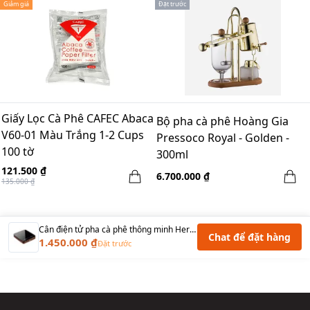
Giảm giá
Đặt trước
Giấy Lọc Cà Phê CAFEC Abaca
Bộ pha cà phê Hoàng Gia
V60-01 Màu Trắng 1-2 Cups
Pressoco Royal - Golden -
100 tờ
300ml
121.500 ₫
6.700.000 ₫
135.000 ₫
Cân điện tử pha cà phê thông minh Hero DZC-4A, Ốp viền gỗ Walnut - Điều chỉnh 5 chế độ - 2500mAH
Chat để đặt hàng
1.450.000 ₫
Đặt trước