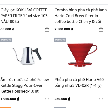
Giấy lọc KOKUSAI COFFEE
Combo bình pha cà phê lạnh
PAPER FILTER 1x4 size 103 -
Hario Cold Brew filter in
NÂU-80 tờ
coffee bottle Cherry & cối
xay tay Gruru pro đen -
65.000 ₫
2.500.000 ₫
Winter break
Đặt trước
Đặt trước
Ấm rót nước cà phê Fellow
Phễu pha cà phê Hario V60
Kettle Stagg Pour-Over
bằng nhựa VD-02R (1-4 ly)
Kettle Polished-1.0 lít
1.950.000 ₫
250.000 ₫