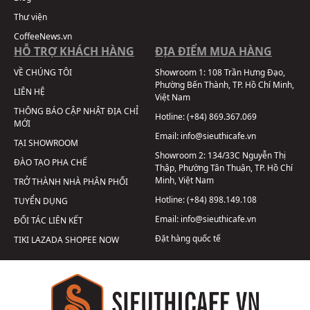
Thư viện
CoffeeNews.vn
HỖ TRỢ KHÁCH HÀNG
ĐỊA ĐIỂM MUA HÀNG
VỀ CHÚNG TÔI
Showroom 1:
108 Trần Hưng Đạo,
Phường Bến Thành, TP. Hồ Chí Minh,
LIÊN HỆ
Việt Nam
THÔNG BÁO CẬP NHẬT ĐỊA CHỈ
Hotline:
(+84) 869.367.069
MỚI
Email:
info@sieuthicafe.vn
TẠI SHOWROOM
Showroom 2:
134/33C Nguyễn Thị
ĐÀO TẠO PHA CHẾ
Thập, Phường Tân Thuận, TP. Hồ Chí
Minh, Việt Nam
TRỞ THÀNH NHÀ PHÂN PHỐI
Hotline:
(+84) 898.149.108
TUYỂN DỤNG
Email:
info@sieuthicafe.vn
ĐỐI TÁC LIÊN KẾT
Đặt hàng quốc tế
TIKI
LAZADA
SHOPEE
NOW