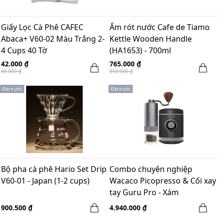
Giấy Lọc Cà Phê CAFEC
Ấm rót nước Cafe de Tiamo
Abaca+ V60-02 Màu Trắng 2-
Kettle Wooden Handle
4 Cups 40 Tờ
(HA1653) - 700ml
42.000 ₫
765.000 ₫
60.000 ₫
850.000 ₫
Đặt trước
Đặt trước
Bộ pha cà phê Hario Set Drip
Combo chuyên nghiệp
V60-01 - Japan (1-2 cups)
Wacaco Picopresso & Cối xay
tay Guru Pro - Xám
900.500 ₫
4.940.000 ₫