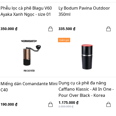
Phễu lọc cà phê Blagu V60
Ly Bodum Pavina Outdoor
Ayaka Xanh Ngọc - size 01
350ml
350.000 ₫
335.500 ₫
Giảm giá
Dụng cụ cà phê đa năng
Miếng dán Comandante Mini
Cafflano Klassic - All In One -
C40
Pour Over Black - Korea
1.175.000 ₫
190.000 ₫
2.350.000 ₫