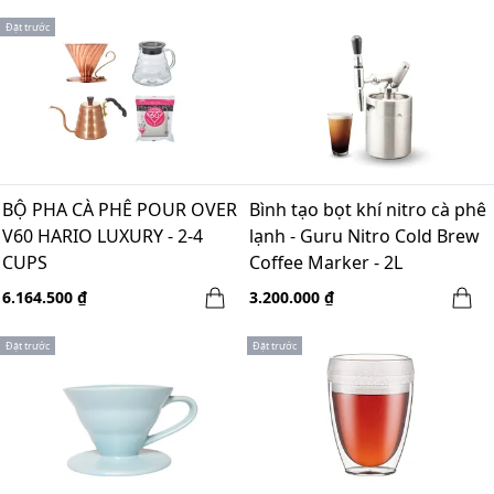
Đặt trước
BỘ PHA CÀ PHÊ POUR OVER
Bình tạo bọt khí nitro cà phê
V60 HARIO LUXURY - 2-4
lạnh - Guru Nitro Cold Brew
CUPS
Coffee Marker - 2L
6.164.500 ₫
3.200.000 ₫
Đặt trước
Đặt trước