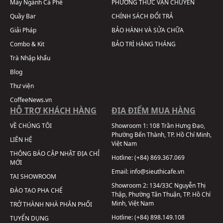
Máy Ngành Cà Phê
PHƯƠNG THỨC VẬN CHUYỂN
Quầy Bar
CHÍNH SÁCH ĐỔI TRẢ
Giải Pháp
BẢO HÀNH VÀ SỬA CHỮA
Combo & Kit
BẢO TRÌ HÀNG THÁNG
Trà Nhập khẩu
Blog
Thư viện
CoffeeNews.vn
HỖ TRỢ KHÁCH HÀNG
ĐỊA ĐIỂM MUA HÀNG
VỀ CHÚNG TÔI
Showroom 1:
108 Trần Hưng Đạo,
Phường Bến Thành, TP. Hồ Chí Minh,
LIÊN HỆ
Việt Nam
THÔNG BÁO CẬP NHẬT ĐỊA CHỈ
Hotline:
(+84) 869.367.069
MỚI
Email:
info@sieuthicafe.vn
TẠI SHOWROOM
Showroom 2:
134/33C Nguyễn Thị
ĐÀO TẠO PHA CHẾ
Thập, Phường Tân Thuận, TP. Hồ Chí
Minh, Việt Nam
TRỞ THÀNH NHÀ PHÂN PHỐI
Hotline:
(+84) 898.149.108
TUYỂN DỤNG