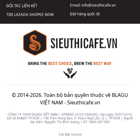
Email:
info@sieuthicafe.vn
ĐỐI TÁC LIÊN KẾT
Đặt hàng quốc tế
TIKI
LAZADA
SHOPEE
NOW
© 2014-2026. Toàn bộ bản quyền thuộc về BLAGU
VIỆT NAM -
Sieuthicafe.vn
CÔNG TY TNHH BLAGU VIỆT NAM | GPĐKKD số 0312866443, cấp ngày 23/07/2014,
bởi Sở KH&ĐT TP.HCM | 108 Trần Hưng Đạo, P. Phạm Ngũ Lão, Q.1, TP.HCM | Người
đại diện: Nguyễn Thị Bích Sương | ĐT:
0869.367.069
Cài đặt cookie