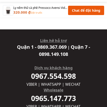
Ly nếm thử cà phê Pressoco Avensi Vida Thủy tinh, 2 lớp - 415 ml
Chat để đặt hàng
320.000 ₫
Đặt trước
Liên hệ hỗ trợ
Quận 1 - 0869.367.069
Quận 7 -
|
0898.149.108
Dịch vụ khách hàng
0967.554.598
VIBER | WHATSAPP | WECHAT
Wholesale
0965.147.773
VIBER | WHATSAPP | WECHAT