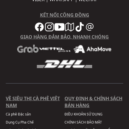
KẾT NỐI CỘNG ĐỒNG
GIAO HÀNG ĐẢM BẢO, NHANH CHÓNG
VỀ SIÊU THỊ CÀ PHÊ VIỆT
QUY ĐỊNH & CHÍNH SÁCH
NAM
BÁN HÀNG
Cà phê Đặc sản
ĐIỀU KHOẢN SỬ DỤNG
Dụng Cụ Pha Chế
CHÍNH SÁCH BẢO MẬT