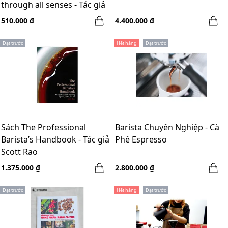
through all senses - Tác giả
Julie Dang
510.000 ₫
4.400.000 ₫
Đặt trước
Hết hàng
Đặt trước
Sách The Professional
Barista Chuyên Nghiệp - Cà
Barista’s Handbook - Tác giả
Phê Espresso
Scott Rao
1.375.000 ₫
2.800.000 ₫
Đặt trước
Hết hàng
Đặt trước