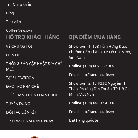
Trà Nhập khẩu
Blog
Thư viện
CoffeeNews.vn
HỖ TRỢ KHÁCH HÀNG
ĐỊA ĐIỂM MUA HÀNG
VỀ CHÚNG TÔI
Showroom 1:
108 Trần Hưng Đạo,
Phường Bến Thành, TP. Hồ Chí Minh,
LIÊN HỆ
Việt Nam
THÔNG BÁO CẬP NHẬT ĐỊA CHỈ
Hotline:
(+84) 869.367.069
MỚI
Email:
info@sieuthicafe.vn
TẠI SHOWROOM
Showroom 2:
134/33C Nguyễn Thị
ĐÀO TẠO PHA CHẾ
Thập, Phường Tân Thuận, TP. Hồ Chí
Minh, Việt Nam
TRỞ THÀNH NHÀ PHÂN PHỐI
Hotline:
(+84) 898.149.108
TUYỂN DỤNG
Email:
info@sieuthicafe.vn
ĐỐI TÁC LIÊN KẾT
Đặt hàng quốc tế
TIKI
LAZADA
SHOPEE
NOW