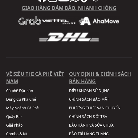
GIAO HÀNG ĐẢM BẢO, NHANH CHÓNG
VỀ SIÊU THỊ CÀ PHÊ VIỆT
QUY ĐỊNH & CHÍNH SÁCH
NAM
BÁN HÀNG
Cà phê Đặc sản
ĐIỀU KHOẢN SỬ DỤNG
Dụng Cụ Pha Chế
CHÍNH SÁCH BẢO MẬT
Máy Ngành Cà Phê
PHƯƠNG THỨC VẬN CHUYỂN
Quầy Bar
CHÍNH SÁCH ĐỔI TRẢ
Giải Pháp
BẢO HÀNH VÀ SỬA CHỮA
Combo & Kit
BẢO TRÌ HÀNG THÁNG