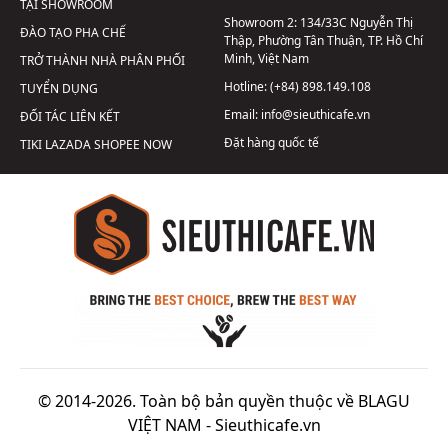
TẠI SHOWROOM
Showroom 2:
134/33C Nguyễn Thị
ĐÀO TẠO PHA CHẾ
Thập, Phường Tân Thuận, TP. Hồ Chí
Minh, Việt Nam
TRỞ THÀNH NHÀ PHÂN PHỐI
Hotline:
(+84) 898.149.108
TUYỂN DỤNG
Email:
info@sieuthicafe.vn
ĐỐI TÁC LIÊN KẾT
Đặt hàng quốc tế
TIKI
LAZADA
SHOPEE
NOW
© 2014-2026. Toàn bộ bản quyền thuộc về BLAGU
VIỆT NAM -
Sieuthicafe.vn