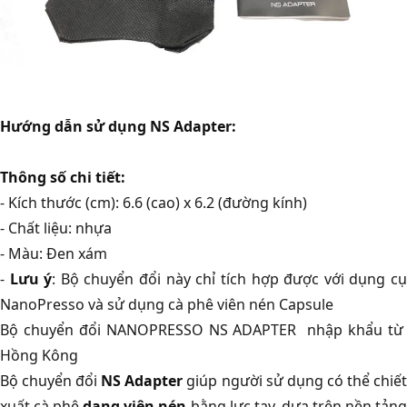
Hướng dẫn sử dụng NS Adapter:
Thông số chi tiết:
- Kích thước (cm): 6.6 (cao) x 6.2 (đường kính)
- Chất liệu: nhựa
- Màu: Đen xám
-
Lưu ý
: Bộ chuyển đổi này chỉ tích hợp được với dụng c
NanoPresso và sử dụng cà phê viên nén Capsule
Bộ chuyển đổi NANOPRESSO NS ADAPTER nhập khẩu từ
Hồng Kông
Bộ chuyển đổi
NS Adapter
giúp người sử dụng có thể chiế
xuất cà phê
dạng viên nén
bằng lực tay, dựa trên nền tản