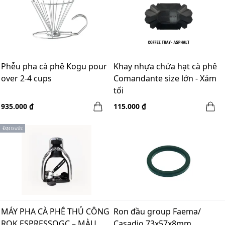
Phễu pha cà phê Kogu pour
Khay nhựa chứa hạt cà phê
over 2-4 cups
Comandante size lớn - Xám
tối
935.000 ₫
115.000 ₫
Đặt trước
MÁY PHA CÀ PHÊ THỦ CÔNG
Ron đầu group Faema/
ROK ESPRESSOGC – MÀU
Casadio 73x57x8mm