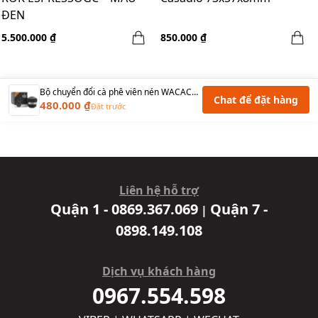
ĐEN
5.500.000 ₫
850.000 ₫
Bộ chuyển đổi cà phê viên nén WACACO NS Adapter Nanopresso cho viên nén Nes
Chat để đặt hàng
480.000 ₫
Đặt trước
Liên hệ hỗ trợ
Quận 1 - 0869.367.069
Quận 7 -
|
0898.149.108
Dịch vụ khách hàng
0967.554.598