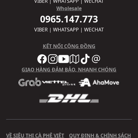
VIBER | WHATSAPP | WECHAT
Wholesale
0965.147.773
VIBER | WHATSAPP | WECHAT
KẾT NỐI CỘNG ĐỒNG
GIAO HÀNG ĐẢM BẢO, NHANH CHÓNG
VỀ SIÊU THỊ CÀ PHÊ VIỆT
QUY ĐỊNH & CHÍNH SÁCH