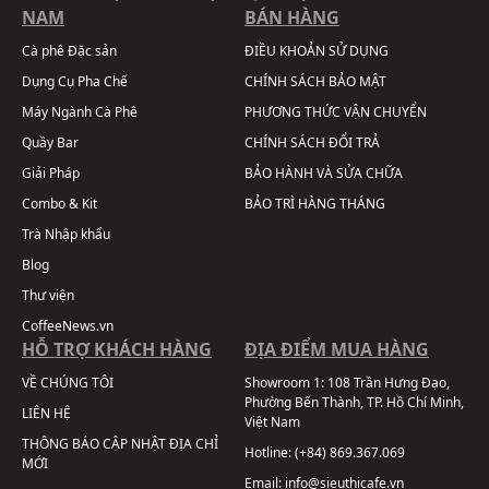
NAM
BÁN HÀNG
Cà phê Đặc sản
ĐIỀU KHOẢN SỬ DỤNG
Dụng Cụ Pha Chế
CHÍNH SÁCH BẢO MẬT
Máy Ngành Cà Phê
PHƯƠNG THỨC VẬN CHUYỂN
Quầy Bar
CHÍNH SÁCH ĐỔI TRẢ
Giải Pháp
BẢO HÀNH VÀ SỬA CHỮA
Combo & Kit
BẢO TRÌ HÀNG THÁNG
Trà Nhập khẩu
Blog
Thư viện
CoffeeNews.vn
HỖ TRỢ KHÁCH HÀNG
ĐỊA ĐIỂM MUA HÀNG
VỀ CHÚNG TÔI
Showroom 1:
108 Trần Hưng Đạo,
Phường Bến Thành, TP. Hồ Chí Minh,
LIÊN HỆ
Việt Nam
THÔNG BÁO CẬP NHẬT ĐỊA CHỈ
Hotline:
(+84) 869.367.069
MỚI
Email:
info@sieuthicafe.vn