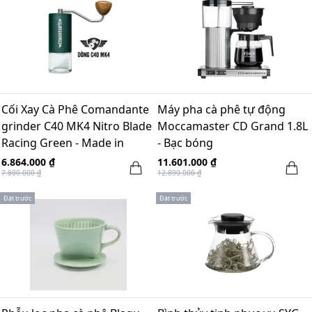
Cối Xay Cà Phê Comandante
Máy pha cà phê tự động
grinder C40 MK4 Nitro Blade
Moccamaster CD Grand 1.8L
Racing Green - Made in
- Bạc bóng
Germany
6.864.000 ₫
11.601.000 ₫
7.800.000 ₫
12.890.000 ₫
Đặt trước
Đặt trước