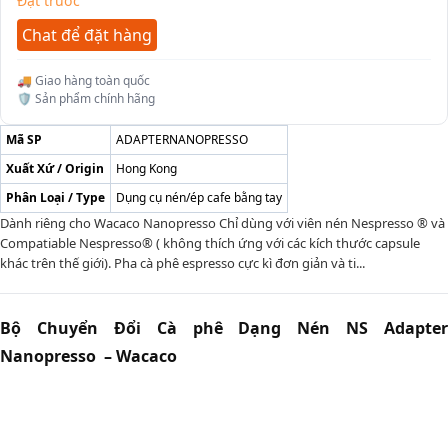
Đặt trước
Chat để đặt hàng
🚚 Giao hàng toàn quốc
🛡️ Sản phẩm chính hãng
Mã SP
ADAPTERNANOPRESSO
Xuất Xứ / Origin
Hong Kong
Phân Loại / Type
Dụng cụ nén/ép cafe bằng tay
Dành riêng cho Wacaco Nanopresso Chỉ dùng với viên nén Nespresso ® và
Compatiable Nespresso® ( không thích ứng với các kích thước capsule
khác trên thế giới). Pha cà phê espresso cực kì đơn giản và ti...
Bộ Chuyển Đổi Cà phê Dạng Nén NS Adapter
Nanopresso – Wacaco