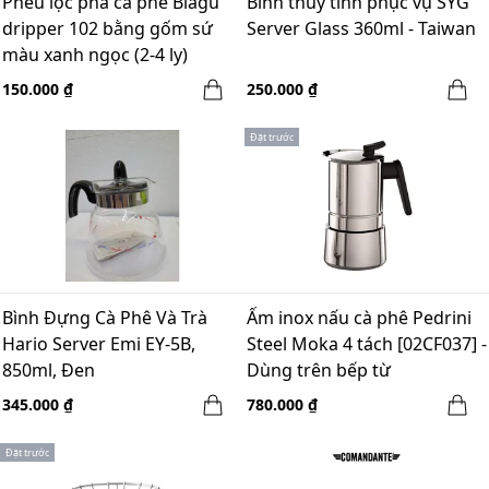
Phễu lọc pha cà phê Blagu
Bình thủy tinh phục vụ SYG
dripper 102 bằng gốm sứ
Server Glass 360ml - Taiwan
màu xanh ngọc (2-4 ly)
150.000 ₫
250.000 ₫
Đặt trước
Bình Đựng Cà Phê Và Trà
Ấm inox nấu cà phê Pedrini
Hario Server Emi EY-5B,
Steel Moka 4 tách [02CF037] -
850ml, Đen
Dùng trên bếp từ
345.000 ₫
780.000 ₫
Đặt trước