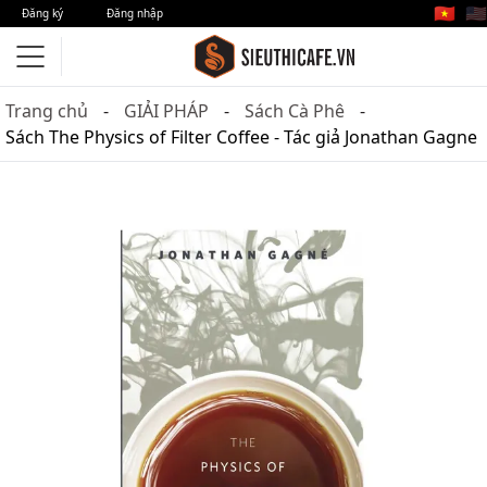
🇻🇳
🇺🇸
Đăng ký
Đăng nhập
Trang chủ
GIẢI PHÁP
Sách Cà Phê
Sách The Physics of Filter Coffee - Tác giả Jonathan Gagne