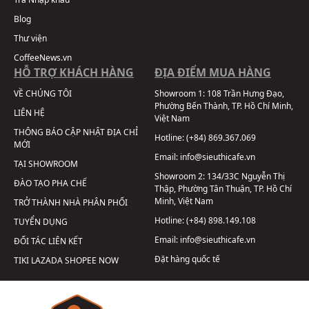
Blog
Thư viện
CoffeeNews.vn
HỖ TRỢ KHÁCH HÀNG
ĐỊA ĐIỂM MUA HÀNG
VỀ CHÚNG TÔI
Showroom 1:
108 Trần Hưng Đạo,
Phường Bến Thành, TP. Hồ Chí Minh,
LIÊN HỆ
Việt Nam
THÔNG BÁO CẬP NHẬT ĐỊA CHỈ
Hotline:
(+84) 869.367.069
MỚI
Email:
info@sieuthicafe.vn
TẠI SHOWROOM
Showroom 2:
134/33C Nguyễn Thị
ĐÀO TẠO PHA CHẾ
Thập, Phường Tân Thuận, TP. Hồ Chí
Minh, Việt Nam
TRỞ THÀNH NHÀ PHÂN PHỐI
Hotline:
(+84) 898.149.108
TUYỂN DỤNG
Email:
info@sieuthicafe.vn
ĐỐI TÁC LIÊN KẾT
Đặt hàng quốc tế
TIKI
LAZADA
SHOPEE
NOW