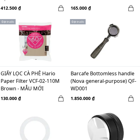
412.500 ₫
165.000 ₫
Đặt trước
Đặt trước
GIẤY LỌC CÀ PHÊ Hario
Barcafe Bottomless handle
Paper Filter VCF-02-110M
(Nova general-purpose) QF-
Brown - MẪU MỚI
WD001
130.000 ₫
1.850.000 ₫