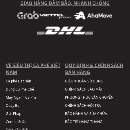
GIAO HÀNG ĐẢM BẢO, NHANH CHÓNG
VỀ SIÊU THỊ CÀ PHÊ VIỆT
QUY ĐỊNH & CHÍNH SÁCH
NAM
BÁN HÀNG
Cà phê Đặc sản
ĐIỀU KHOẢN SỬ DỤNG
Dụng Cụ Pha Chế
CHÍNH SÁCH BẢO MẬT
Máy Ngành Cà Phê
PHƯƠNG THỨC VẬN CHUYỂN
Quầy Bar
CHÍNH SÁCH ĐỔI TRẢ
Giải Pháp
BẢO HÀNH VÀ SỬA CHỮA
Combo & Kit
BẢO TRÌ HÀNG THÁNG
Trà Nhập khẩu