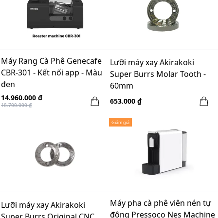
Máy Rang Cà Phê Genecafe
Lưỡi máy xay Akirakoki
CBR-301 - Kết nối app - Màu
Super Burrs Molar Tooth -
đen
60mm
14.960.000 ₫
653.000 ₫
18.700.000 ₫
Giảm giá
Máy pha cà phê viên nén tự
Lưỡi máy xay Akirakoki
động Pressoco Nes Machine
Super Burrs Original CNC