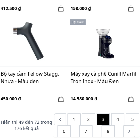
412.500 ₫
158.000 ₫
Đặt trước
Bộ tay cầm Fellow Stagg,
Máy xay cà phê Cunill Marfil
Nhựa - Màu đen
Tron Inox - Màu Đen
450.000 ₫
14.580.000 ₫
1
2
3
4
5
Hiển thị
49
đến
72
trong
176
kết quả
6
7
8