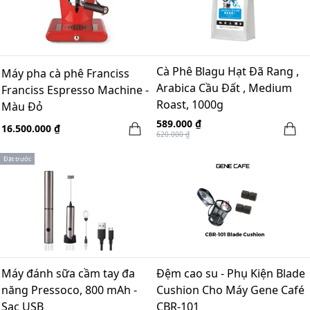
Cà Phê Blagu Hạt Đã Rang ,
Máy pha cà phê Franciss
Arabica Cầu Đất , Medium
Franciss Espresso Machine -
Roast, 1000g
Màu Đỏ
589.000 ₫
16.500.000 ₫
620.000 ₫
Đặt trước
Máy đánh sữa cầm tay đa
Đệm cao su - Phụ Kiện Blade
năng Pressoco, 800 mAh -
Cushion Cho Máy Gene Café
Sạc USB
CBR-101