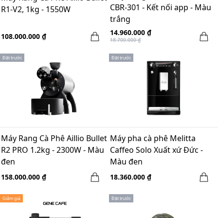
CBR-301 - Kết nối app - Màu
R1-V2, 1kg - 1550W
trắng
14.960.000 ₫
108.000.000 ₫
18.700.000 ₫
Đặt trước
Đặt trước
Máy Rang Cà Phê Aillio Bullet
Máy pha cà phê Melitta
R2 PRO 1.2kg - 2300W - Màu
Caffeo Solo Xuất xứ Đức -
đen
Màu đen
158.000.000 ₫
18.360.000 ₫
Giảm giá
Đặt trước