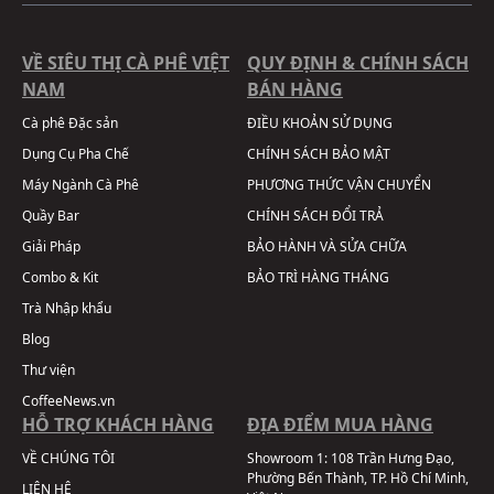
VỀ SIÊU THỊ CÀ PHÊ VIỆT
QUY ĐỊNH & CHÍNH SÁCH
NAM
BÁN HÀNG
Cà phê Đặc sản
ĐIỀU KHOẢN SỬ DỤNG
Dụng Cụ Pha Chế
CHÍNH SÁCH BẢO MẬT
Máy Ngành Cà Phê
PHƯƠNG THỨC VẬN CHUYỂN
Quầy Bar
CHÍNH SÁCH ĐỔI TRẢ
Giải Pháp
BẢO HÀNH VÀ SỬA CHỮA
Combo & Kit
BẢO TRÌ HÀNG THÁNG
Trà Nhập khẩu
Blog
Thư viện
CoffeeNews.vn
HỖ TRỢ KHÁCH HÀNG
ĐỊA ĐIỂM MUA HÀNG
VỀ CHÚNG TÔI
Showroom 1:
108 Trần Hưng Đạo,
Phường Bến Thành, TP. Hồ Chí Minh,
LIÊN HỆ