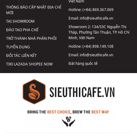
Việt Nam
THÔNG BÁO CẬP NHẬT ĐỊA CHỈ
Hotline:
(+84) 869.367.069
MỚI
Email:
info@sieuthicafe.vn
TẠI SHOWROOM
Showroom 2:
134/33C Nguyễn Thị
ĐÀO TẠO PHA CHẾ
Thập, Phường Tân Thuận, TP. Hồ Chí
Minh, Việt Nam
TRỞ THÀNH NHÀ PHÂN PHỐI
Hotline:
(+84) 898.149.108
TUYỂN DỤNG
Email:
info@sieuthicafe.vn
ĐỐI TÁC LIÊN KẾT
Đặt hàng quốc tế
TIKI
LAZADA
SHOPEE
NOW