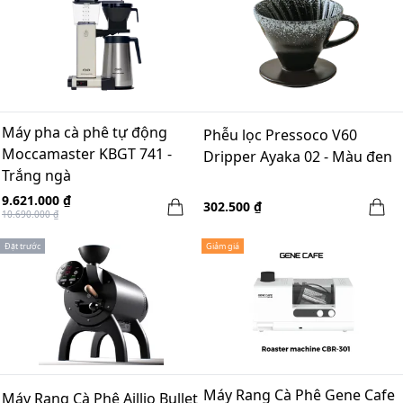
Máy pha cà phê tự động
Phễu lọc Pressoco V60
Moccamaster KBGT 741 -
Dripper Ayaka 02 - Màu đen
Trắng ngà
9.621.000 ₫
302.500 ₫
10.690.000 ₫
Đặt trước
Giảm giá
Máy Rang Cà Phê Gene Cafe
Máy Rang Cà Phê Aillio Bullet