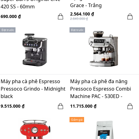
Grace - Trắng
420 SS - 60mm
2.564.100 ₫
690.000 ₫
2.849.000 ₫
Đặt trước
Đặt trước
Máy pha cà phê Espresso
Máy pha cà phê đa năng
Pressoco Grindo - Midnight
Pressoco Espresso Combi
black
Machine PAC - 530ED -
1560W - Double Boiler,
9.515.000 ₫
11.715.000 ₫
58mm, LED
Giảm giá