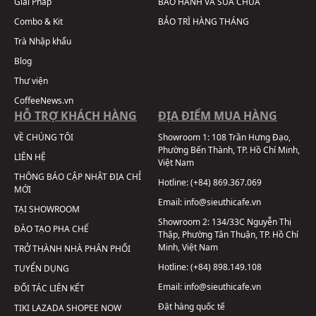
Giải Pháp
BẢO HÀNH VÀ SỬA CHỮA
Combo & Kit
BẢO TRÌ HÀNG THÁNG
Trà Nhập khẩu
Blog
Thư viện
CoffeeNews.vn
HỖ TRỢ KHÁCH HÀNG
ĐỊA ĐIỂM MUA HÀNG
VỀ CHÚNG TÔI
Showroom 1:
108 Trần Hưng Đạo,
Phường Bến Thành, TP. Hồ Chí Minh,
LIÊN HỆ
Việt Nam
THÔNG BÁO CẬP NHẬT ĐỊA CHỈ
Hotline:
(+84) 869.367.069
MỚI
Email:
info@sieuthicafe.vn
TẠI SHOWROOM
Showroom 2:
134/33C Nguyễn Thị
ĐÀO TẠO PHA CHẾ
Thập, Phường Tân Thuận, TP. Hồ Chí
Minh, Việt Nam
TRỞ THÀNH NHÀ PHÂN PHỐI
Hotline:
(+84) 898.149.108
TUYỂN DỤNG
Email:
info@sieuthicafe.vn
ĐỐI TÁC LIÊN KẾT
Đặt hàng quốc tế
TIKI
LAZADA
SHOPEE
NOW