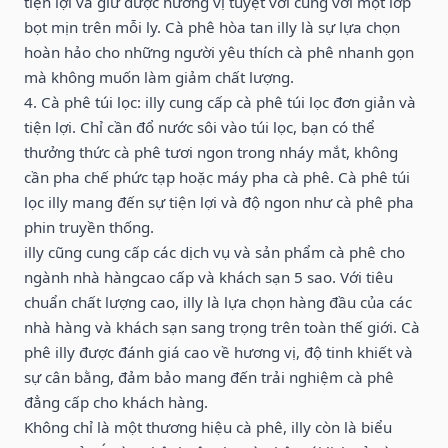
tiện lợi và giữ được hương vị tuyệt vời cùng với một lớp
bọt mịn trên mỗi ly. Cà phê hòa tan illy là sự lựa chọn
hoàn hảo cho những người yêu thích cà phê nhanh gọn
mà không muốn làm giảm chất lượng.
4. Cà phê túi lọc: illy cung cấp cà phê túi lọc đơn giản và
tiện lợi. Chỉ cần đổ nước sôi vào túi lọc, bạn có thể
thưởng thức cà phê tươi ngon trong nháy mắt, không
cần pha chế phức tạp hoặc máy pha cà phê. Cà phê túi
lọc illy mang đến sự tiện lợi và độ ngon như cà phê pha
phin truyền thống.
illy cũng cung cấp các dịch vụ và sản phẩm cà phê cho
ngành nhà hàngcao cấp và khách sạn 5 sao. Với tiêu
chuẩn chất lượng cao, illy là lựa chọn hàng đầu của các
nhà hàng và khách sạn sang trọng trên toàn thế giới. Cà
phê illy được đánh giá cao về hương vị, độ tinh khiết và
sự cân bằng, đảm bảo mang đến trải nghiệm cà phê
đẳng cấp cho khách hàng.
Không chỉ là một thương hiệu cà phê, illy còn là biểu