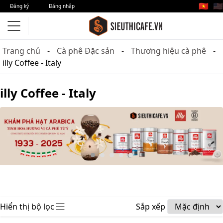
🇻🇳
🇺🇸
Đăng ký
Đăng nhập
Trang chủ
Cà phê Đặc sản
Thương hiệu cà phê
illy Coffee - Italy
illy Coffee - Italy
Hiển thị bộ lọc
Sắp xếp