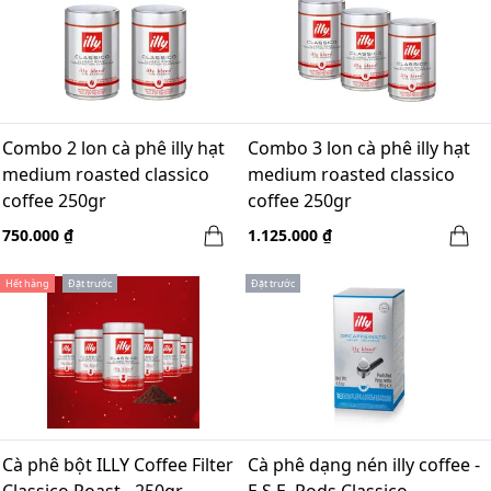
Combo 2 lon cà phê illy hạt
Combo 3 lon cà phê illy hạt
medium roasted classico
medium roasted classico
coffee 250gr
coffee 250gr
750.000 ₫
1.125.000 ₫
Hết hàng
Đặt trước
Đặt trước
Cà phê bột ILLY Coffee Filter
Cà phê dạng nén illy coffee -
Classico Roast - 250gr
E.S.E. Pods Classico