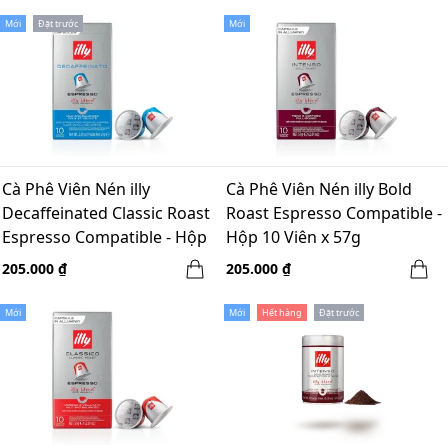
Mới
Đặt trước
Mới
Cà Phê Viên Nén illy
Cà Phê Viên Nén illy Bold
Decaffeinated Classic Roast
Roast Espresso Compatible -
Espresso Compatible - Hộp
Hộp 10 Viên x 57g
10 Viên x 57g
205.000 ₫
205.000 ₫
Mới
Mới
Hết hàng
Đặt trước