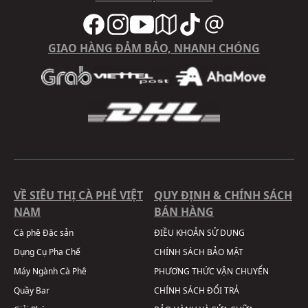
GIAO HÀNG ĐẢM BẢO, NHANH CHÓNG
VỀ SIÊU THỊ CÀ PHÊ VIỆT
QUY ĐỊNH & CHÍNH SÁCH
NAM
BÁN HÀNG
Cà phê Đặc sản
ĐIỀU KHOẢN SỬ DỤNG
Dụng Cụ Pha Chế
CHÍNH SÁCH BẢO MẬT
Máy Ngành Cà Phê
PHƯƠNG THỨC VẬN CHUYỂN
Quầy Bar
CHÍNH SÁCH ĐỔI TRẢ