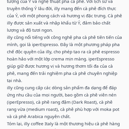
tượng của Ý và nghệ thuật pha cà phê. Với lịch sử và
truyền thống Ý lâu đời, illy mang đến cà phê đích thực
của Ý, với một phong cách và hương vị đặc trưng. Cà phê
illy được sản xuất và nhập khẩu từ Ý, đảm bảo chất
lượng và độ tươi ngon.
illy cũng nổi tiếng với công nghệ pha cà phê tiên tiến của
mình, gọi là iperEspresso. Đây là một phương pháp pha
chế độc quyền của illy, cho phép tạo ra cà phê espresso
hoàn hảo với một lớp crema mịn màng. iperEspresso
giúp giữ được hương vị và hương thơm tối đa của cà
phê, mang đến trải nghiệm pha cà phê chuyên nghiệp
tại nhà.
illy cũng cung cấp các dòng sản phẩm đa dạng để đáp
ứng nhu cầu của mọi người, bao gồm cà phê viên nén
(iperEpresso), cà phê rang đậm (Dark Roast), cà phê
rang vừa (medium roast), cà phê phù hợp với moka pot
và cà phê Arabica nguyên chất.
Tóm lại, illy coffee Italy là một thương hiệu cà phê hàng