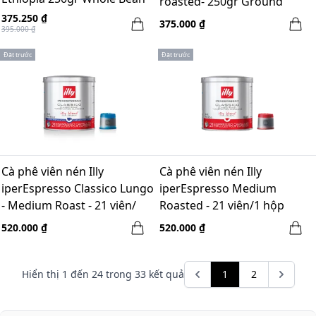
roasted- 250gr Ground
375.250 ₫
375.000 ₫
395.000 ₫
Đặt trước
Đặt trước
Cà phê viên nén Illy
Cà phê viên nén Illy
iperEspresso Classico Lungo
iperEspresso Medium
- Medium Roast - 21 viên/
Roasted - 21 viên/1 hộp
hộp
520.000 ₫
520.000 ₫
Hiển thị
1
đến
24
trong
33
kết quả
1
2