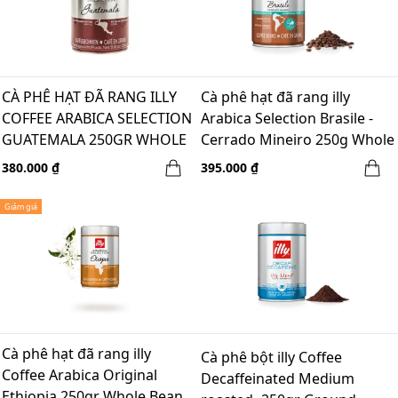
CÀ PHÊ HẠT ĐÃ RANG ILLY
Cà phê hạt đã rang illy
COFFEE ARABICA SELECTION
Arabica Selection Brasile -
GUATEMALA 250GR WHOLE
Cerrado Mineiro 250g Whole
BEAN
Bean
380.000 ₫
395.000 ₫
Giảm giá
Cà phê hạt đã rang illy
Cà phê bột illy Coffee
Coffee Arabica Original
Decaffeinated Medium
Ethiopia 250gr Whole Bean