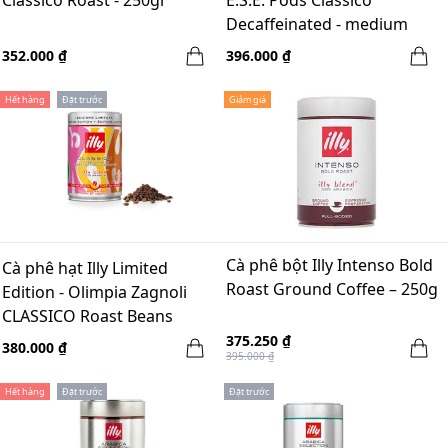
Decaffeinated - medium
roast - 18 pods/hộp
352.000 ₫
396.000 ₫
Hết hàng
Đặt trước
Giảm giá
Cà phê bột Illy Intenso Bold
Cà phê hạt Illy Limited
Roast Ground Coffee – 250g
Edition - Olimpia Zagnoli
CLASSICO Roast Beans
375.250 ₫
380.000 ₫
395.000 ₫
Hết hàng
Đặt trước
Đặt trước