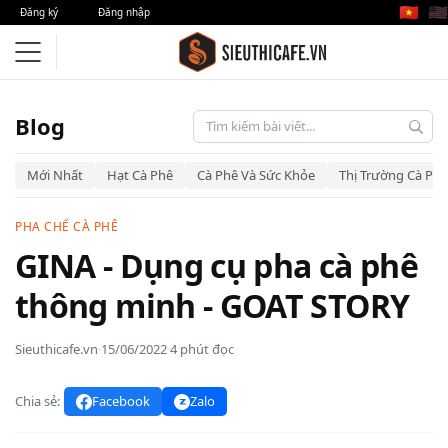
🇻🇳
🇺🇸
Đăng ký
Đăng nhập
Blog
Mới Nhất
Hạt Cà Phê
Cà Phê Và Sức Khỏe
Thị Trường Cà Phê
PHA CHẾ CÀ PHÊ
GINA - Dụng cụ pha cà phê
thông minh - GOAT STORY
Sieuthicafe.vn
·
15/06/2022
·
4 phút đọc
Chia sẻ:
Facebook
Zalo